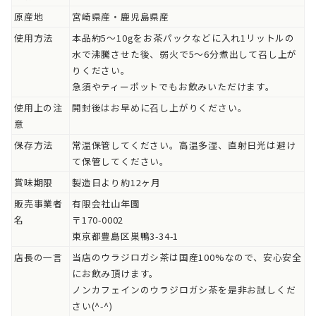
原産地
宮崎県産・鹿児島県産
使用方法
本品約5～10gをお茶パックなどに入れ1リットルの
水で沸騰させた後、弱火で5～6分煮出して召し上が
りください。
急須やティーポットでもお飲みいただけます。
使用上の注
開封後はお早めに召し上がりください。
意
保存方法
常温保管してください。高温多湿、直射日光は避け
て保管してください。
賞味期限
製造日より約12ヶ月
販売事業者
有限会社山年園
名
〒170-0002
東京都豊島区巣鴨3-34-1
店長の一言
当店のウラジロガシ茶は国産100%なので、安心安全
にお飲み頂けます。
ノンカフェインのウラジロガシ茶を是非お試しくだ
さい(^-^)