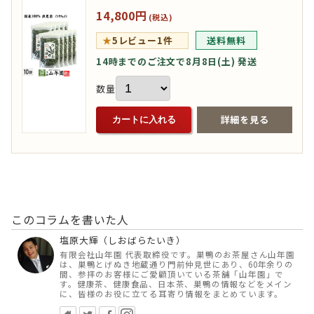
14,800円
(税込)
★
5
レビュー1件
送料無料
14時までのご注文で8月8日(土) 発送
数量
詳細を見る
カートに入れる
このコラムを書いた人
塩原大輝（しおばらたいき）
有限会社山年園 代表取締役です。巣鴨のお茶屋さん山年園
は、巣鴨とげぬき地蔵通り門前仲見世にあり、60年余りの
間、参拝のお客様にご愛顧頂いている茶舗「山年園」で
す。健康茶、健康食品、日本茶、巣鴨の情報などをメイン
に、皆様のお役に立てる耳寄り情報をまとめています。