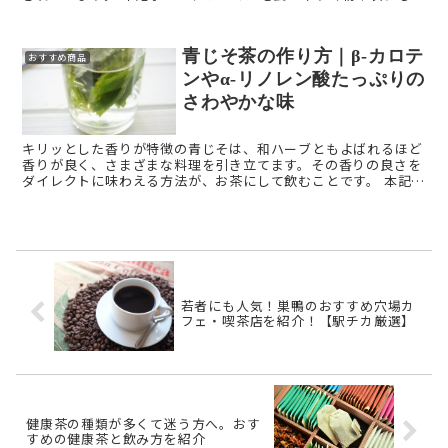
「マカパウダー（マカ粉末）」について解説します。 マカパ ...
青じそ茶の作り方｜β-カロテ
おすすめ商品
ンやα-リノレン酸たっぷりの
さわやかな味
キリッとした香りが特徴の青じそは、和ハーブともよばれるほど
香りが良く、さまざまな料理を引き立てます。その香りの良さを
ダイレクトに味わえる方法が、お茶にして飲むことです。 本記事
では「青じそ茶」を解説します。 青じそ茶とは？ ...
若者にも人気！巣鴨のおすすめ穴場カ
フェ・喫茶店を紹介！【駅チカ厳選】
健康茶の種類が多くて迷う方へ。おす
すめの健康茶と飲み方を紹介