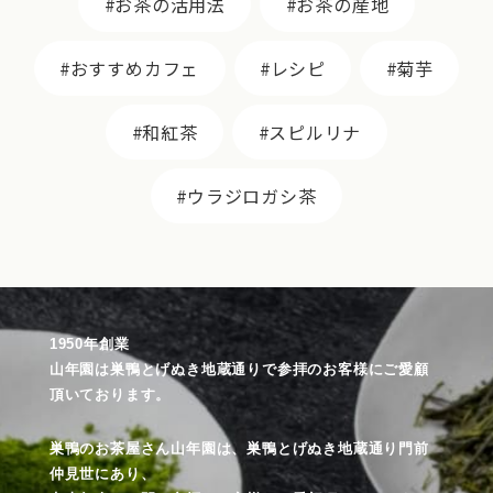
お茶の活用法
お茶の産地
おすすめカフェ
レシピ
菊芋
和紅茶
スピルリナ
ウラジロガシ茶
1950年創業
山年園は巣鴨とげぬき地蔵通りで参拝のお客様にご愛顧
頂いております。
巣鴨のお茶屋さん山年園は、巣鴨とげぬき地蔵通り門前
仲見世にあり、