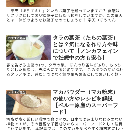
「奉天（ほうてん）」というお菓子を知っていますか？ 食感は
サクサクとしており飴菓子に似た形状をしていますが、この奉天
とは一体どのようなお菓子なのでしょうか？ 奉天（ほうてん）
とは、どんなお菓子？ 「奉天」とは、有平糖で細め ...
タラの葉茶（たらの葉茶）
おすすめ商品
とは？気になる作り方や味
について【ノンカフェイン
で妊娠中の方も安心】
春を告げる山菜の1つ、タラの芽。 ほんのり苦味があり、もっち
りとした食感は、天ぷらにすると絶品です。 このタラの芽が採れ
るタラノキは、芽だけではなく葉や茎もお茶としておいしく飲む
ことができます。 今回は、タラの葉茶（たらの ...
マカパウダー（マカ粉末）
おすすめ商品
の使い方やレシピを解説
【ペルー原産のスーパーフ
ード】
標高が高く厳しい環境で育つマカ。日本ではあまりなじみのない
植物ですが、その豊富な栄養成分からスーパーフードとして注目
されています。 本記事では、このマカを食べやすく粉末状にした