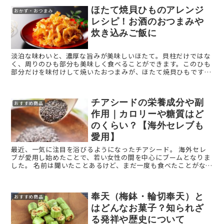
ほたて焼貝ひものアレンジ
おかず・おつまみ
レシピ！お酒のおつまみや
炊き込みご飯に
淡泊な味わいと、濃厚な旨みが美味しいほたて。貝柱だけではな
く、周りのひも部分も美味しく食べることができます。このひも
部分だけを味付けして焼いたおつまみが、ほたて焼貝ひもです。
今回は「ほたて焼貝ひも」をご紹介します。 ほたて焼貝ひも ...
チアシードの栄養成分や副
おすすめ商品
作用｜カロリーや糖質はど
のくらい？【海外セレブも
愛用】
最近、一気に注目を浴びるようになったチアシード。 海外セレ
ブが愛用し始めたことで、若い女性の間を中心にブームとなりま
した。 名前は聞いたことあるけど、まだ一度も食べたことがな
い……。 そんな方も多いのではないでしょうか。今 ...
奉天（梅鉢・輪切奉天）と
おすすめ商品
はどんなお菓子？知られざ
る発祥や歴史について