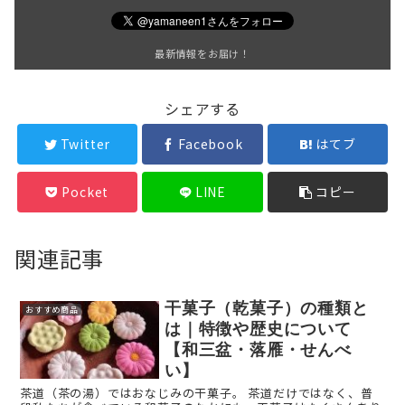
最新情報をお届け！
シェアする
Twitter
Facebook
はてブ
Pocket
LINE
コピー
関連記事
干菓子（乾菓子）の種類と
おすすめ商品
は｜特徴や歴史について
【和三盆・落雁・せんべ
い】
茶道（茶の湯）ではおなじみの干菓子。 茶道だけではなく、普