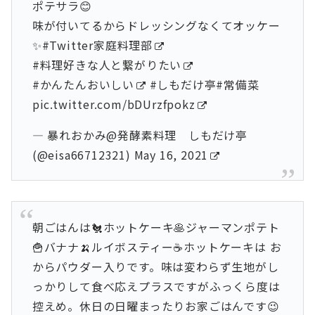
ポテサラ😊
味が付いてるからドレッシングなくてオッケー
✨
#Twitter家庭料理部
#料理好きな人と繋がりたい
#かんたんおいしい
#しもだけ亭#常備菜
pic.twitter.com/bDUrzfpokz
— 暴れおかみ@発酵素料理 しもだけ亭
(@eisa66712321)
May 16, 2021
朝ごはんは🐔ホットケーキ🥞ジャーマンポテト
🍟バナナ🍌ルイボスティー☕️ホットケーキは お
からパウダー入りです。味は変わらず生地がし
っかりして食べ応えプラスですがふっくら度は
控えめ。休日の日曜まったりお家ごはんです😉