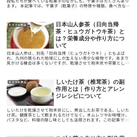
段私たちが食べている和菓子のなかにも、干菓子はたくさんあり
ます。 本記事では、干菓子（乾菓子）の特徴や種類、食べ方など
を解説します。 干菓子（乾菓子）の意味や特徴とは？ ...
日本山人参茶（日向当帰
おすすめ商品
茶・ヒュウガトウキ茶）と
は？栄養成分や作り方につ
いて
日本山人参は、別名「日向当帰（ヒュウガトウキ）」ともよば
れ、九州の限られた地域にしか生えない希少な植物です。あまり
見かける機会は多くないですが、乾燥させて粉末状や茶葉として
販売されています。 本記事では、日本山人参茶について解説しま
す ...
しいたけ茶（椎茸茶）の副
おすすめ商品
作用とは｜作り方とアレン
ジレシピについて
しいたけを乾燥させて粉末状にし、煮出したお茶である、しいた
け茶。健康茶として飲まれるだけでなく、オムレツやお味噌汁、
パスタなど、料理の隠し味としても活用されます。この記事で
は、しいたけ茶の成分や副作用、おすすめレシピについて解説し
ます。 ...