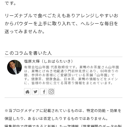
です。
リーズナブルで食べごたえもありアレンジしやすいお
からパウダーを上手に取り入れて、ヘルシーな毎日を
送ってみませんか。
このコラムを書いた人
塩原大輝（しおばらたいき）
有限会社山年園 代表取締役です。巣鴨のお茶屋さん山年園
は、巣鴨とげぬき地蔵通り門前仲見世にあり、60年余りの
間、参拝のお客様にご愛顧頂いている茶舗「山年園」で
す。健康茶、健康食品、日本茶、巣鴨の情報などをメイン
に、皆様のお役に立てる耳寄り情報をまとめています。
※当ブログメディアに記載されているものは、特定の効能・効果を
保証したり、あるいは否定したりするものではありません。
編集部内で信頼できると判断した一次情報（国家機関のデータや製