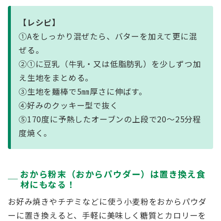
【レシピ】
①Aをしっかり混ぜたら、バターを加えて更に混
ぜる。
②①に豆乳（牛乳・又は低脂肪乳）を少しずつ加
え生地をまとめる。
③生地を麺棒で5㎜厚さに伸ばす。
④好みのクッキー型で抜く
⑤170度に予熱したオーブンの上段で20～25分程
度焼く。
おから粉末（おからパウダー）は置き換え食
材にもなる！
お好み焼きやチヂミなどに使う小麦粉をおからパウダ
ーに置き換えると、手軽に美味しく糖質とカロリーを