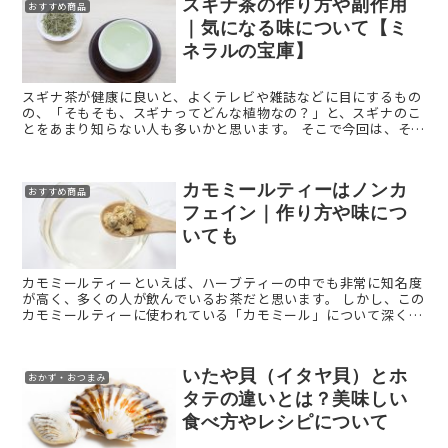
スギナ茶の作り方や副作用
おすすめ商品
｜気になる味について【ミ
ネラルの宝庫】
スギナ茶が健康に良いと、よくテレビや雑誌などに目にするもの
の、「そもそも、スギナってどんな植物なの？」と、スギナのこ
とをあまり知らない人も多いかと思います。 そこで今回は、そも
そもスギナとは？という話から、スギナ茶の飲み方や作り方や味
...
カモミールティーはノンカ
おすすめ商品
フェイン｜作り方や味につ
いても
カモミールティーといえば、ハーブティーの中でも非常に知名度
が高く、多くの人が飲んでいるお茶だと思います。 しかし、この
カモミールティーに使われている「カモミール」について深く知
っている人はそこまで多くはないのではないでしょうか？ ...
いたや貝（イタヤ貝）とホ
おかず・おつまみ
タテの違いとは？美味しい
食べ方やレシピについて