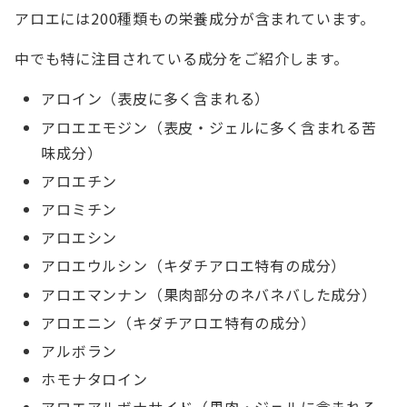
アロエには200種類もの栄養成分が含まれています。
中でも特に注目されている成分をご紹介します。
アロイン（表皮に多く含まれる）
アロエエモジン（表皮・ジェルに多く含まれる苦
味成分）
アロエチン
アロミチン
アロエシン
アロエウルシン（キダチアロエ特有の成分）
アロエマンナン（果肉部分のネバネバした成分）
アロエニン（キダチアロエ特有の成分）
アルボラン
ホモナタロイン