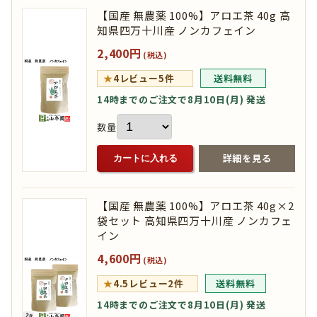
【国産 無農薬 100%】アロエ茶 40g 高
知県四万十川産 ノンカフェイン
2,400円
(税込)
★
4
レビュー5件
送料無料
14時までのご注文で8月10日(月) 発送
数量
詳細を見る
カートに入れる
【国産 無農薬 100%】アロエ茶 40g×2
袋セット 高知県四万十川産 ノンカフェ
イン
4,600円
(税込)
★
4.5
レビュー2件
送料無料
14時までのご注文で8月10日(月) 発送