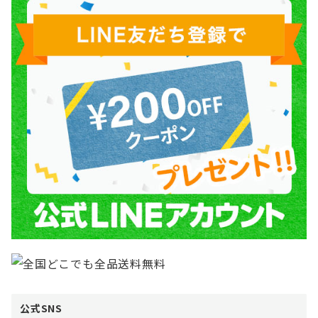
公式SNS