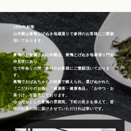
1950年創業
山年園は巣鴨とげぬき地蔵通りで参拝のお客様にご愛顧
頂いております。
巣鴨のお茶屋さん山年園は、巣鴨とげぬき地蔵通り門前
仲見世にあり、
七十年余りの間、参拝のお客様にご愛顧頂いておりま
す。
巣鴨でおばあちゃんの味覚で鍛えられ、選びぬかれた
「こだわりのお茶」「健康茶・健康食品」「おやつ・お
茶うけ」を販売しております。
ゆったりとした巣鴨の雰囲気、下町の良さを添えて、皆
様のお茶の間に届けさせていただければ幸いです。