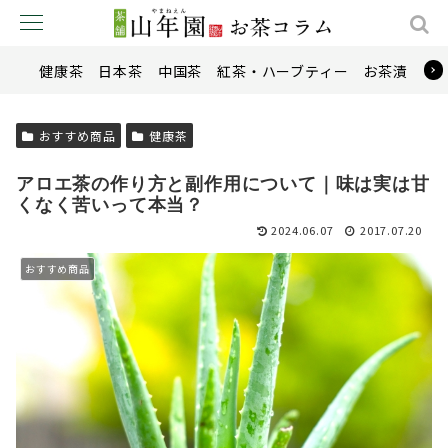
健康茶
日本茶
中国茶
紅茶・ハーブティー
お茶漬け
おすすめ商品
健康茶
アロエ茶の作り方と副作用について｜味は実は甘
くなく苦いって本当？
2024.06.07
2017.07.20
おすすめ商品