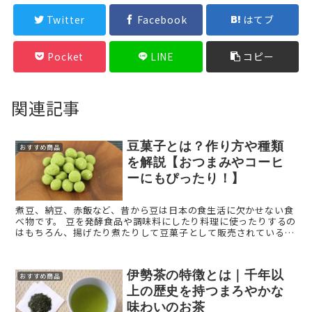
Twitter
Facebook
はてブ
Pocket
LINE
コピー
関連記事
豆菓子とは？作り方や種類
おすすめ商品
を解説【おつまみやコーヒ
ーにもぴったり！】
煮豆、納豆、赤飯など、昔から豆は日本の食生活に欠かせない食
べ物です。 豆を発酵食品や調味料にしたり料理に使ったりするの
はもちろん、揚げたり煮たりして豆菓子として販売されているケ
ースも多く見受けられます。 豆菓子とは？ 「豆 ...
伊勢茶の特徴とは｜千年以
おすすめ商品
上の歴史を持つまろやかな
味わいのお茶