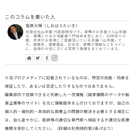
このコラムを書いた人
塩原大輝（しおばらたいき）
有限会社山年園 代表取締役です。巣鴨のお茶屋さん山年園
は、巣鴨とげぬき地蔵通り門前仲見世にあり、60年余りの
間、参拝のお客様にご愛顧頂いている茶舗「山年園」で
す。健康茶、健康食品、日本茶、巣鴨の情報などをメイン
に、皆様のお役に立てる耳寄り情報をまとめています。
※当ブログメディアに記載されているものは、特定の効能・効果を
保証したり、あるいは否定したりするものではありません。
編集部内で信頼できると判断した一次情報（国家機関のデータや製
薬企業等のサイト）を元に情報提供を心がけておりますが、自己の
個人的・個別的・具体的な医療上の問題の解決を必要とする場合に
は、自ら速やかに、医師等の適切な専門家へ相談するか適切な医療
機関を受診してください。（詳細は
利用規約第3条
より）