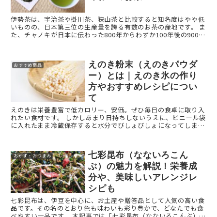
伊勢茶は、宇治茶や掛川茶、狭山茶と比較すると知名度はやや低
いものの、日本第三位の生産量を誇る有数のお茶の産地です。 ま
た、チャノキが日本に伝わった800年からわずか100年後の900年
にはお茶の栽培が始まっていたとされ、歴史的にも古い ...
えのき粉末（えのきパウダ
おすすめ商品
ー）とは｜えのき氷の作り
方やおすすめレシピについ
て
えのきは栄養豊富で低カロリー、安価。ぜひ毎日の食卓に取り入
れたい食材です。 しかしあまり日持ちしないうえに、ビニール袋
に入れたまま冷蔵保存すると水分でびしょびしょになってしまい
ます。 そこで、生のえのきよりも日持ちして、料理に使 ...
七彩昆布（なないろこん
おかず・おつまみ
ぶ）の魅力を解説！栄養成
分や、美味しいアレンジレ
シピも
七彩昆布は、伊豆を中心に、お土産や贈答品として人気の高い食
品です。その名のとおり色も味わいも彩り豊かで、どなたでも食
べやすい一品です。 本記事では「七彩昆布（なないろこんぶ）」