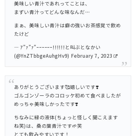
美味しい青汁であれってことは、
まずい青汁ってどんな味なんだ…
まぁ、美味しい青汁は癖の強いお茶感覚で飲め
たけど
— ｱ”ｧ”ｧ”ｰｰｰｰｰｰ!!!!!!と叫ぶとなかい
(@YnZTbbgeAuhgHv9)
February 7, 2023
ありがとうございます🥰嬉しいです❣️
ゴルゴンゾーラのコロッケ初めて食べましたが
めっちゃ美味しかったです❣️
ちなみに緑の液体(ちょっと怪しく聞こえます
ね笑)は、桑の葉青汁です🌱笑
とても飲みやすいです！