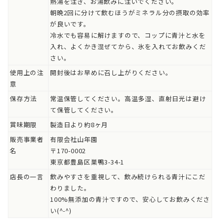
熱湯を注ぎ、お湯飲みに注いでください。
朝晩2回に分けて飲むほうがミネラル分の摂取の効率
が良いです。
冷水でも容易に解けますので、コップに青汁と水を
入れ、よくかき混ぜてから、氷を入れてお飲みくだ
さい。
使用上の注
開封後はお早めに召し上がりください。
意
保存方法
常温保管してください。高温多湿、直射日光は避け
て保管してください。
賞味期限
製造日より約8ヶ月
販売事業者
有限会社山年園
名
〒170-0002
東京都豊島区巣鴨3-34-1
店長の一言
飲みやすさを重視して、飲み続けられる青汁にこだ
わりました。
100%無添加の青汁ですので、安心してお飲みくださ
い(^-^)