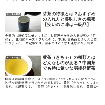
をご紹介します。 七彩昆布（なないろこんぶ）とは？ ...
芽茶の特徴とは？おすすめ
おすすめ商品
の入れ方と美味しさの秘密
【安いのに味は一級品】
全国的な認知度は低いですが、お茶好きからの人気が高い「芽
茶」。 比較的リーズナブルなのに、中身は高級品とほとんど変
わりません。 本記事では、芽茶とはどんなお茶なのか、特徴や
味わいについて詳しく紹介します。 芽茶とは？ ...
黄茶（きちゃ）の種類とは
おすすめ商品
どんなものがある？中国茶
でも特に希少な弱後発酵茶
中国茶は発酵度合いによって6種類に分けられます。なかでも、
独特な軽度発酵を行い作られるお茶は、黄茶（きちゃ）とよばれ
ます。本記事では、「黄茶（きちゃ）」を解説します。 黄茶とは
どんなお茶？ 黄茶の読み方は「きちゃ」で、中国茶の6 ...