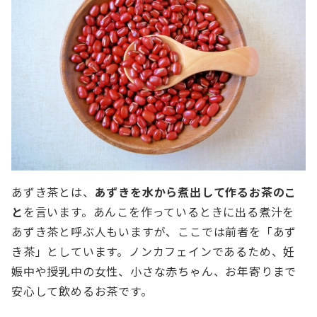
あずき茶とは、
あずきを水から煮出して作るお茶のこ
と
を言います。あんこを作っているときに出る煮汁を
あずき茶と呼ぶ人もいますが、ここでは前者を「あず
き茶」としています。ノンカフェインであるため、妊
娠中や授乳中の女性、小さな赤ちゃん、お年寄りまで
安心して飲めるお茶です。