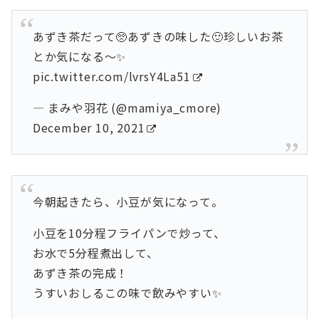
あずき茶だって🥺あずきの味した🙂珍しいお茶
とか気になる〜✨
pic.twitter.com/lvrsY4La51
— まみや羽花 (@mamiya_cmore)
December 10, 2021
今朝起きたら、小豆が気になって。
小豆を10分程フライパンで炒って、
お水で5分程煮出して、
あずき茶の完成！
うすいおしるこの味で飲みやすい✨