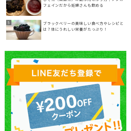
フェインだから妊婦さんも飲める
ブラックベリーの美味しい食べ方やレシピと
は？体にうれしい栄養がたっぷり！