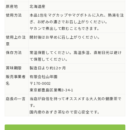
原産地
北海道産
使用方法
本品1包をマグカップやマグボトルに入れ、熱湯を注
ぎ、お好みの濃さでお召し上がりください。
ヤカンで煮出して飲むこともできます。
使用上の注
開封後はお早めに召し上がりください。
意
保存方法
常温保管してください。高温多湿、直射日光は避け
て保管してください。
賞味期限
製造日より約12ヶ月
販売事業者
有限会社山年園
名
〒170-0002
東京都豊島区巣鴨3-34-1
店長の一言
当店が自信を持ってオススメする大人気の健康茶で
す。
国内産のあずき茶なので安心安全です。