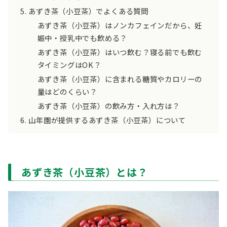
あずき茶（小豆茶）でよくある質問
あずき茶（小豆茶）はノンカフェインだから、妊
娠中・授乳中でも飲める？
あずき茶（小豆茶）はいつ飲む？寝る前でも飲む
タイミングはOK？
あずき茶（小豆茶）に含まれる糖質やカロリーの
量はどのくらい？
あずき茶（小豆茶）の飲み方・入れ方は？
山年園が提供するあずき茶（小豆茶）について
あずき茶（小豆茶）とは？