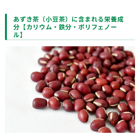
あずき茶（小豆茶）に含まれる栄養成
分【カリウム・鉄分・ポリフェノー
ル】