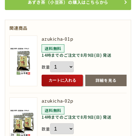
あずき茶（小豆茶）の購入はこちらから
関連商品
azukicha-01p
送料無料
14時までのご注文で8月9日(日) 発送
数量
詳細を見る
カートに入れる
azukicha-02p
送料無料
14時までのご注文で8月9日(日) 発送
数量