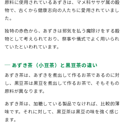
原料に使用されているあずきは、マメ科ササゲ属の穀
物で、古くから健康志向の人たちに愛用されていまし
た。
独特の赤色から、あずきは邪気を払う魔除けをする穀
物として考えられており、祭事や儀式でよく用いられ
ていたといわれています。
あずき茶（小豆茶）と黒豆茶の違い
あずき茶は、あずきを煮出して作るお茶であるのに対
し、黒豆茶は黒豆を煮出して作るお茶で、そもそもの
原料が異なります。
あずき茶は、加糖している製品でなければ、比較的薄
味です。それに対して、黒豆茶は黒豆の味を強く感じ
ます。