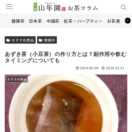
健康茶
日本茶
中国茶
紅茶・ハーブティー
お茶漬け
おすすめ商品
健康茶
あずき茶（小豆茶）の作り方とは？副作用や飲む
タイミングについても
2024.06.08
2019.01.31
おすすめ商品