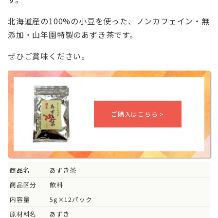
北海道産の100%の
小豆を使った、ノンカフェイン・無
添加・山年園特製のあずき茶です。
ぜひご賞味ください。
商品名
あずき茶
商品区分
飲料
内容量
5g×12パック
原材料名
あずき