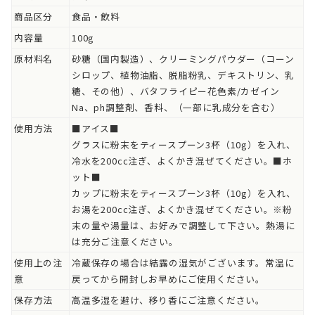
商品区分
食品・飲料
内容量
100g
原材料名
砂糖（国内製造）、クリーミングパウダー（コーン
シロップ、植物油脂、脱脂粉乳、デキストリン、乳
糖、その他）、バタフライピー花色素/カゼイン
Na、ph調整剤、香料、（一部に乳成分を含む）
使用方法
■アイス■
グラスに粉末をティースプーン3杯（10g）を入れ、
冷水を200cc注ぎ、よくかき混ぜてください。■ホ
ット■
カップに粉末をティースプーン3杯（10g）を入れ、
お湯を200cc注ぎ、よくかき混ぜてください。※粉
末の量や湯量は、お好みで調整して下さい。熱湯に
は充分ご注意ください。
使用上の注
冷蔵保存の場合は結露の湿気がございます。常温に
意
戻ってから開封しお早めにご使用ください。
保存方法
高温多湿を避け、移り香にご注意ください。