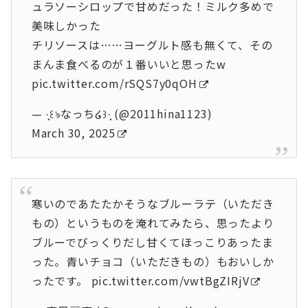
ュラソーシロップで甘めだった！ミルク多めで
美味しかった
チリソースは……ヨーグルト感も無くて、その
まんま食べるのが１番いいと思ったw
pic.twitter.com/rSQS7y0qOH
— ·̩͙꒰ঌなっち໒꒱·̩͙ (@2011hina1123)
March 30, 2025
寒いのであたたかそうなブルーラテ（いただき
もの）というものを淹れてみたら、思ったより
ブルーでびっくりだし甘くてほっこりあったま
った。青いチョコ（いただきもの）もおいしか
ったです。
pic.twitter.com/vwtBgZIRjV