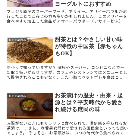
ヨーグルトにおすすめ
ブラジル原産のスーパーフード、アサイー。アサイーボウルが流
行ったことでご存じの方も多いかもしれません。このアサイーを
食べやすく加工した食品がアサイーパウダー（アサイー粉末）で
す。 本記事では、アサイーを手軽に摂取できるアサイーパウダー
...
甜茶とは？やさしい甘い味
おすすめ商品
が特徴の中国茶【赤ちゃん
もOK】
甜茶って知っていますか？ 薬局やスーパー、コンビニなどで一
部取り扱いがありますが、カフェやレストランではメニューとし
て提供されることも少なく、また市販でペットボトル商品として
販売もされていないため、ほとんどの人が飲んだことがないお茶
か ...
お茶漬けの歴史・由来・起
おすすめ商品
源とは？平安時代から愛さ
れ続ける庶民の味
時間がないときにもサラサラと食べられて、満足感を得られるお
茶漬け。 まさに、老若男女問わず愛される国民食といっても良い
でしょう。 そもそも、お茶漬けは、いつの時代から食べられてい