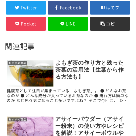
Twitter
Facebook
はてブ
Pocket
LINE
コピー
関連記事
よもぎ茶の作り方と残った
おすすめ商品
茶葉の活用法【生葉から作
る方法も】
健康茶として注目が集まっている「よもぎ茶」。 ● どんなお茶
なのか ● どんな成分が入っているお茶なのか ● 淹れ方は簡単な
のか など色々気になること多いですよね？ そこで今回は、よも
ぎ茶を自宅で簡単に楽しんでもらうために、よ ...
アサイーパウダー（アサイ
おすすめ商品
ー粉末）の使い方やレシピ
を解説！アサイーボウルや