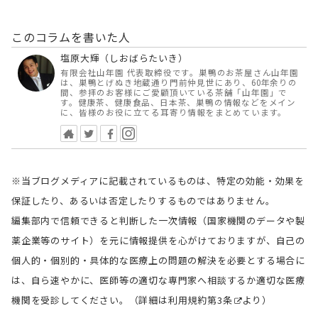
このコラムを書いた人
塩原大輝（しおばらたいき）
有限会社山年園 代表取締役です。巣鴨のお茶屋さん山年園
は、巣鴨とげぬき地蔵通り門前仲見世にあり、60年余りの
間、参拝のお客様にご愛顧頂いている茶舗「山年園」で
す。健康茶、健康食品、日本茶、巣鴨の情報などをメイン
に、皆様のお役に立てる耳寄り情報をまとめています。
※当ブログメディアに記載されているものは、特定の効能・効果を
保証したり、あるいは否定したりするものではありません。
編集部内で信頼できると判断した一次情報（国家機関のデータや製
薬企業等のサイト）を元に情報提供を心がけておりますが、自己の
個人的・個別的・具体的な医療上の問題の解決を必要とする場合に
は、自ら速やかに、医師等の適切な専門家へ相談するか適切な医療
機関を受診してください。（詳細は
利用規約第3条
より）