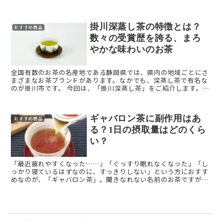
たのでしょうか？ 本記事では、お茶漬けの歴史 ...
掛川深蒸し茶の特徴とは？
おすすめ商品
数々の受賞歴を誇る、まろ
やかな味わいのお茶
全国有数のお茶の名産地である静岡県では、県内の地域ごとにさ
まざまなお茶ブランドがあります。なかでも、深蒸し茶で有名な
のが掛川市です。 今回は、「掛川深蒸し茶」をご紹介します。
掛川深蒸し茶とは？ 掛川深蒸し茶とは、静岡県の ...
ギャバロン茶に副作用はあ
おすすめ商品
る？1日の摂取量はどのくら
い？
「最近疲れやすくなった……」「ぐっすり眠れなくなった」「し
っかり寝ているはずなのに、すっきりしない」という方におすす
めなのが、「ギャバロン茶」。聞きなれない名前のお茶ですが、
一体どのようなお茶なのでしょうか。 今回は、そんな忙しい方
に ...