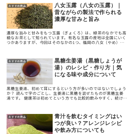
八女玉露（八女の玉露）｜
おすすめ商品
昔ながらの製法で作られる
濃厚な甘みと旨み
濃厚な旨みと甘みをもつ玉露（ぎょくろ）は、緑茶のなかでも高
級なお茶として知られています。有名な玉露の産地は全国にいく
つかありますが、今回はそのなかの1つ、福岡の八女（やめ）で
作られる玉露である「八女玉露（八女の玉露）」をご紹介しま
す。 八 ...
黒糖生姜湯（黒糖しょうが
おすすめ商品
湯）のレシピ・作り方｜気
になる味や成分について
黒糖生姜湯、初めて耳にするという方が多いのではないでしょう
か？ 読んで字のごとし、生姜湯に黒糖を混ぜたものが黒糖生姜
湯です。 健康茶は初めてという方でも比較的飲みやすく、続けや
すいのが黒糖生姜湯の特徴です。 しかし一体、黒 ...
青汁を飲むタイミングはい
おすすめ商品
つが良い？アレンジレシピ
や飲み方についても