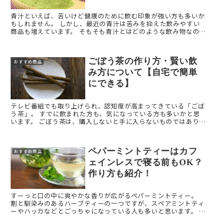
青汁といえば、苦いけど健康のために飲む印象が強い方も多いか
もしれません。 しかし、最近の青汁は苦みを抑えた飲みやすい
商品も増えています。 そもそも青汁とはどのような飲み物なので
しょうか？今回は、青汁の特徴や味、アレンジレシピなど ...
ごぼう茶の作り方・賢い飲
おすすめ商品
み方について【自宅で簡単
にできる】
テレビ番組でも取り上げられ、認知度が高まってきている「ごぼ
う茶」。 すでに飲まれた方も、気になっている方も多いかと思
います。 ごぼう茶は、購入しないと手に入らないものではありま
せん。 スーパーで売っているごぼうで、安心安全 ...
ペパーミントティーはカフ
おすすめ商品
ェインレスで寝る前もOK？
作り方も紹介！
すーっと口の中に爽やかな香りが広がるペパーミントティー。
割と馴染みのあるハーブティーの一つですが、スペアミントティ
ーやハッカなどとごっちゃになっている人も多いと思います。 そ