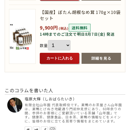
【国産】ぼたん胡椒なめ茸 170g×10袋
セット
9,900円
送料無料
(税込)
14時までのご注文で明日8月7日(金) 発送
数量
詳細を見る
カートに入れる
このコラムを書いた人
塩原大輝（しおばらたいき）
有限会社山年園 代表取締役です。巣鴨のお茶屋さん山年園
は、巣鴨とげぬき地蔵通り門前仲見世にあり、60年余りの
間、参拝のお客様にご愛顧頂いている茶舗「山年園」で
す。健康茶、健康食品、日本茶、巣鴨の情報などをメイン
に、皆様のお役に立てる耳寄り情報をまとめています。