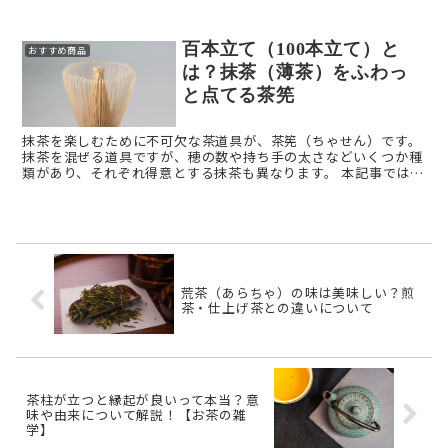
こでこの記事では、ペパーミントとスペアミント、ハッカ ...
百本立て（100本立て）と
おすすめ商品
は？抹茶（薄茶）をふわっ
と点てる茶筅
抹茶を楽しむために不可欠な茶道具が、茶筅（ちゃせん）です。
抹茶を混ぜる道具ですが、穂の数や持ち手の太さなどいくつか種
類があり、それぞれ得意とする抹茶も異なります。 本記事では、
茶筅の種類の1つ、「百本立て（100本立て）」を解説します ...
荒茶（あらちゃ）の味は美味しい？煎
茶・仕上げ茶との違いについて
茶柱が立つと縁起が良いって本当？意
味や由来について解説！【お茶の雑
学】