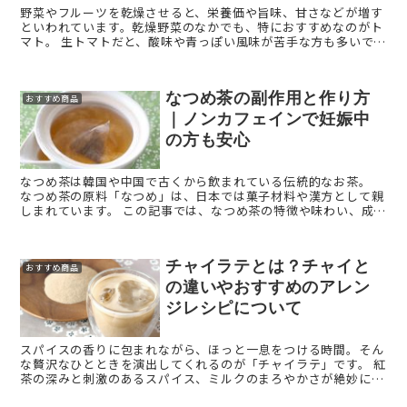
野菜やフルーツを乾燥させると、栄養価や旨味、甘さなどが増す
といわれています。乾燥野菜のなかでも、特におすすめなのがト
マト。 生トマトだと、酸味や青っぽい風味が苦手な方も多いです
が、乾燥させることで驚くほど甘くなり、まるでお菓子のような
...
なつめ茶の副作用と作り方
おすすめ商品
｜ノンカフェインで妊娠中
の方も安心
なつめ茶は韓国や中国で古くから飲まれている伝統的なお茶。
なつめ茶の原料「なつめ」は、日本では菓子材料や漢方として親
しまれています。 この記事では、なつめ茶の特徴や味わい、成分
などについて紹介します。
チャイラテとは？チャイと
おすすめ商品
の違いやおすすめのアレン
ジレシピについて
スパイスの香りに包まれながら、ほっと一息をつける時間。そん
な贅沢なひとときを演出してくれるのが「チャイラテ」です。 紅
茶の深みと刺激のあるスパイス、ミルクのまろやかさが絶妙にマ
ッチし、飲むたびに心と体が温まる一杯。朝の目覚めの一杯とし