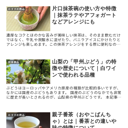
...
片口抹茶碗の使い方や特徴
おすすめ商品
｜抹茶ラテやアフォガート
などアレンジにも
濃厚なコクとほのかな苦みが美味しい抹茶は、そのまま飲むだけ
ではなく、牛乳や炭酸水に混ぜたり、バニラアイスにかけたりと
アレンジも楽しめます。この抹茶アレンジをする際に便利なの
が、点てた抹茶を簡単に注げる、注ぎ口付きの茶碗です。 今回は
「 ...
山梨の「甲州ぶどう」の特
健康食品
徴や歴史について｜白ワイ
ンで使われる品種
ぶどうはヨーロッパやアメリカ原産の種類が比較的多いですが、
なかには国産のぶどうもあります。 国産のぶどうのなかでも非常
に歴史が長いとされるのが、山梨県の甲州ぶどうです。 本記事で
は、甲州ぶどうの特徴や美味しい食べ方などを解説しま ...
親子番茶（おやこばんち
おすすめ商品
ゃ）とは｜番茶との違いや
味の特徴について