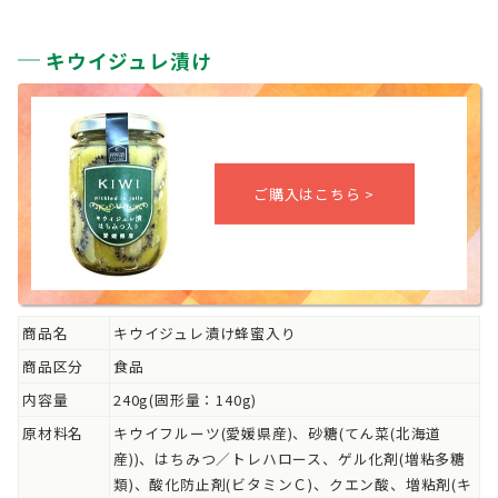
キウイジュレ漬け
商品名
キウイジュレ漬け蜂蜜入り
商品区分
食品
内容量
240g(固形量：140g)
原材料名
キウイフルーツ(愛媛県産)、砂糖(てん菜(北海道
産))、はちみつ／トレハロース、ゲル化剤(増粘多糖
類)、酸化防止剤(ビタミンＣ)、クエン酸、増粘剤(キ