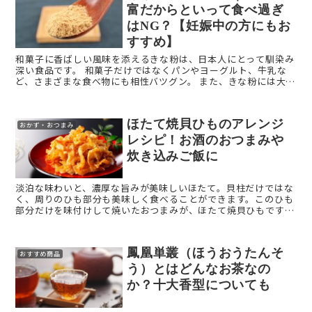
富だからといって食べ過ぎ
はNG？【妊娠中の方にもお
すすめ】
和菓子に香ばしい風味を添えるきな粉は、日本人にとって馴染み
深い食品です。 和菓子だけではなくパンやヨーグルト、牛乳な
ど、さまざまな食べ物にも相性バツグン。 また、きな粉には大豆
の代表的な成分であるイソフラボンや、ビタミンEやナイ ...
ほたて焼貝ひものアレンジ
おかず・おつまみ
レシピ！お酒のおつまみや
炊き込みご飯に
淡泊な味わいと、濃厚な旨みが美味しいほたて。貝柱だけではな
く、周りのひも部分も美味しく食べることができます。このひも
部分だけを味付けして焼いたおつまみが、ほたて焼貝ひもです。
今回は「ほたて焼貝ひも」をご紹介します。 ほたて焼貝ひも ...
鳳凰単叢（ほうおうたんそ
おすすめ商品
う）とはどんなお茶なの
か？十大香型についても