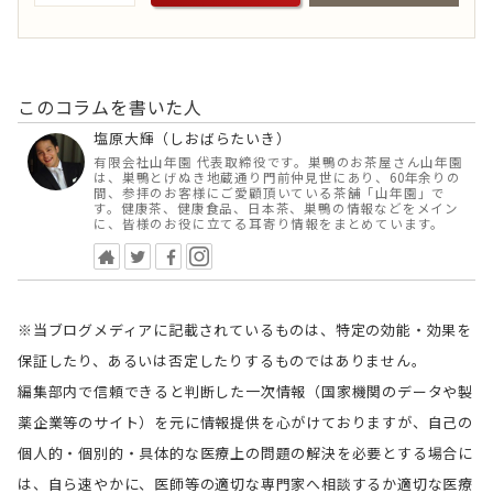
このコラムを書いた人
塩原大輝（しおばらたいき）
有限会社山年園 代表取締役です。巣鴨のお茶屋さん山年園
は、巣鴨とげぬき地蔵通り門前仲見世にあり、60年余りの
間、参拝のお客様にご愛顧頂いている茶舗「山年園」で
す。健康茶、健康食品、日本茶、巣鴨の情報などをメイン
に、皆様のお役に立てる耳寄り情報をまとめています。
※当ブログメディアに記載されているものは、特定の効能・効果を
保証したり、あるいは否定したりするものではありません。
編集部内で信頼できると判断した一次情報（国家機関のデータや製
薬企業等のサイト）を元に情報提供を心がけておりますが、自己の
個人的・個別的・具体的な医療上の問題の解決を必要とする場合に
は、自ら速やかに、医師等の適切な専門家へ相談するか適切な医療