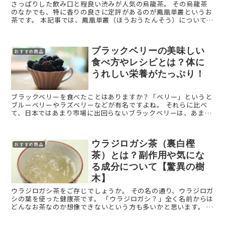
さっぱりした飲み口と程良い渋みが人気の烏龍茶。 その烏龍茶
のなかでも、特に香りの良さに定評があるのが鳳凰単叢というお
茶です。 本記事では、鳳凰単叢（ほうおうたんそう）について解
説します。 鳳凰単叢（ほうおうたんそう）とはどんな ...
ブラックベリーの美味しい
おすすめ商品
食べ方やレシピとは？体に
うれしい栄養がたっぷり！
ブラックベリーを食べたことはありますか？「ベリー」というと
ブルーベリーやラズベリーなどが有名ですよね。 それらに比べ
て、日本ではあまり市場に出回らないブラックベリーは、あまり
馴染みのない果物かもしれません。 本記事では、そんなブ ...
ウラジロガシ茶（裏白樫
おすすめ商品
茶）とは？副作用や気にな
る成分について【驚異の樹
木】
ウラジロガシ茶をご存じでしょうか。 その名の通り、ウラジロガ
シの葉を使った健康茶です。 「ウラジロガシ？」全く名前からは
どんなお茶なのか想像できないという方も多いかと思います。 そ
こで、この記事では、主にウラジロガシ茶の成 ...