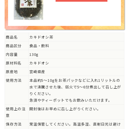
商品名
カキドオシ茶
商品区分
食品・飲料
内容量
130g
原材料名
カキドオシ
原産地
宮崎県産
使用方法
本品約5～10gをお茶パックなどに入れ1リットルの
水で沸騰させた後、弱火で5～6分煮出して召し上が
りください。
急須やティーポットでもお飲みいただけます。
使用上の注
開封後はお早めに召し上がりください。
意
保存方法
常温保管してください。高温多湿、直射日光は避け