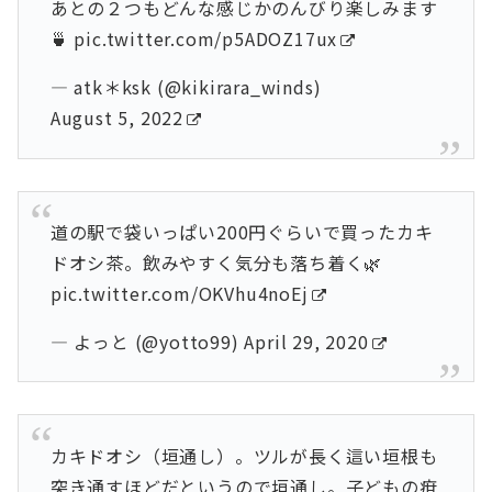
あとの２つもどんな感じかのんびり楽しみます
🍵
pic.twitter.com/p5ADOZ17ux
— atk＊ksk (@kikirara_winds)
August 5, 2022
道の駅で袋いっぱい200円ぐらいで買ったカキ
ドオシ茶。飲みやすく気分も落ち着く🌿
pic.twitter.com/OKVhu4noEj
— よっと (@yotto99)
April 29, 2020
カキドオシ（垣通し）。ツルが長く這い垣根も
突き通すほどだというので垣通し。子どもの疳