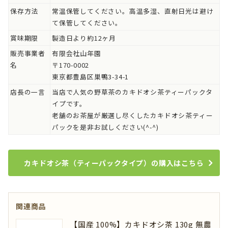
保存方法
常温保管してください。高温多湿、直射日光は避け
て保管してください。
賞味期限
製造日より約12ヶ月
販売事業者
有限会社山年園
名
〒170-0002
東京都豊島区巣鴨3-34-1
店長の一言
当店で人気の野草茶のカキドオシ茶ティーパックタ
イプです。
老舗のお茶屋が厳選し尽くしたカキドオシ茶ティー
パックを是非お試しください(^-^)
カキドオシ茶（ティーパックタイプ）の購入はこちら
関連商品
【国産 100%】カキドオシ茶 130g 無農