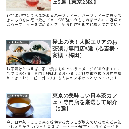
ェ5選【東京23区】
心地よい香りで人気があるハーブティー。ハーブティーは買って
きたものを自宅で飲むイメージが強いかもしれませんが、近年で
はハーブティーを飲めるカフェや専門店も都内に増えてきていま
す。 今回は、東京23区内でハーブティーを飲めるおすすめのお
...
極上の味！大阪エリアのお
おすすめカフェ
茶漬け専門店5選（心斎橋・
高槻・梅田）
お茶漬けといえば、家で食すものというイメージがありますが、
今ではお茶漬け専門と呼ばれるお茶漬けだけを取り扱うお店を増
えてきており、訪日外国人にも人気のスポットとなっています。
特に、関西の京都では、「ぶぶ漬け」と呼ばれ愛されており、「
...
東京の美味しい日本茶カフ
おすすめカフェ
ェ・専門店を厳選して紹介
【5選】
今、日本茶・ほうじ茶を提供するカフェが増えているのをご存知
でしょうか？ カフェと言えばコーヒーや紅茶というイメージを