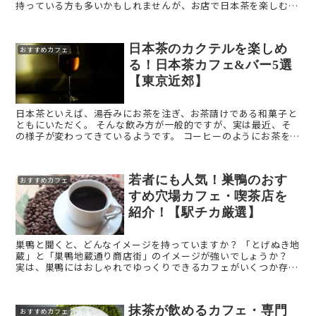
持っている方も多いかもしれませんが、お店で日本茶を楽しむの
が俄かにブームになってきています。 そこで今回は、東京 ...
日本茶のカクテルを楽しめ
おすすめカフェ
る！日本茶カフェ&バー5選
【東京近郊】
日本茶といえば、湯呑みにお茶を注ぎ、お茶請けである和菓子と
ともにいただく。 そんな飲み方が一般的ですが、実は最近、そ
の様子が変わってきているようです。 コーヒーのようにお茶を入
れる「茶リスタ」、日本茶の「カクテル」など、従来には ...
若者にも人気！巣鴨のおす
おすすめカフェ
すめ穴場カフェ・喫茶店を
紹介！【駅チカ厳選】
巣鴨と聞くと、どんなイメージを持っていますか？ 「とげぬき地
蔵」と「巣鴨地蔵通り商店街」のイメージが強いでしょうか？
実は、巣鴨にはおしゃれでゆっくりできるカフェがいくつか存在
します。 メディアで一時話題になった表参道の「 ...
抹茶が飲めるカフェ・専門
おすすめカフェ