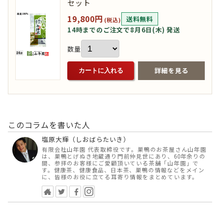
セット
19,800円
送料無料
(税込)
14時までのご注文で8月6日(木) 発送
数量
詳細を見る
カートに入れる
このコラムを書いた人
塩原大輝（しおばらたいき）
有限会社山年園 代表取締役です。巣鴨のお茶屋さん山年園
は、巣鴨とげぬき地蔵通り門前仲見世にあり、60年余りの
間、参拝のお客様にご愛顧頂いている茶舗「山年園」で
す。健康茶、健康食品、日本茶、巣鴨の情報などをメイン
に、皆様のお役に立てる耳寄り情報をまとめています。