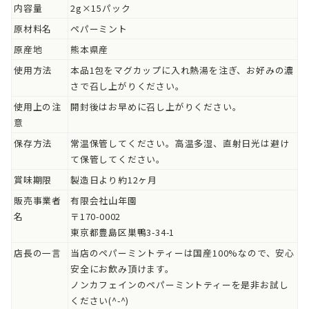
内容量
2g×15パック
原材料名
ペパーミント
原産地
熊本県産
使用方法
本品1包をマグカップに入れ熱湯を注ぎ、お好みの濃
さで召し上がりください。
使用上の注
開封後はお早めに召し上がりください。
意
保存方法
常温保管してください。高温多湿、直射日光は避け
て保管してください。
賞味期限
製造日より約12ヶ月
販売事業者
有限会社山年園
名
〒170-0002
東京都豊島区巣鴨3-34-1
店長の一言
当店のペパーミントティーは国産100%なので、安心
安全にお飲み頂けます。
ノンカフェインのペパーミントティーを是非お試し
ください(^-^)