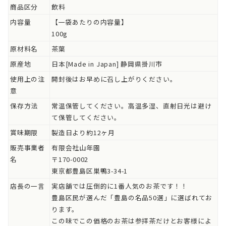
商品区分
飲料
内容量
【一袋あたりの内容量】
100g
原材料名
茶葉
原産地
日本[Made in Japan] 静岡県掛川市
使用上の注
開封後はお早めに召し上がりください。
意
保存方法
常温保管してください。高温多湿、直射日光は避け
て保管してください。
賞味期限
製造日より約12ヶ月
販売事業者
有限会社山年園
名
〒170-0002
東京都豊島区巣鴨3-34-1
店長の一言
実店舗では圧倒的に1番人気のお茶です！！
豊島区民が選んだ「豊島の名品50選」に選ばれてお
ります。
この味でこの価格のお茶は参拝茶だけとお客様によ