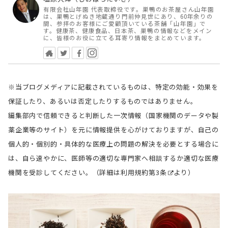
有限会社山年園 代表取締役です。巣鴨のお茶屋さん山年園
は、巣鴨とげぬき地蔵通り門前仲見世にあり、60年余りの
間、参拝のお客様にご愛顧頂いている茶舗「山年園」で
す。健康茶、健康食品、日本茶、巣鴨の情報などをメイン
に、皆様のお役に立てる耳寄り情報をまとめています。
※当ブログメディアに記載されているものは、特定の効能・効果を
保証したり、あるいは否定したりするものではありません。
編集部内で信頼できると判断した一次情報（国家機関のデータや製
薬企業等のサイト）を元に情報提供を心がけておりますが、自己の
個人的・個別的・具体的な医療上の問題の解決を必要とする場合に
は、自ら速やかに、医師等の適切な専門家へ相談するか適切な医療
機関を受診してください。（詳細は
利用規約第3条
より）