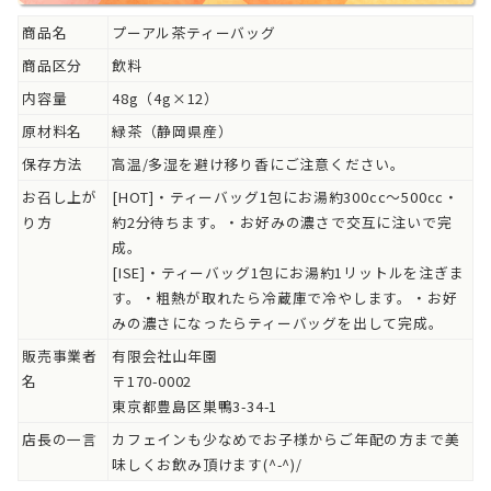
商品名
プーアル茶ティーバッグ
商品区分
飲料
内容量
48g（4g×12）
原材料名
緑茶（静岡県産）
保存方法
高温/多湿を避け移り香にご注意ください。
お召し上が
[HOT]・ティーバッグ1包にお湯約300cc～500cc・
り方
約2分待ちます。・お好みの濃さで交互に注いで完
成。
[ISE]・ティーバッグ1包にお湯約1リットルを注ぎま
す。・粗熱が取れたら冷蔵庫で冷やします。・お好
みの濃さになったらティーバッグを出して完成。
販売事業者
有限会社山年園
名
〒170-0002
東京都豊島区巣鴨3-34-1
店長の一言
カフェインも少なめでお子様からご年配の方まで美
味しくお飲み頂けます(^-^)/