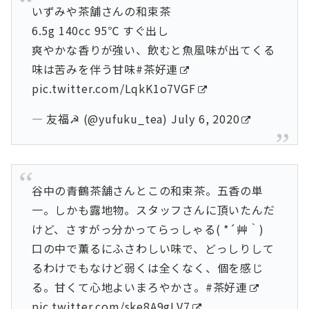
いずみや茶舗さんの和束茶
6.5g 140cc 95℃ すぐ出し
爽やかな香りが強い、飲むと魚風味が出てくる
味は苦みを伴う甘味
#茶好連
pic.twitter.com/LqkK1o7VGF
— 友福☭ (@yufuku_tea)
July 6, 2020
谷中の青鶴茶舗さんとこの和束茶。五香の単
一。しかも露地物。スタッフさんに頂いたんだ
けど、さすがっ分かってらっしゃる( *´艸｀)
口の中で薫るにふさわしい味で、どっしりして
るわけでもなけど弱くは全くなく、個を感じ
る。甘くて心地よいまろやかさ。
#茶好連
pic.twitter.com/ske8A9gLV7