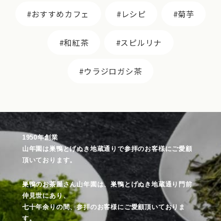
おすすめカフェ
レシピ
菊芋
和紅茶
スピルリナ
ウラジロガシ茶
1950年創業
山年園は巣鴨とげぬき地蔵通りで参拝のお客様にご愛顧
頂いております。
巣鴨のお茶屋さん山年園は、巣鴨とげぬき地蔵通り門前
仲見世にあり、
七十年余りの間、参拝のお客様にご愛顧頂いておりま
す。