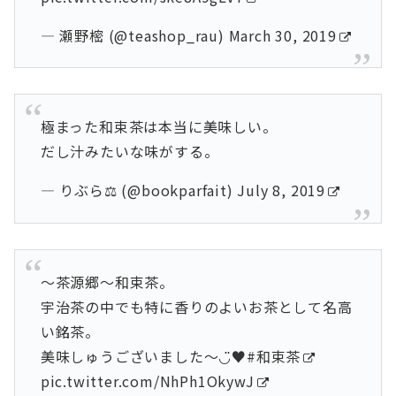
— 瀬野樒 (@teashop_rau)
March 30, 2019
極まった和束茶は本当に美味しい。
だし汁みたいな味がする。
— りぶら⚖ (@bookparfait)
July 8, 2019
〜茶源郷〜和束茶。
宇治茶の中でも特に香りのよいお茶として名高
い銘茶。
美味しゅうございました〜◡̈♥︎
#和束茶
pic.twitter.com/NhPh1OkywJ