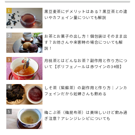
黒豆麦茶にデメリットはある？黒豆茶との違
いやカフェイン量についても解説
お茶とお菓子の出し方！個包装はそのまま出
す？お坊さんや来客時の場合についても解
説！
月桃茶とはどんなお茶？副作用と作り方につ
いて【ポリフェノールは赤ワインの34倍】
しそ茶（紫蘇茶）の副作用と作り方｜ノンカ
フェインだから妊婦さんも飲める
梅こぶ茶（梅昆布茶）は美味しいけど飲み過
ぎ注意？アレンジレシピについても