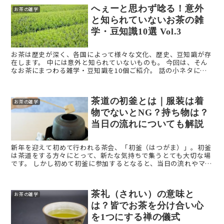
へぇーと思わず唸る！意外
お茶の雑学
と知られていないお茶の雑
学・豆知識10選 Vol.3
お茶は歴史が深く、各国によって様々な文化、歴史、豆知識が存
在します。 中には意外と知られていないものも。 今回は、そん
なお茶にまつわる雑学・豆知識を10個ご紹介。 話の小ネタにト
ークの引き出しにどうぞ。今回はVol.3！ ...
茶道の初釜とは｜服装は着
お茶の雑学
物でないとNG？持ち物は？
当日の流れについても解説
新年を迎えて初めて行われる茶会、「初釜（はつがま）」。初釜
は茶道をする方々にとって、新たな気持ちで集うとても大切な場
です。 しかし初めて初釜に参加するとなると、当日の流れやマナ
ー、服装など悩むことも多いですよね。 そこで、今回は ...
茶礼（されい）の意味と
お茶の雑学
は？皆でお茶を分け合い心
を1つにする禅の儀式