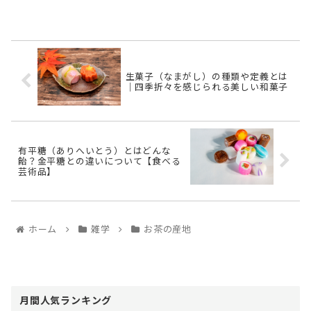
き）」。 本書は、日本におけるお茶文化の始まりを示す貴重な
資料であ ...
生菓子（なまがし）の種類や定義とは
｜四季折々を感じられる美しい和菓子
有平糖（ありへいとう）とはどんな
飴？金平糖との違いについて【食べる
芸術品】
ホーム
雑学
お茶の産地
月間人気ランキング