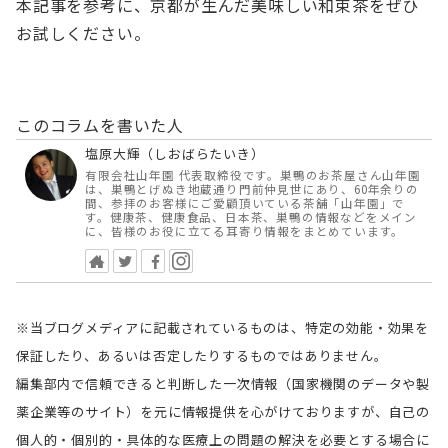
本記事を参考に、京都が生んだ美味しい和束茶をぜひ
お試しください。
このコラムを書いた人
塩原大輝（しおばらたいき）
有限会社山年園 代表取締役です。巣鴨のお茶屋さん山年園
は、巣鴨とげぬき地蔵通り門前仲見世にあり、60年余りの
間、参拝のお客様にご愛顧頂いている茶舗「山年園」で
す。健康茶、健康食品、日本茶、巣鴨の情報などをメイン
に、皆様のお役に立てる耳寄り情報をまとめています。
※当ブログメディアに記載されているものは、特定の効能・効果を
保証したり、あるいは否定したりするものではありません。
編集部内で信頼できると判断した一次情報（国家機関のデータや製
薬企業等のサイト）を元に情報提供を心がけておりますが、自己の
個人的・個別的・具体的な医療上の問題の解決を必要とする場合に