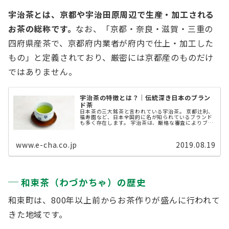
宇治茶とは、京都や宇治田原周辺で生産・加工される
お茶の総称です。
なお、「京都・奈良・滋賀・三重の
四府県産茶で、京都府内業者が府内で仕上・加工した
もの」と定義されており、厳密には京都産のものだけ
ではありません。
宇治茶の特徴とは？｜伝統深き日本のブラン
ド茶
日本茶の三大銘茶と言われている宇治茶。 京都辻利、
福寿園など、日本全国的に名が知られているブランド
も多く存在します。 宇治茶は、厳格な審査によりブラ
ンド化されているのを知っていますか？ この記事で
は、宇治茶のブランドの定義 ...
www.e-cha.co.jp
2019.08.19
和束茶（わづかちゃ）の歴史
和束町は、800年以上前からお茶作りが盛んに行われて
きた地域です。