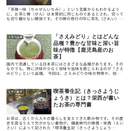
「茶禅一味（ちゃぜんいちみ）」という言葉からもわかるよう
に、お茶と禅（ぜん）は本質的に同じものであるとされ、切って
も切り離せない関係です。その禅の修行の中に茶礼（されい）と
いう大切な習慣があります。本記事では、茶礼（されい）の概要
や意味など ...
「さえみどり」とはどんな
お茶の品種
品種？豊かな甘味と深い旨
味が特徴【鹿児島産のお
茶】
国内で流通している日本茶にはさまざまな品種があります。その
なかでも、特に渋味が少なく甘味や旨味を感じられるのが「さえ
みどり」という品種。 今回は、さえみどりの味の特徴や、他の
品種との違いなどを解説します。 お茶の品種「さえみどり」と
...
喫茶養生記（きっさようじ
お茶の雑学
ょうき）とは？栄西が書い
たお茶の専門書
お茶は、古くから人々の暮らしを支えてきた飲み物です。その歴
史を語るうえで欠かせない書物が、鎌倉時代の禅僧・栄西（えい
さい）によって記された「喫茶養生記（きっさようじょう