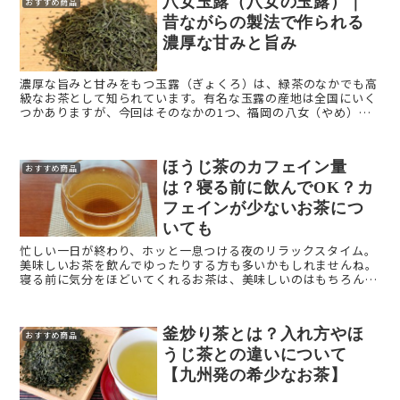
八女玉露（八女の玉露）｜
おすすめ商品
昔ながらの製法で作られる
濃厚な甘みと旨み
濃厚な旨みと甘みをもつ玉露（ぎょくろ）は、緑茶のなかでも高
級なお茶として知られています。有名な玉露の産地は全国にいく
つかありますが、今回はそのなかの1つ、福岡の八女（やめ）で
作られる玉露である「八女玉露（八女の玉露）」をご紹介しま
す。 八 ...
ほうじ茶のカフェイン量
おすすめ商品
は？寝る前に飲んでOK？カ
フェインが少ないお茶につ
いても
忙しい一日が終わり、ホッと一息つける夜のリラックスタイム。
美味しいお茶を飲んでゆったりする方も多いかもしれませんね。
寝る前に気分をほどいてくれるお茶は、美味しいのはもちろん、
カフェインが少ないことも重要なポイントです。そこで本記事で
...
釜炒り茶とは？入れ方やほ
おすすめ商品
うじ茶との違いについて
【九州発の希少なお茶】