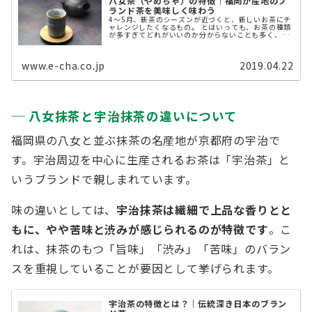
八女茶（やめちゃ）の特徴｜福岡が産地のブ
ランド茶を美味しく味わう
4〜5月、新茶のシーズンが近づくと、新しいお茶にチ
ャレンジしたくなるもの。 とはいっても、お茶の種類
が多すぎてどれがいいのか分からないことも多く、迷
ってしまいますよね。 新しいお茶を開拓するのは楽し
いけれど「好みに合わないから消 ...
www.e-cha.co.jp
2019.04.22
八女抹茶と宇治抹茶の違いについて
福岡県の八女と並ぶ抹茶の名産地が京都府の宇治で
す。宇治周辺を中心に生産されるお茶は「宇治茶」と
いうブランドで親しまれています。
味の違いとしては、
宇治抹茶は繊細で上品な香りとと
もに、やや苦味と渋みが感じられるのが特徴です
。こ
れは、抹茶のもつ「旨味」「渋み」「苦味」のバラン
スを重視していることが要因として挙げられます。
宇治茶の特徴とは？｜伝統深き日本のブラン