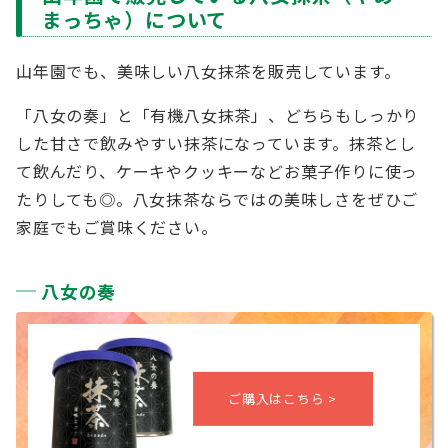
まっちゃ）について
山年園でも、美味しい八女抹茶を販売しています。
「八女の奏」と「有機八女抹茶」、どちらもしっかり
した甘さで飲みやすい抹茶になっています。抹茶とし
て飲んだり、ケーキやクッキーなどお菓子作りに使っ
たりしても◎。八女抹茶ならではの美味しさをぜひご
家庭でもご賞味ください。
八女の奏