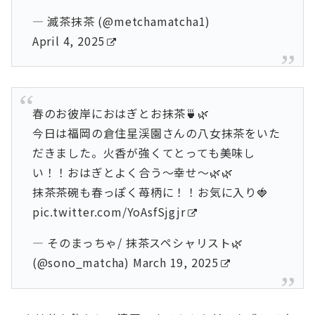
— 滅茶抹茶 (@metchamatcha1)
April 4, 2025
春のお彼岸におはぎとお抹茶🍵🌿
今日は福岡の倉住星渓園さんの八女抹茶をいた
だきました。火香が強くてとっても美味し
い！！おはぎとよく合う〜幸せ〜🌿🌿
抹茶茶碗も春っぽく苺柄に！！お気に入り🍓
pic.twitter.com/YoAsfSjgjr
— そのまっちゃ/ 抹茶スペシャリスト🌿
(@sono_matcha)
March 19, 2025