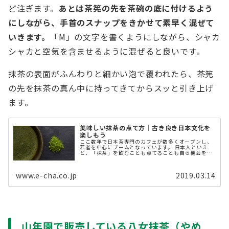
ど注ぎます。
あとは茶筅の先を茶碗の底に付けるよう
にしながら、手首のスナップをきかせて素早く混ぜて
いきます。
「M」の文字を書くようにしながら、シャカ
シャカと空気を含ませるように混ぜると良いです。
抹茶の表面がふんわりと細かい泡で覆われたら、茶筅
の先を抹茶の真ん中に持ってきてからスッと引き上げ
ます。
美味しい抹茶の点て方｜古き良き日本文化を
楽しもう
ここ数年で日本茶専門のカフェが数多くオープンし、
若者を中心にブームとなっています。 日本人といえ
ど、「抹茶」を飲むことも点てることも自ら機会を作
らないとめったにできない体験ですね。 抹茶の点て方
も流派によってさまざまな方法があり ...
www.e-cha.co.jp
2019.03.14
山年園で販売している八女抹茶（やめ