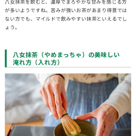
八女抹茶を飲むと、濃厚でまろやかな甘みを感じる方
が多いようですね。苦みが強いお茶があまり得意では
ない方でも、マイルドで飲みやすい抹茶といえるでし
ょう。
八女抹茶（やめまっちゃ）の美味しい
淹れ方（入れ方）