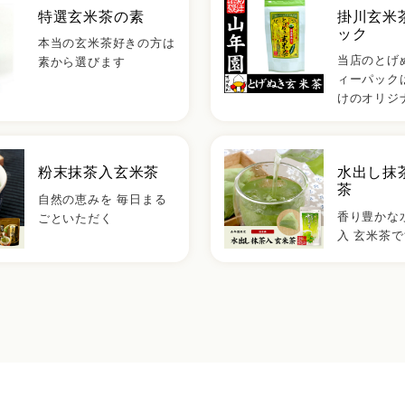
特選玄米茶の素
掛川玄米
ック
本当の玄米茶好きの方は
当店のとげ
素から選びます
ィーパック
けのオリジ
粉末抹茶入玄米茶
水出し抹
茶
自然の恵みを 毎日まる
香り豊かな
ごといただく
入 玄米茶で