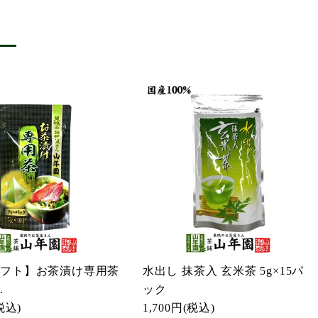
ギフト】お茶漬け専用茶
水出し 抹茶入 玄米茶 5g×15パ
.
ック
税込)
1,700円
(税込)