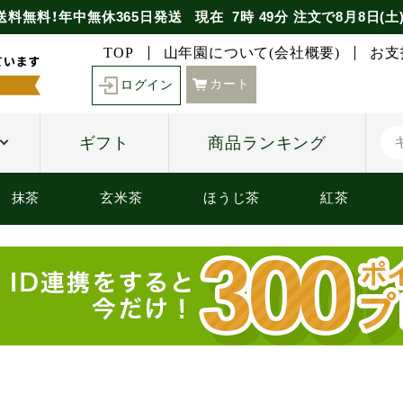
送料無料！年中無休365日発送
現在
7時
49分
注文で
8月8日(土
TOP
山年園について(会社概要)
お支
カート
ログイン
ギフト
商品ランキング
抹茶
玄米茶
ほうじ茶
紅茶