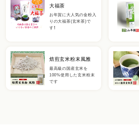
大福茶
お年賀に大人気の金粉入
りの大福茶(玄米茶)で
す！
焙煎玄米粉末風雅
最高級の国産玄米を
100%使用した玄米粉末
です