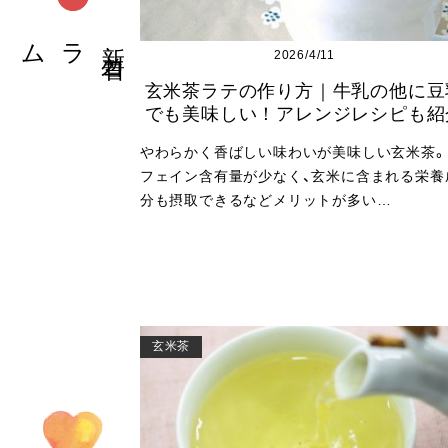
新
着
コ
ラム
2026/4/11
玄米茶ラテの作り方｜牛乳の他に豆
でも美味しい！アレンジレシピも紹
やわらかく香ばしい味わいが美味しい玄米茶。
フェイン含有量が少なく、玄米に含まれる栄養
分も摂取できるなどメリットが多い…
玄米茶