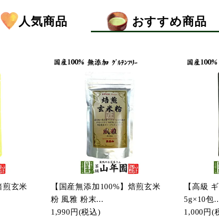
人気商品
おすすめ商品
焙煎玄米
【国産無添加100%】焙煎玄米
【高級 
粉 風雅 粉末...
5g×10包..
1,990円
(税込)
1,000円
(