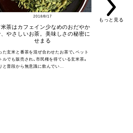
2018/8/17
もっと見る
玄米茶はカフェイン少なめのおだやか
で、やさしいお茶。美味しさの秘密に
せまる
った玄米と番茶を混ぜ合わせたお茶で、ペット
トルでも販売され、市民権を得ている玄米茶。
りと普段から無意識に飲んでい…