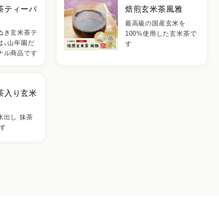
茶ティーパ
焙煎玄米茶風雅
最高級の国産玄米を
ぬき玄米茶テ
100%使用した玄米茶で
は、山年園だ
す
ナル商品です
茶入り玄米
水出し 抹茶
す