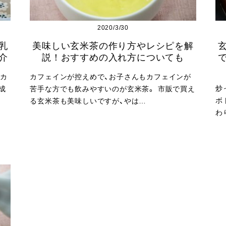
2020/3/30
乳
美味しい玄米茶の作り方やレシピを解
介
説！おすすめの入れ方についても
カ
カフェインが控えめで、お子さんもカフェインが
炒
成
苦手な方でも飲みやすいのが玄米茶。 市販で買え
ボ
る玄米茶も美味しいですが、やは…
わ