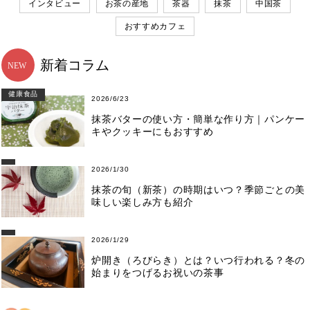
インタビュー
お茶の産地
茶器
抹茶
中国茶
おすすめカフェ
新着コラム
健康食品
2026/6/23
抹茶バターの使い方・簡単な作り方｜パンケー
キやクッキーにもおすすめ
2026/1/30
抹茶の旬（新茶）の時期はいつ？季節ごとの美
味しい楽しみ方も紹介
2026/1/29
炉開き（ろびらき）とは？いつ行われる？冬の
始まりをつげるお祝いの茶事