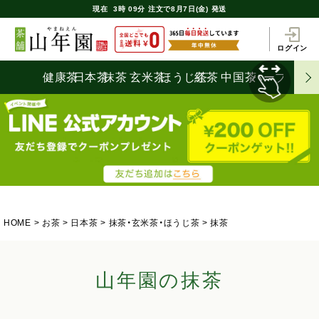
現在
3時
09分
注文で
8月7日(金) 発送
ログイン
健康茶
日本茶
抹茶
玄米茶
ほうじ茶
紅茶
中国茶
ハーブティ
HOME
お茶
日本茶
抹茶・玄米茶・ほうじ茶
抹茶
山年園の抹茶