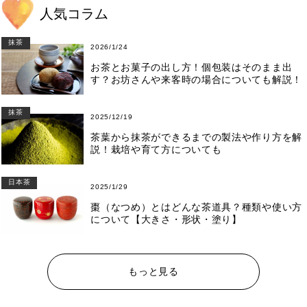
人気コラム
抹茶
2026/1/24
お茶とお菓子の出し方！個包装はそのまま出
す？お坊さんや来客時の場合についても解説！
抹茶
2025/12/19
茶葉から抹茶ができるまでの製法や作り方を解
説！栽培や育て方についても
日本茶
2025/1/29
棗（なつめ）とはどんな茶道具？種類や使い方
について【大きさ・形状・塗り】
もっと見る