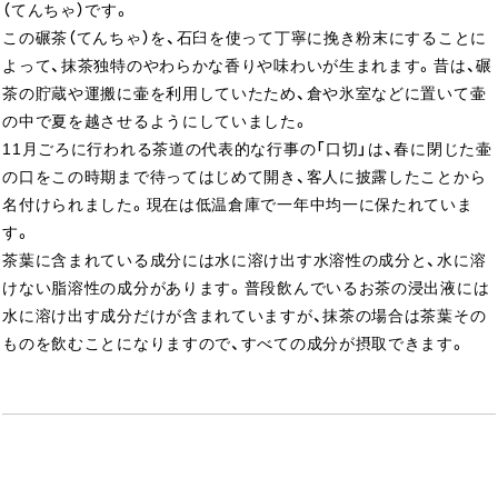
（てんちゃ）です。
この碾茶（てんちゃ）を、石臼を使って丁寧に挽き粉末にすることに
よって、抹茶独特のやわらかな香りや味わいが生まれます。昔は、碾
茶の貯蔵や運搬に壷を利用していたため、倉や氷室などに置いて壷
の中で夏を越させるようにしていました。
11月ごろに行われる茶道の代表的な行事の「口切」は、春に閉じた壷
の口をこの時期まで待ってはじめて開き、客人に披露したことから
名付けられました。現在は低温倉庫で一年中均一に保たれていま
す。
茶葉に含まれている成分には水に溶け出す水溶性の成分と、水に溶
けない脂溶性の成分があります。普段飲んでいるお茶の浸出液には
水に溶け出す成分だけが含まれていますが、抹茶の場合は茶葉その
ものを飲むことになりますので、すべての成分が摂取できます。