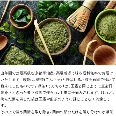
山年園では最高級な京都宇治産、高級感漂う味を送料無料でお届け
いたします。抹茶は、碾茶(てんちゃ)と呼ばれるお茶を石臼で挽いて
粉末にしたものです。碾茶（てんちゃ）は、玉露と同じように直射日
光をさえぎった覆下茶園で作られ、丁重に手摘みされます。けれど、
摘んだ葉を蒸した後は玉露や煎茶のように揉むことなく乾燥しま
す。
その上で茎や葉脈を取り除き、葉肉の部分だけを選り分けのが碾茶