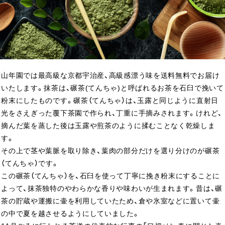
山年園では最高級な京都宇治産、高級感漂う味を送料無料でお届け
いたします。抹茶は、碾茶(てんちゃ)と呼ばれるお茶を石臼で挽いて
粉末にしたものです。碾茶（てんちゃ）は、玉露と同じように直射日
光をさえぎった覆下茶園で作られ、丁重に手摘みされます。けれど、
摘んだ葉を蒸した後は玉露や煎茶のように揉むことなく乾燥しま
す。
その上で茎や葉脈を取り除き、葉肉の部分だけを選り分けのが碾茶
（てんちゃ）です。
この碾茶（てんちゃ）を、石臼を使って丁寧に挽き粉末にすることに
よって、抹茶独特のやわらかな香りや味わいが生まれます。昔は、碾
茶の貯蔵や運搬に壷を利用していたため、倉や氷室などに置いて壷
の中で夏を越させるようにしていました。