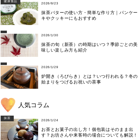
健康食品
2026/6/23
抹茶バターの使い方・簡単な作り方｜パンケー
キやクッキーにもおすすめ
2026/1/30
抹茶の旬（新茶）の時期はいつ？季節ごとの美
味しい楽しみ方も紹介
2026/1/29
炉開き（ろびらき）とは？いつ行われる？冬の
始まりをつげるお祝いの茶事
人気コラム
抹茶
2026/1/24
お茶とお菓子の出し方！個包装はそのまま出
す？お坊さんや来客時の場合についても解説！