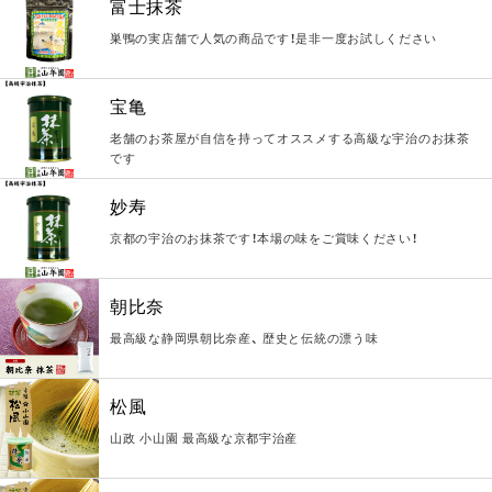
富士抹茶
巣鴨の実店舗で人気の商品です！是非一度お試しください
宝亀
老舗のお茶屋が自信を持ってオススメする高級な宇治のお抹茶
です
妙寿
京都の宇治のお抹茶です！本場の味をご賞味ください！
朝比奈
最高級な静岡県朝比奈産、 歴史と伝統の漂う味
松風
山政 小山園 最高級な京都宇治産