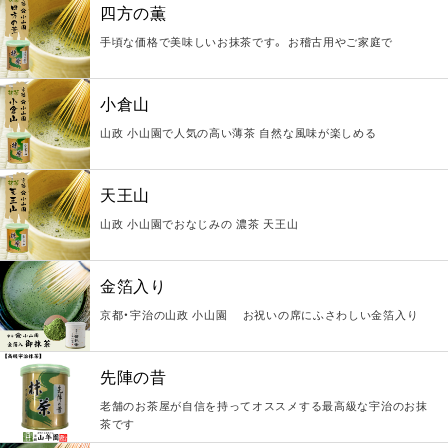
四方の薫
手頃な価格で美味しいお抹茶です。 お稽古用やご家庭で
小倉山
山政 小山園で人気の高い薄茶 自然な風味が楽しめる
天王山
山政 小山園でおなじみの 濃茶 天王山
金箔入り
京都・宇治の山政 小山園 お祝いの席にふさわしい金箔入り
先陣の昔
老舗のお茶屋が自信を持ってオススメする最高級な宇治のお抹
茶です