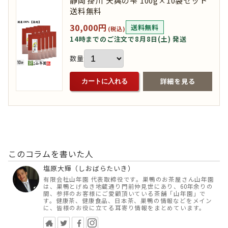
静岡 掛川 天與の雫 100g×10袋セット
送料無料
30,000円
送料無料
(税込)
14時までのご注文で8月8日(土) 発送
数量
詳細を見る
カートに入れる
このコラムを書いた人
塩原大輝（しおばらたいき）
有限会社山年園 代表取締役です。巣鴨のお茶屋さん山年園
は、巣鴨とげぬき地蔵通り門前仲見世にあり、60年余りの
間、参拝のお客様にご愛顧頂いている茶舗「山年園」で
す。健康茶、健康食品、日本茶、巣鴨の情報などをメイン
に、皆様のお役に立てる耳寄り情報をまとめています。