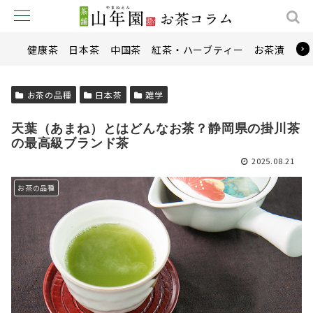
健康茶
日本茶
中国茶
紅茶・ハーブティー
お茶漬け
お茶の品種
日本茶
雑学
天葉（あまね）とはどんなお茶？静岡県の掛川茶
の最高級ブランド茶
2025.08.21
お茶の品種