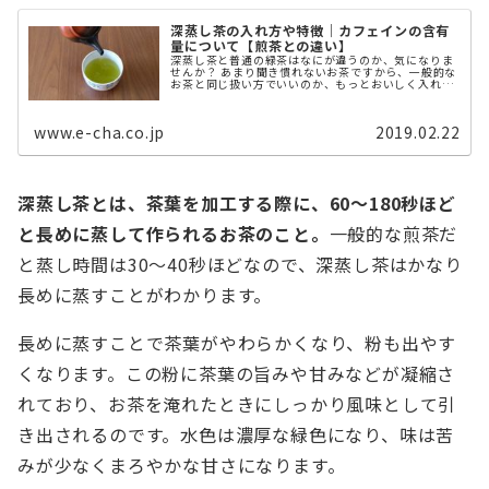
深蒸し茶の入れ方や特徴｜カフェインの含有
量について【煎茶との違い】
深蒸し茶と普通の緑茶はなにが違うのか、気になりま
せんか？ あまり聞き慣れないお茶ですから、一般的な
お茶と同じ扱い方でいいのか、もっとおいしく入れる
方法はないのかなど、分からないことだらけですよ
ね。 本記事では、深蒸し茶について分 ...
www.e-cha.co.jp
2019.02.22
深蒸し茶とは、茶葉を加工する際に、60～180秒ほど
と長めに蒸して作られるお茶のこと。
一般的な煎茶だ
と蒸し時間は30～40秒ほどなので、深蒸し茶はかなり
長めに蒸すことがわかります。
長めに蒸すことで茶葉がやわらかくなり、粉も出やす
くなります。この粉に茶葉の旨みや甘みなどが凝縮さ
れており、お茶を淹れたときにしっかり風味として引
き出されるのです。水色は濃厚な緑色になり、味は苦
みが少なくまろやかな甘さになります。