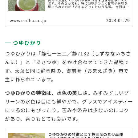
ます。そのなかでも、特に渋味が少なく甘味や旨味を
感じられるのが「さえみどり」という品種。 今回は、
さえみどりの味の特徴や、他の品種との違いなどを解
説します。 お茶の品種「さえみどり」と ...
www.e-cha.co.jp
2024.01.29
つゆひかり
つゆひかりは「静七一三二／静7132（しずなないちさ
んに）」と「あさつゆ」をかけ合わせてできた品種で
す。天葉と同じ静岡県の、御前崎（おまえざき）市で
主に作られています。
つゆひかりの特徴は、水色の美しさ。
みずみずしいグ
リーンの水色は目にも鮮やかで、グラスでアイスティー
にするのにもぴったり。苦みや渋みは少ないのにコク
があり、香りもとても良いです。
つゆひかりの特徴とは？静岡産の希少品種