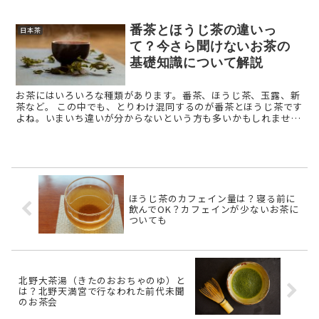
番茶とほうじ茶の違いっ
日本茶
て？今さら聞けないお茶の
基礎知識について解説
お茶にはいろいろな種類があります。番茶、ほうじ茶、玉露、新
茶など。 この中でも、とりわけ混同するのが番茶とほうじ茶です
よね。いまいち違いが分からないという方も多いかもしれませ
ん。 今回は、この番茶とほうじ茶の違いを中心に、それぞ ...
ほうじ茶のカフェイン量は？寝る前に
飲んでOK？カフェインが少ないお茶に
ついても
北野大茶湯（きたのおおちゃのゆ）と
は？北野天満宮で行なわれた前代未聞
のお茶会