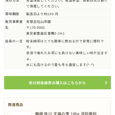
保存方法
常温保管してください。高温多湿、直射日光は避け
て保管してください。
賞味期限
製造日より約10ヶ月
販売事業者
有限会社山年園
名
〒170-0002
東京都豊島区巣鴨3-34-1
店長の一言
粉末緑茶はとても簡単に飲めるので非常に便利で
す。
急須で淹れたお茶にも負けない美味しい味が出ます
よ。
水にも溶けるので夏も冬も重宝します(^-^)
掛川粉末緑茶の購入はこちらから
関連商品
静岡 掛川 天與の雫 100g 送料無料