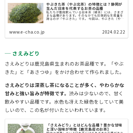
やぶきた茶（やぶ北茶）の特徴とは？静岡が
生んだ日本を代表するお茶の品種
私たちが普段飲んでいる日本茶（緑茶）には、さまざ
まな品種があります。そのなかでも圧倒的な生産量を
誇るのが「やぶきた」です。 今回は、やぶきた（やぶ
北茶）の特徴や歴史についてご紹介します。 やぶきた
茶（やぶ北茶）とは、どのような品種？ ...
www.e-cha.co.jp
2024.02.22
さえみどり
さえみどりは鹿児島県生まれのお茶品種です。「やぶ
きた」と「あさつゆ」をかけ合わせて作られました。
さえみどりは深蒸し茶になることが多く、やわらかな
甘みと強い旨みが特徴です。
渋みは少ないので、甘く
飲みやすい品種です。水色も冴えた緑色をしていて美
しいので、この名が付いたといわれています。
「さえみどり」とはどんな品種？豊かな甘味
と深い旨味が特徴【鹿児島産のお茶】
国内で流通している日本茶にはさまざまな品種があり