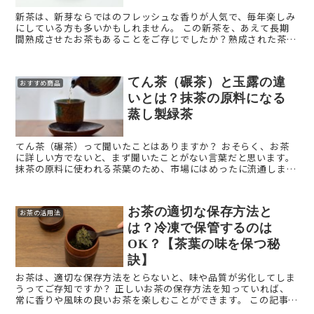
新茶は、新芽ならではのフレッシュな香りが人気で、毎年楽しみ
にしている方も多いかもしれません。 この新茶を、あえて長期
間熟成させたお茶もあることをご存じでしたか？熟成された茶葉
には、新茶とはまったく異なった美味しさがあります。このお茶
を ...
てん茶（碾茶）と玉露の違
おすすめ商品
いとは？抹茶の原料になる
蒸し製緑茶
てん茶（碾茶）って聞いたことはありますか？ おそらく、お茶
に詳しい方でないと、まず聞いたことがない言葉だと思います。
抹茶の原料に使われる茶葉のため、市場にはめったに流通しませ
ん。 今回は、希少価値の高いてん茶（碾茶）につ ...
お茶の適切な保存方法と
お茶の活用法
は？冷凍で保管するのは
OK？【茶葉の味を保つ秘
訣】
お茶は、適切な保存方法をとらないと、味や品質が劣化してしま
うってご存知ですか？ 正しいお茶の保存方法を知っていれば、
常に香りや風味の良いお茶を楽しむことができます。 この記事で
は、正しいお茶の保存方法についてご紹介します。（ここ ...