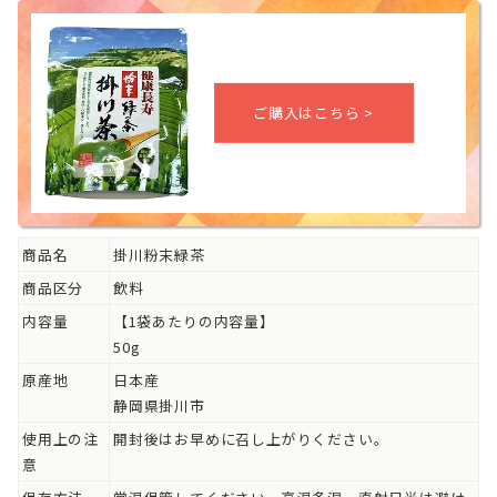
商品名
掛川粉末緑茶
商品区分
飲料
内容量
【1袋あたりの内容量】
50g
原産地
日本産
静岡県掛川市
使用上の注
開封後はお早めに召し上がりください。
意