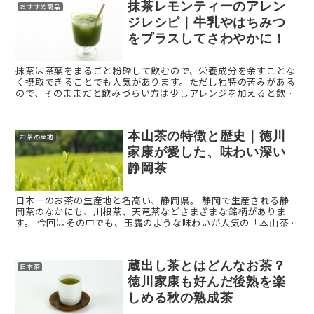
抹茶レモンティーのアレン
おすすめ商品
ジレシピ｜牛乳やはちみつ
をプラスしてさわやかに！
抹茶は茶葉をまるごと粉砕して飲むので、栄養成分を余すことな
く摂取できることでも人気があります。ただし独特の苦みがある
ので、そのままだと飲みづらい方は少しアレンジを加えると飲み
やすくなることも。 そこで、意外な組み合わせかもしれませんが
...
本山茶の特徴と歴史｜徳川
お茶の産地
家康が愛した、味わい深い
静岡茶
日本一のお茶の生産地と名高い、静岡県。 静岡で生産される静
岡茶のなかにも、川根茶、天竜茶などさまざまな銘柄がありま
す。 今回はその中でも、玉露のような味わいが人気の「本山茶
（ほんやまちゃ）」をご紹介します。 本山茶とは？ ...
蔵出し茶とはどんなお茶？
日本茶
徳川家康も好んだ後熟を楽
しめる秋の熟成茶