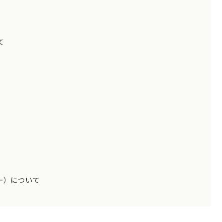
て
ー）について