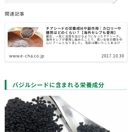
関連記事
チアシードの栄養成分や副作用｜カロリーや
糖質はどのくらい？【海外セレブも愛用】
最近、一気に注目を浴びるようになったチアシード。
海外セレブが愛用し始めたことで、若い女性の間を中
心にブームとなりました。 名前は聞いたことあるけ
ど、まだ一度も食べたことがない……。 そんな方も多
いのではないでしょうか。今 ...
www.e-cha.co.jp
2017.10.30
バジルシードに含まれる栄養成分