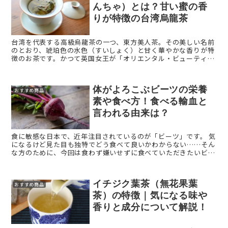
んちゃ）とは？甘い蜜の香
りが特徴の台湾烏龍茶
台湾を代表する高級烏龍茶の一つ、東方美人茶。その美しい名前
のとおり、琥珀色の水色（すいしょく）と甘く華やかな香りが特
徴のお茶です。かつて英国女王が「オリエンタル・ビューティ
ー」と称賛したことが名前の由来ともいわれ、世界中の茶愛好家
を魅了し続 ...
体がよろこぶビーツの栄養
おすすめ商品
素や食べ方！食べる輸血と
言われる由来は？
食に敏感な日本で、近年注目されているのが「ビーツ」です。 気
になるけど見た目も独特でどう食べて良いかわからない……そん
な方のために、今回は食わず嫌いせずに食べていただきたいビー
ツの世界をご紹介します。 ビーツとは？ ビーツ ...
イチジク葉茶（無花果葉
おすすめ商品
茶）の特徴｜気になる味や
香りと成分について解説！