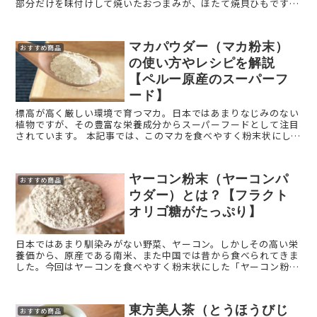
部分だけを味付けして焼いたおつまみが、ほたて焼貝ひもです。
今回は「ほたて焼貝ひも」をご紹介します。 ほたて焼貝ひも ...
マカパウダー（マカ粉末）
おすすめ商品
の使い方やレシピを解説
【ペルー原産のスーパーフ
ード】
標高が高く厳しい環境で育つマカ。日本ではあまりなじみのない
植物ですが、その豊富な栄養成分からスーパーフードとして注目
されています。 本記事では、このマカを食べやすく粉末状にした
「マカパウダー（マカ粉末）」について解説します。 マカパ ...
ヤーコン粉末（ヤーコンパ
おすすめ商品
ウダー）とは？【フラクト
オリゴ糖がたっぷり】
日本ではあまり馴染みがない野菜、ヤーコン。しかしその高い栄
養価から、原産である南米、また中国では昔から食べられてきま
した。今回はヤーコンを食べやすく粉末状にした「ヤーコン粉末
（ヤーコンパウダー）」を紹介します。 ヤーコン粉末（ヤーコン
パウ ...
東方美人茶（とうほうびじ
おすすめ商品