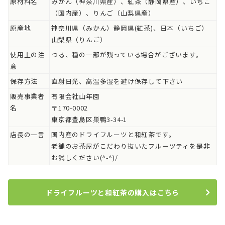
原材料名
みかん（神奈川県産）、紅茶（静岡県産）、いちご
（国内産）、りんご（山梨県産）
原産地
神奈川県（みかん）静岡県(紅茶)、日本（いちご）
山梨県（りんご）
使用上の注
つる、種の一部が残っている場合がございます。
意
保存方法
直射日光、高温多湿を避け保存して下さい
販売事業者
有限会社山年園
名
〒170-0002
東京都豊島区巣鴨3-34-1
店長の一言
国内産のドライフルーツと和紅茶です。
老舗のお茶屋がこだわり抜いたフルーツティを是非
お試しください(^-^)/
ドライフルーツと和紅茶の購入はこちら