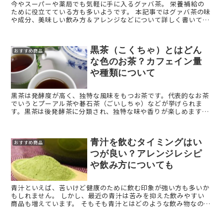
今やスーパーや薬局でも気軽に手に入るグァバ茶。 栄養補給の
ために役立てている方も多いようです。 本記事ではグァバ茶の味
や成分、美味しい飲み方＆アレンジなどについて詳しく書いてい
きます！ 買おうか迷っている方は、この記事を参 ...
黒茶（こくちゃ）とはどん
おすすめ商品
な色のお茶？カフェイン量
や種類について
黒茶は発酵度が高く、独特な風味をもつお茶です。代表的なお茶
でいうとプーアル茶や碁石茶（ごいしちゃ）などが挙げられま
す。黒茶は後発酵茶に分類され、独特な味や香りが楽しめます。
黒茶（こくちゃ）とは？ 「黒茶」とは、中国茶の種類の1 ...
青汁を飲むタイミングはい
おすすめ商品
つが良い？アレンジレシピ
や飲み方についても
青汁といえば、苦いけど健康のために飲む印象が強い方も多いか
もしれません。 しかし、最近の青汁は苦みを抑えた飲みやすい
商品も増えています。 そもそも青汁とはどのような飲み物なので
しょうか？今回は、青汁の特徴や味、アレンジレシピなど ...