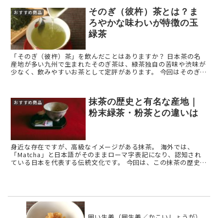
そのぎ（彼杵）茶とは？ま
おすすめ商品
ろやかな味わいが特徴の玉
緑茶
「そのぎ（彼杵）茶」を飲んだことはありますか？ 日本茶の名
産地が多い九州で生まれたそのぎ茶は、緑茶独自の苦味や渋味が
少なく、飲みやすいお茶として定評があります。 今回はそのぎ茶
の人気の秘密をご紹介します。 そのぎ（彼杵）茶とは ...
抹茶の歴史と有名な産地｜
おすすめ商品
粉末緑茶・粉茶との違いは
身近な存在ですが、高級なイメージがある抹茶。 海外では、
「Matcha」と日本語がそのままローマ字表記になり、認知され
ている日本を代表する伝統文化です。 今回は、この抹茶の歴史や
種類、成分などについて、詳しく解説いたします。 ...
囲い生姜（囲生姜／かこいしょうが）