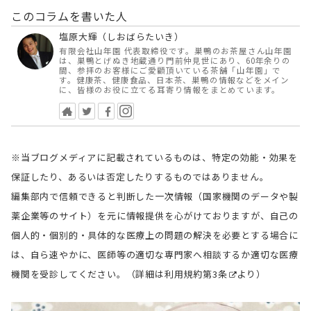
このコラムを書いた人
塩原大輝（しおばらたいき）
有限会社山年園 代表取締役です。巣鴨のお茶屋さん山年園
は、巣鴨とげぬき地蔵通り門前仲見世にあり、60年余りの
間、参拝のお客様にご愛顧頂いている茶舗「山年園」で
す。健康茶、健康食品、日本茶、巣鴨の情報などをメイン
に、皆様のお役に立てる耳寄り情報をまとめています。
※当ブログメディアに記載されているものは、特定の効能・効果を
保証したり、あるいは否定したりするものではありません。
編集部内で信頼できると判断した一次情報（国家機関のデータや製
薬企業等のサイト）を元に情報提供を心がけておりますが、自己の
個人的・個別的・具体的な医療上の問題の解決を必要とする場合に
は、自ら速やかに、医師等の適切な専門家へ相談するか適切な医療
機関を受診してください。（詳細は
利用規約第3条
より）