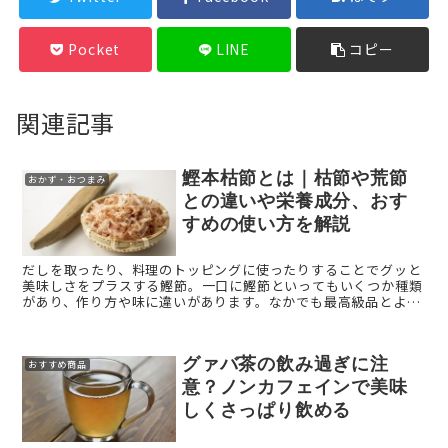
Pocket
LINE
コピー
関連記事
鰹本枯節とは｜枯節や荒節
おかず・おつまみ
との違いや栄養成分、おす
すめの使い方を解説
だしを取ったり、料理のトッピングに使ったりすることでグッと
美味しさをプラスする鰹節。一口に鰹節といってもいくつか種類
があり、作り方や味に違いがあります。なかでも最高級品とよば
れている鰹節が、鰹本枯節（かつおほんかれぶし）です。 本記事
...
グァバ茶の飲み過ぎに注
おすすめ商品
意？ノンカフェインで美味
しくさっぱり飲める