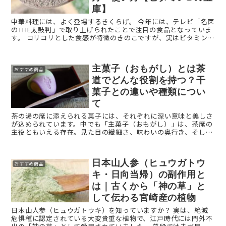
庫】
中華料理には、よく登場するきくらげ。 今年には、テレビ「名医
のTHE太鼓判」で取り上げられたことで注目の食品となっていま
す。 コリコリとした食感が特徴のきのこですが、実はビタミンD
や鉄分、カルシウムなど栄養満点の食べ物です。 ...
主菓子（おもがし）とは茶
おすすめ商品
道でどんな役割を持つ？干
菓子との違いや種類につい
て
茶の湯の席に添えられる菓子には、それぞれに深い意味と美しさ
が込められています。中でも「主菓子（おもがし）」は、茶席の
主役ともいえる存在。見た目の繊細さ、味わいの奥行き、そして
季節を映し出す意匠。すべてが一体となり、客人の心をもてなし
ます。 ...
日本山人参（ヒュウガトウ
おすすめ商品
キ・日向当帰）の副作用と
は｜古くから「神の草」と
して伝わる宮崎産の植物
日本山人参（ヒュウガトウキ）を知っていますか？ 実は、絶滅
危惧種に認定されている大変貴重な植物で、江戸時代には門外不