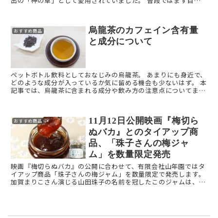
出の「神の草」として愛用されていました。 普段ではまず目に
することのないものですが、一部のお店ではお茶やサプリと ...
烏龍茶のカフェイン含有量
おすすめ商品
と成分について
ペットボトル飲料としておなじみの烏龍茶。 あまりにも身近で、
どのような成分が入っているか気に留める機会も少ないはず。 本
記事では、烏龍茶に含まれる成分や飲み方の注意点についてまと
めます。 烏龍茶（ウーロン茶）とは？ ...
11月12日公開映画『梅切ら
おすすめ商品
ぬバカ』とのタイアップ商
品、「珠子さんの梅ジャ
ム」を数量限定発売
映画『梅切らぬバカ』の公開に合わせて、有限会社山年園ではタ
イアップ商品「珠子さんの梅ジャム」を数量限定で発売します。
加賀まりこさん演じる山田珠子の名前を冠したこのジャムは、作
中でも重要なモチーフとなる“梅”（群馬県吾妻産）と砂糖だけ ...