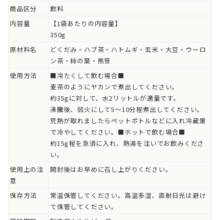
商品区分
飲料
内容量
【1袋あたりの内容量】
350g
原材料名
どくだみ・ハブ茶・ハトムギ・玄米・大豆・ウーロ
ン茶・柿の葉・熊笹
使用方法
■冷たくして飲む場合■
麦茶のようにヤカンで煮出してください。
約35gに対して、水2リットルが適量です。
沸騰後、弱火にして5～10分程煮出してください。
荒熱が取れましたらペットボトルなどに入れ冷蔵庫
で冷やしてください。■ホットで飲む場合■
約15g程を急須に入れ、熱湯を注いでお飲みくださ
い。
使用上の注
開封後はお早めに召し上がりください。
意
保存方法
常温保管してください。高温多湿、直射日光は避け
て保管してください。