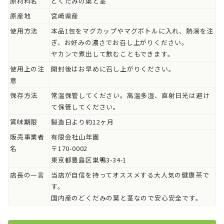
原材料名
どくだみの葉と茎
原産地
宮崎県産
使用方法
本品1包をマグカップやマグボトルに入れ、熱湯を注
ぎ、お好みの濃さでお召し上がりください。
ヤカンで煮出して飲むこともできます。
使用上の注
開封後はお早めに召し上がりください。
意
保存方法
常温保管してください。高温多湿、直射日光は避け
て保管してください。
賞味期限
製造日より約12ヶ月
販売事業者
有限会社山年園
名
〒170-0002
東京都豊島区巣鴨3-34-1
店長の一言
当店が自信を持ってオススメする大人気の健康茶で
す。
国内産のどくだみの葉と茎なので安心安全です。