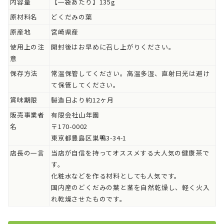
内容量
【一袋あたり】135g
原材料名
どくだみの葉
原産地
宮崎県産
使用上の注
開封後はお早めに召し上がりください。
意
保存方法
常温保管してください。高温多湿、直射日光は避け
て保管してください。
賞味期限
製造日より約12ヶ月
販売事業者
有限会社山年園
名
〒170-0002
東京都豊島区巣鴨3-34-1
店長の一言
当店が自信を持ってオススメする大人気の健康茶で
す。
化粧水などを作る材料としても人気です。
国内産のどくだみの葉と茎を自然乾燥し、軽く火入
れ乾燥させたものです。