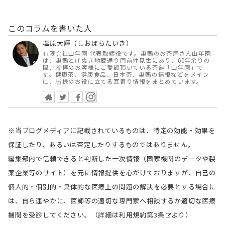
このコラムを書いた人
塩原大輝（しおばらたいき）
有限会社山年園 代表取締役です。巣鴨のお茶屋さん山年園
は、巣鴨とげぬき地蔵通り門前仲見世にあり、60年余りの
間、参拝のお客様にご愛顧頂いている茶舗「山年園」で
す。健康茶、健康食品、日本茶、巣鴨の情報などをメイン
に、皆様のお役に立てる耳寄り情報をまとめています。
※当ブログメディアに記載されているものは、特定の効能・効果を
保証したり、あるいは否定したりするものではありません。
編集部内で信頼できると判断した一次情報（国家機関のデータや製
薬企業等のサイト）を元に情報提供を心がけておりますが、自己の
個人的・個別的・具体的な医療上の問題の解決を必要とする場合に
は、自ら速やかに、医師等の適切な専門家へ相談するか適切な医療
機関を受診してください。（詳細は
利用規約第3条
より）