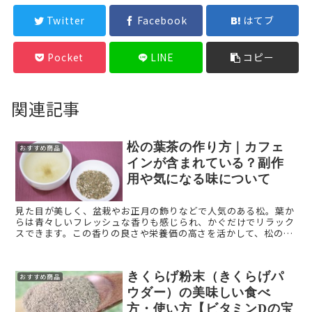
Twitter
Facebook
はてブ
Pocket
LINE
コピー
関連記事
松の葉茶の作り方｜カフェ
おすすめ商品
インが含まれている？副作
用や気になる味について
見た目が美しく、盆栽やお正月の飾りなどで人気のある松。葉か
らは青々しいフレッシュな香りも感じられ、かぐだけでリラック
スできます。この香りの良さや栄養価の高さを活かして、松の葉
を煎じたお茶もあるのです。 本記事では「松の葉茶」をご紹介し
...
きくらげ粉末（きくらげパ
おすすめ商品
ウダー）の美味しい食べ
方・使い方【ビタミンDの宝