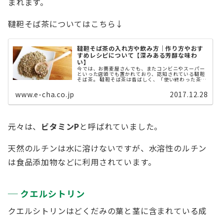
まれます。
韃靼そば茶についてはこちら↓
韃靼そば茶の入れ方や飲み方｜作り方やおす
すめレシピについて【深みある芳醇な味わ
い】
今では、お蕎麦屋さんでも、またコンビニやスーパー
といった店頭でも置かれており、認知されている韃靼
そば茶。 韃靼そば茶は香ばしく、「使い終わった茶殻
を捨てるのがもったいない」と思ってしまうもの。 そ
こで、本記事では、韃靼そば茶の魅 ...
www.e-cha.co.jp
2017.12.28
元々は、
ビタミンP
と呼ばれていました。
天然のルチンは水に溶けないですが、水溶性のルチン
は食品添加物などに利用されています。
クエルシトリン
クエルシトリンはどくだみの葉と茎に含まれている成