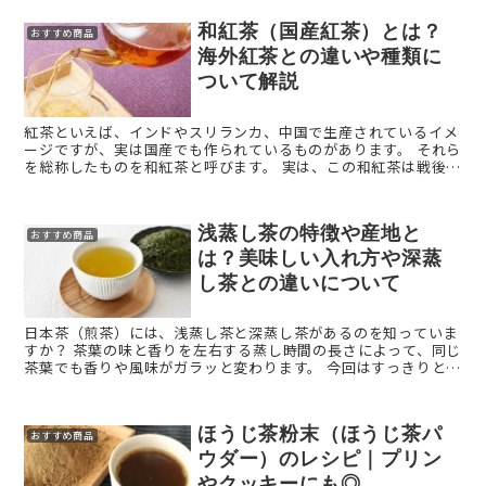
和紅茶（国産紅茶）とは？
おすすめ商品
海外紅茶との違いや種類に
ついて解説
紅茶といえば、インドやスリランカ、中国で生産されているイメ
ージですが、実は国産でも作られているものがあります。 それら
を総称したものを和紅茶と呼びます。 実は、この和紅茶は戦後す
ぐから生産されており、長い歴史を持った紅茶。 ...
浅蒸し茶の特徴や産地と
おすすめ商品
は？美味しい入れ方や深蒸
し茶との違いについて
日本茶（煎茶）には、浅蒸し茶と深蒸し茶があるのを知っていま
すか？ 茶葉の味と香りを左右する蒸し時間の長さによって、同じ
茶葉でも香りや風味がガラッと変わります。 今回はすっきりとし
た渋みと清涼感が魅力の浅蒸し茶をご紹介します。 ...
ほうじ茶粉末（ほうじ茶パ
おすすめ商品
ウダー）のレシピ｜プリン
やクッキーにも◎