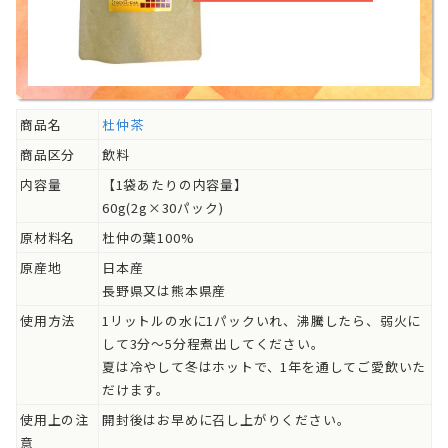
商品名
杜仲茶
商品区分
飲料
内容量
【1袋あたりの内容量】
60g(2g×30パック)
原材料名
杜仲の葉100%
原産地
日本産
長野県又は熊本県産
使用方法
1リットルの水に1パックいれ、沸騰したら、弱火に
して3分～5分程煮出してください。
夏は冷やして冬はホットで、1年を通してご愛飲いた
だけます。
使用上の注
開封後はお早めに召し上がりください。
意