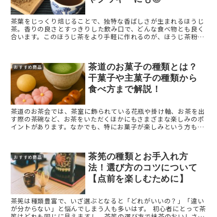
茶葉をじっくり焙じることで、独特な香ばしさが生まれるほうじ
茶。香りの良さとすっきりした飲み口で、どんな食べ物とも良く
合います。このほうじ茶をより手軽に作れるのが、ほうじ茶粉末
です。 本記事では「ほうじ茶粉末（ほうじ茶パウダー）」を解説
...
茶道のお菓子の種類とは？
おすすめ商品
干菓子や主菓子の種類から
食べ方まで解説！
茶道のお茶会では、茶室に飾られている花瓶や掛け軸、お茶を出
す際の茶碗など、お茶をいただくほかにもさまざまな楽しみのポ
イントがあります。なかでも、特にお菓子が楽しみという方も多
いのではないでしょうか。 茶道でお茶とともに出されるお菓子
に ...
茶筅の種類とお手入れ方
おすすめ商品
法！選び方のコツについて
【点前を楽しむために】
茶筅は種類豊富で、いざ選ぶとなると「どれがいいの？」「違い
が分からない」と悩んでしまう人も多いはず。 初心者にとって茶
筅はどれも同じに見えますし、茶筅の選び方で抹茶のおいしさが