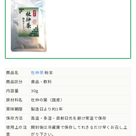
商品名
杜仲茶
粉末
商品区分
食品・飲料
内容量
30g
原材料名
杜仲の葉（国産）
賞味期限
製造日より約1年
保存方法
高温・多湿・直射日光を避け常温で保存
使用上の注
開封後は冷蔵庫で保存してれきるだけ早くお召し上
意
がり下さい。