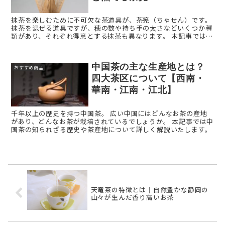
抹茶を楽しむために不可欠な茶道具が、茶筅（ちゃせん）です。
抹茶を混ぜる道具ですが、穂の数や持ち手の太さなどいくつか種
類があり、それぞれ得意とする抹茶も異なります。 本記事では、
茶筅の種類の1つ、「百本立て（100本立て）」を解説します ...
中国茶の主な生産地とは？
おすすめ商品
四大茶区について【西南・
華南・江南・江北】
千年以上の歴史を持つ中国茶。 広い中国にはどんなお茶の産地
があり、どんなお茶が栽培されているでしょうか。 本記事では中
国茶の知られざる歴史や茶産地について詳しく解説いたします。
天竜茶の特徴とは｜自然豊かな静岡の
山々が生んだ香り高いお茶