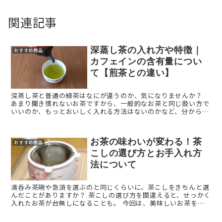
関連記事
深蒸し茶の入れ方や特徴｜
おすすめ商品
カフェインの含有量につい
て【煎茶との違い】
深蒸し茶と普通の緑茶はなにが違うのか、気になりませんか？
あまり聞き慣れないお茶ですから、一般的なお茶と同じ扱い方で
いいのか、もっとおいしく入れる方法はないのかなど、分からな
いことだらけですよね。 本記事では、深蒸し茶について分 ...
お茶の味わいが変わる！茶
おすすめ商品
こしの選び方とお手入れ方
法について
湯呑み茶碗や急須を選ぶのと同じくらいに、茶こしをきちんと選
んだことがありますか？ 茶こしの選び方を間違えると、せっかく
入れたお茶が台無しになることも。 今回は、美味しいお茶をよ
り楽しむための、茶こしの選び方についてご紹介します。 ...