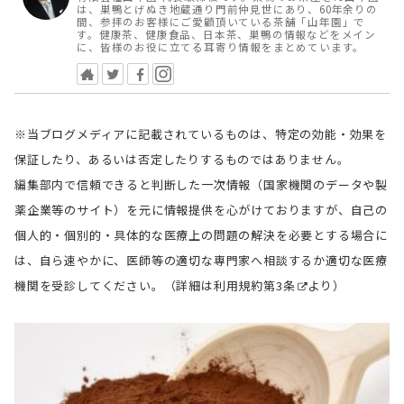
は、巣鴨とげぬき地蔵通り門前仲見世にあり、60年余りの
間、参拝のお客様にご愛顧頂いている茶舗「山年園」で
す。健康茶、健康食品、日本茶、巣鴨の情報などをメイン
に、皆様のお役に立てる耳寄り情報をまとめています。
※当ブログメディアに記載されているものは、特定の効能・効果を
保証したり、あるいは否定したりするものではありません。
編集部内で信頼できると判断した一次情報（国家機関のデータや製
薬企業等のサイト）を元に情報提供を心がけておりますが、自己の
個人的・個別的・具体的な医療上の問題の解決を必要とする場合に
は、自ら速やかに、医師等の適切な専門家へ相談するか適切な医療
機関を受診してください。（詳細は
利用規約第3条
より）