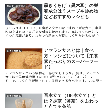
黒きくらげ（黒木耳）の栄
おかず・おつまみ
養成分は？スープや炒め物
などおすすめレシピも
きくらげはコリコリした食感とクセのない味わいが魅力で、中華
料理をはじめさまざまな料理に使われます。実はきくらげにもい
くつか種類があり、なかでも私たちが特によく見かけるのが「黒
きくらげ」です。 本記事では「黒きくらげ（黒木耳）」を解説し
...
アマランサスとは｜食べ
おすすめ商品
方・レシピについて【栄養
素たっぷりのスーパーフー
ド】
アマランサスという植物をご存じでしょうか。 実は、アマラン
サスは世界保健機構（WHO）が注目している「スーパーフー
ド」で、古くから栽培されている歴史ある食べ物です。 この記事
では、アマランサスの歴史、特徴や含まれている成分、さら ...
百本立て（100本立て）と
おすすめ商品
は？抹茶（薄茶）をふわっ
と点てる茶筅