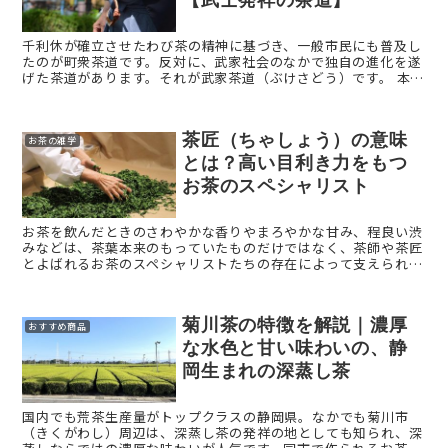
【武士発祥の茶道】
千利休が確立させたわび茶の精神に基づき、一般市民にも普及し
たのが町衆茶道です。反対に、武家社会のなかで独自の進化を遂
げた茶道があります。それが武家茶道（ぶけさどう）です。 本記
事では「武家茶道（ぶけさどう）」を解説します。 武家茶道 ...
茶匠（ちゃしょう）の意味
お茶の雑学
とは？高い目利き力をもつ
お茶のスペシャリスト
お茶を飲んだときのさわやかな香りやまろやかな甘み、程良い渋
みなどは、茶葉本来のもっていたものだけではなく、茶師や茶匠
とよばれるお茶のスペシャリストたちの存在によって支えられて
います。 本記事では、私たちが美味しいお茶を飲むのに欠かせな
...
菊川茶の特徴を解説｜濃厚
おすすめ商品
な水色と甘い味わいの、静
岡生まれの深蒸し茶
国内でも荒茶生産量がトップクラスの静岡県。なかでも菊川市
（きくがわし）周辺は、深蒸し茶の発祥の地としても知られ、深