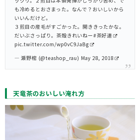
ックリ。２煎目は本領発揮かしっかり苦め、で
も冷めるとおさまった。なんで？おいしいから
いいんだけど。
３煎目の産毛がすごかった。開ききったかな。
だいぶさっぱり。茶殻きれいねー
#茶好連
pic.twitter.com/wp0vC9JaBg
— 瀬野樒 (@teashop_rau)
May 28, 2018
天竜茶のおいしい淹れ方