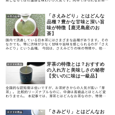
蒸しならではの濃厚な味わいが人気です。同市で作られるお茶
は、菊川茶として流通しています。 今回は「菊川茶（きくがわち
ゃ） ...
「さえみどり」とはどんな
お茶の品種
品種？豊かな甘味と深い旨
味が特徴【鹿児島産のお
茶】
国内で流通している日本茶にはさまざまな品種があります。その
なかでも、特に渋味が少なく甘味や旨味を感じられるのが「さえ
みどり」という品種。 今回は、さえみどりの味の特徴や、他の
品種との違いなどを解説します。 お茶の品種「さえみどり」と
...
芽茶の特徴とは？おすすめ
おすすめ商品
の入れ方と美味しさの秘密
【安いのに味は一級品】
全国的な認知度は低いですが、お茶好きからの人気が高い「芽
茶」。 比較的リーズナブルなのに、中身は高級品とほとんど変
わりません。 本記事では、芽茶とはどんなお茶なのか、特徴や
味わいについて詳しく紹介します。 芽茶とは？ ...
「さみどり」とはどんなお
おすすめ商品