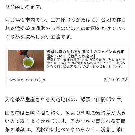
りが楽しめます。
同じ浜松市内でも、三方原（みかたはら）台地で作ら
れる浜松茶は通常のお茶の倍ほどの時間をかけてじっ
くり蒸す深蒸し茶が主流です。
深蒸し茶の入れ方や特徴｜カフェインの含有
量について【煎茶との違い】
深蒸し茶と普通の緑茶はなにが違うのか、気になりま
せんか？ あまり聞き慣れないお茶ですから、一般的な
お茶と同じ扱い方でいいのか、もっとおいしく入れる
方法はないのかなど、分からないことだらけですよ
ね。 本記事では、深蒸し茶について分 ...
www.e-cha.co.jp
2019.02.22
天竜茶が生産される天竜地区は、緑深い山間部です。
山の中は日照時間も短く、何より朝晩の気温差が大き
いので霧もよくかかります。そのなかで育まれる天竜
茶の茶葉は、浜松茶に比べてやわらかく、浅蒸し茶に