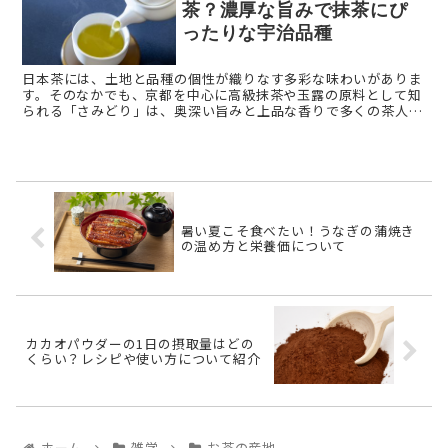
茶？濃厚な旨みで抹茶にぴ
ったりな宇治品種
日本茶には、土地と品種の個性が織りなす多彩な味わいがありま
す。そのなかでも、京都を中心に高級抹茶や玉露の原料として知
られる「さみどり」は、奥深い旨みと上品な香りで多くの茶人や
愛好家から高い評価を受けてきました。本記事では、「さみど
り」という ...
暑い夏こそ食べたい！うなぎの蒲焼き
の温め方と栄養価について
カカオパウダーの1日の摂取量はどの
くらい？レシピや使い方について紹介
ホーム
雑学
お茶の産地