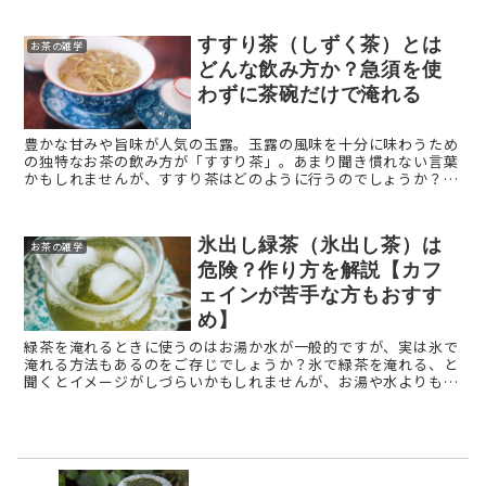
...
すすり茶（しずく茶）とは
お茶の雑学
どんな飲み方か？急須を使
わずに茶碗だけで淹れる
豊かな甘みや旨味が人気の玉露。玉露の風味を十分に味わうため
の独特なお茶の飲み方が「すすり茶」。あまり聞き慣れない言葉
かもしれませんが、すすり茶はどのように行うのでしょうか？
本記事では、すすり茶を解説します。 すすり茶とは？ ...
氷出し緑茶（氷出し茶）は
お茶の雑学
危険？作り方を解説【カフ
ェインが苦手な方もおすす
め】
緑茶を淹れるときに使うのはお湯か水が一般的ですが、実は氷で
淹れる方法もあるのをご存じでしょうか？氷で緑茶を淹れる、と
聞くとイメージがしづらいかもしれませんが、お湯や水よりもさ
らに強い甘みや旨みを引き出せる、スペシャルな淹れ方なので
す。 ...