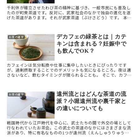
千利休が確立させたわび茶の精神に基づき、一般市民にも普及し
たのが町衆茶道です。反対に、武家社会のなかで独自の進化を遂
げた茶道があります。それが武家茶道（ぶけさどう）です。 本記
事では「武家茶道（ぶけさどう）」を解説します。 武家茶道 ...
デカフェの緑茶とは｜カテ
お茶の雑学
キンは含まれる？妊娠中で
も飲んでOK？
カフェインは気分転換や仕事に集中したいときにぴったりです
が、過剰摂取することでのデメリットも気になるところ。夜は適
さないなど、飲むタイミングが限られることも。 そこで、カフェ
インを摂りすぎないようにしながらお茶を楽しむ選択肢として、
デ ...
遠州流とはどんな茶道の流
お茶の雑学
派？小堀遠州流や裏千家と
の違いについても
戦国時代から江戸時代を中心に、武士たちの間で外交の場として
行なわれていたお茶会。この武士の茶道のなかにはさまざまな流
派があり、特に有名なものの1つが遠州流（えんしゅうりゅう）
です。 本記事では、「遠州流（えんしゅうりゅう）」を解説しま