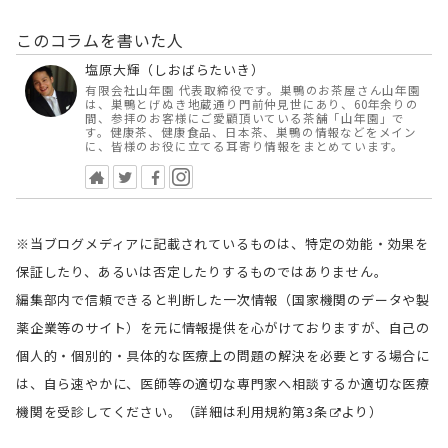
このコラムを書いた人
塩原大輝（しおばらたいき）
有限会社山年園 代表取締役です。巣鴨のお茶屋さん山年園
は、巣鴨とげぬき地蔵通り門前仲見世にあり、60年余りの
間、参拝のお客様にご愛顧頂いている茶舗「山年園」で
す。健康茶、健康食品、日本茶、巣鴨の情報などをメイン
に、皆様のお役に立てる耳寄り情報をまとめています。
※当ブログメディアに記載されているものは、特定の効能・効果を
保証したり、あるいは否定したりするものではありません。
編集部内で信頼できると判断した一次情報（国家機関のデータや製
薬企業等のサイト）を元に情報提供を心がけておりますが、自己の
個人的・個別的・具体的な医療上の問題の解決を必要とする場合に
は、自ら速やかに、医師等の適切な専門家へ相談するか適切な医療
機関を受診してください。（詳細は
利用規約第3条
より）