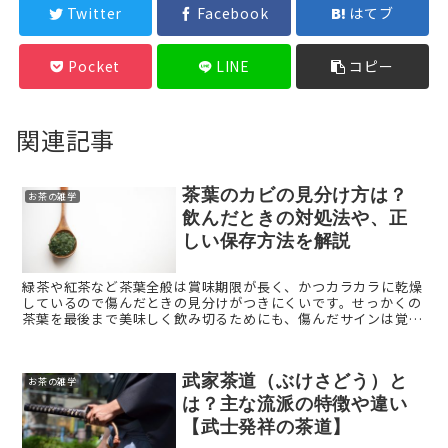
Twitter
Facebook
はてブ
Pocket
LINE
コピー
関連記事
茶葉のカビの見分け方は？
お茶の雑学
飲んだときの対処法や、正
しい保存方法を解説
緑茶や紅茶など茶葉全般は賞味期限が長く、かつカラカラに乾燥
しているので傷んだときの見分けがつきにくいです。せっかくの
茶葉を最後まで美味しく飲み切るためにも、傷んだサインは覚え
ておきたいもの。なかでもわかりやすいのがカビです。 本記事で
...
武家茶道（ぶけさどう）と
お茶の雑学
は？主な流派の特徴や違い
【武士発祥の茶道】