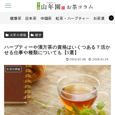
健康茶
日本茶
中国茶
紅茶・ハーブティー
お茶漬け
お茶の資格
雑学
ハーブティーや漢方茶の資格はいくつある？活か
せる仕事や種類についても【5選】
2024.02.08
2018.01.29
お茶の資格