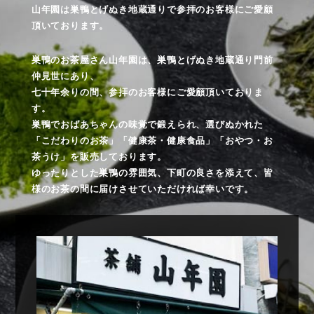
山年園は巣鴨とげぬき地蔵通りで参拝のお客様にご愛顧
頂いております。
巣鴨のお茶屋さん山年園は、巣鴨とげぬき地蔵通り門前
仲見世にあり、
七十年余りの間、参拝のお客様にご愛顧頂いておりま
す。
巣鴨でおばあちゃんの味覚で鍛えられ、選びぬかれた
「こだわりのお茶」「健康茶・健康食品」「おやつ・お
茶うけ」を販売しております。
ゆったりとした巣鴨の雰囲気、下町の良さを添えて、皆
様のお茶の間に届けさせていただければ幸いです。