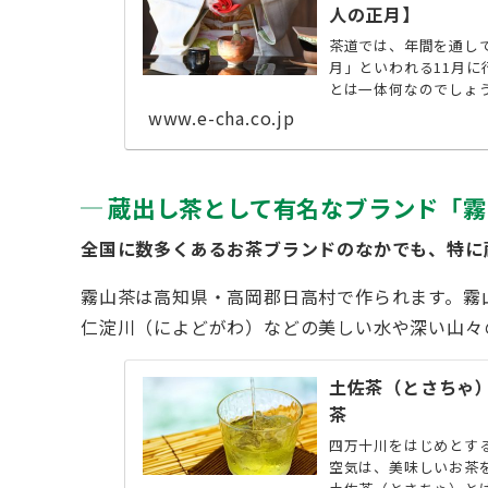
人の正月】
茶道では、年間を通し
月」といわれる11月
とは一体何なのでしょ
します。 ...
www.e-cha.co.jp
蔵出し茶として有名なブランド「霧
全国に数多くあるお茶ブランドのなかでも、特に
霧山茶は高知県・高岡郡日高村で作られます。霧
仁淀川（によどがわ）などの美しい水や深い山々
土佐茶（とさちゃ
茶
四万十川をはじめとす
空気は、美味しいお茶