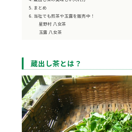
まとめ
当社でも煎茶や玉露を販売中！
星野村 八女茶
玉露 八女茶
蔵出し茶とは？