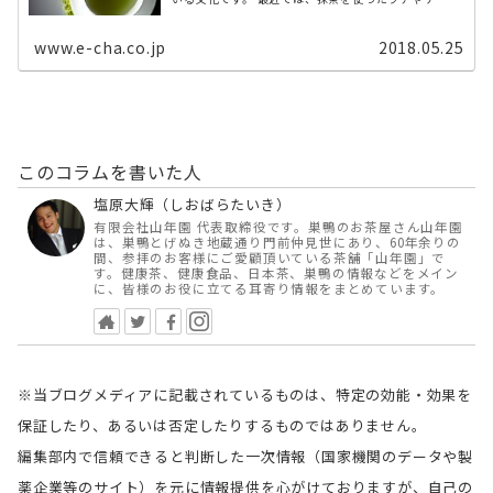
だけでなく、本格的な抹茶も飲めるカフェも増えつつ
あります。 今回は、お ...
www.e-cha.co.jp
2018.05.25
このコラムを書いた人
塩原大輝（しおばらたいき）
有限会社山年園 代表取締役です。巣鴨のお茶屋さん山年園
は、巣鴨とげぬき地蔵通り門前仲見世にあり、60年余りの
間、参拝のお客様にご愛顧頂いている茶舗「山年園」で
す。健康茶、健康食品、日本茶、巣鴨の情報などをメイン
に、皆様のお役に立てる耳寄り情報をまとめています。
※当ブログメディアに記載されているものは、特定の効能・効果を
保証したり、あるいは否定したりするものではありません。
編集部内で信頼できると判断した一次情報（国家機関のデータや製
薬企業等のサイト）を元に情報提供を心がけておりますが、自己の