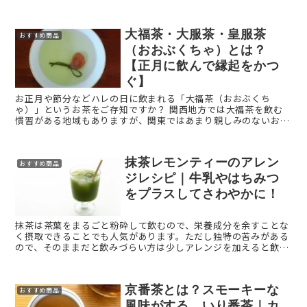
一種ですが、玉露や抹茶などに比べるとそこまで知名度は高くあ
り ...
大福茶・大服茶・皇服茶
おすすめ商品
（おおぶくちゃ）とは？
【正月に飲んで縁起をかつ
ぐ】
お正月や節分などハレの日に飲まれる「大福茶（おおぶくち
ゃ）」というお茶をご存知ですか？ 関西地方では大福茶を飲む
慣習がある地域もありますが、関東ではあまり親しみのないお茶
かもしれません。 地方によって、お茶の味や内容も変わる面白
...
抹茶レモンティーのアレン
おすすめ商品
ジレシピ｜牛乳やはちみつ
をプラスしてさわやかに！
抹茶は茶葉をまるごと粉砕して飲むので、栄養成分を余すことな
く摂取できることでも人気があります。ただし独特の苦みがある
ので、そのままだと飲みづらい方は少しアレンジを加えると飲み
やすくなることも。 そこで、意外な組み合わせかもしれませんが
...
京番茶とは？スモーキーな
おすすめ商品
風味がする、いり番茶｜カ