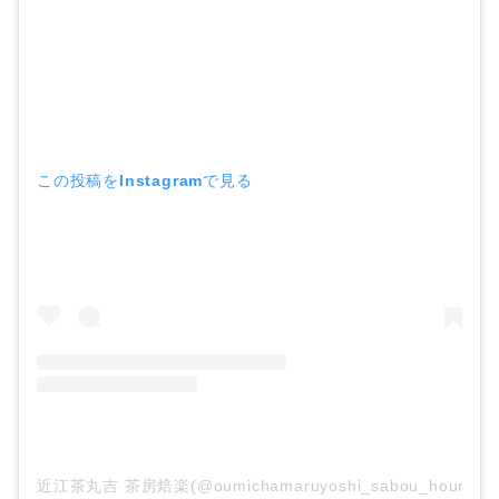
この投稿をInstagramで見る
近江茶丸吉 茶房焙楽(@oumichamaruyoshi_sabou_hour