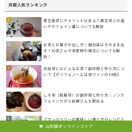
月間人気ランキング
黒豆麦茶にデメリットはある？黒豆茶との違
いやカフェイン量についても解説
お茶とお菓子の出し方！個包装はそのまま出
す？お坊さんや来客時の場合についても解
説！
月桃茶とはどんなお茶？副作用と作り方につ
いて【ポリフェノールは赤ワインの34倍】
しそ茶（紫蘇茶）の副作用と作り方｜ノンカ
フェインだから妊婦さんも飲める
ブラックベリーの美味しい食べ方やレシピと
は？体にうれしい栄養がたっぷり！
山年園オンラインストア