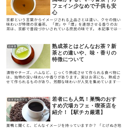
フェイン少なめで子供も安
心
京都という言葉からイメージされる上品さとは違い、クセの強い
味わいが特徴の京番茶。 「炭」や「煙」を連想させる香りのお
茶は、京都で普段づかいされている庶民の味です。 本記事では、
知っているようで知らない京番茶の概要や味わい、美味し ...
熟成茶とはどんなお茶？新
日本茶
茶との違いや、味・香りの
特徴について
漬物やチーズ、ハムなど、じっくり熟成させて作られる食べ物に
は、独特の深い味わいや香りがあります。実はお茶にも、熟成さ
せて作られるものがあり、芳醇な味わいが人気を集めています。
今回は、お茶好きの方にぜひ飲んでいただきたい、「熟成茶」を
...
若者にも人気！巣鴨のおす
おすすめカフェ
すめ穴場カフェ・喫茶店を
紹介！【駅チカ厳選】
巣鴨と聞くと、どんなイメージを持っていますか？ 「とげぬき地