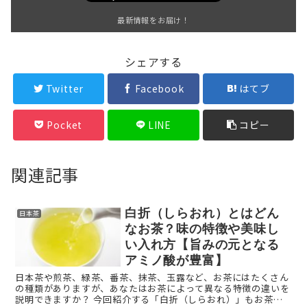
最新情報をお届け！
シェアする
Twitter
Facebook
はてブ
Pocket
LINE
コピー
関連記事
白折（しらおれ）とはどん
日本茶
なお茶？味の特徴や美味し
い入れ方【旨みの元となる
アミノ酸が豊富】
日本茶や煎茶、緑茶、番茶、抹茶、玉露など、お茶にはたくさん
の種類がありますが、あなたはお茶によって異なる特徴の違いを
説明できますか？ 今回紹介する「白折（しらおれ）」もお茶の