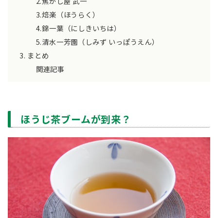
2.焦がし屋 武一
3.焙楽（ほうらく）
4.錦一葉（にしきいちは）
5.清水一芳園（しみず いっぽうえん）
まとめ
関連記事
ほうじ茶ブームが到来？