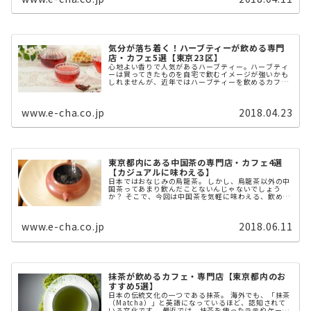
気分が落ち着く！ハーブティーが飲める専門
店・カフェ5選【東京23区】
心地よい香りで人気があるハーブティー。ハーブティ
ーは買ってきたものを自宅で飲むイメージが強いかも
しれませんが、近年ではハーブティーを飲めるカフェ
や専門店も都内に増えてきています。 今回は、東京23
区内でハーブティーを飲めるおすすめのお ...
www.e-cha.co.jp
2018.04.23
東京都内にある中国茶の専門店・カフェ4選
【カジュアルに味わえる】
日本ではおなじみの烏龍茶。 しかし、烏龍茶以外の中
国茶ってあまり飲んだことないんじゃないでしょう
か？ そこで、今回は中国茶を気軽に味わえる、飲める
専門店・カフェを4つご紹介。
www.e-cha.co.jp
2018.06.11
抹茶が飲めるカフェ・専門店【東京都内のお
すすめ5選】
日本の伝統文化の一つである抹茶。 海外でも、「抹茶
（Matcha）」と英語になっているほど、認知されて
いる文化です。 最近では、抹茶を使ったラテやケーキ