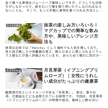
生で食べる果物はジューシーで美味しいですが、どうしても日持
ちがしなかったり、皮をむいて種を取り除いたりしなければなら
ないことも。 そこで、もっと手軽に果物を食べられる方法とし
て、スライスして乾燥させたフルーツチップスがあります。ただ
手 ...
抹茶の楽しみ方いろいろ！
おすすめ商品
マグカップでの簡単な飲み
方や、美味しいアレンジ方
法も
抹茶は近年では「Matcha」として海外でも人気を博しており、
見た目の美しさや栄養価の高さ、飲んだあとに感じられるリラッ
クス感などが高く評価されています。 あらためて魅力に気付かさ
れる抹茶ですが、作り方や専用の道具を揃えるなど難度の高 ...
月見草茶（イブニングプリ
おすすめ商品
ムローズ）｜女性にうれし
い成分がたっぷりの健康茶
観賞用の花というイメージがある「月見草」。 実は、薬やお
茶、化粧品などにも活用されている植物です。 今回は、月見草茶
（イブニングプリムローズ）の特徴や成分、美味しい飲み方につ
いて解説します。 月見草茶（イブニングプリムローズ） ...