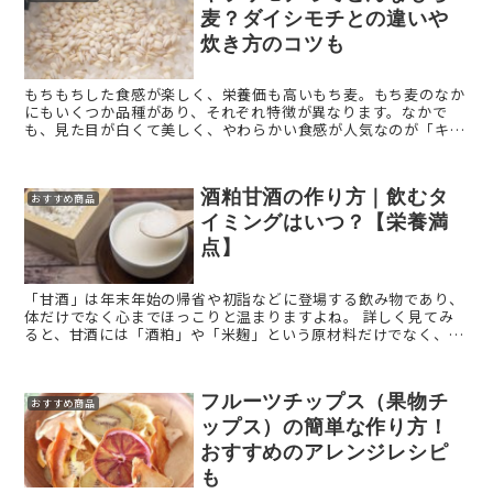
麦？ダイシモチとの違いや
炊き方のコツも
もちもちした食感が楽しく、栄養価も高いもち麦。もち麦のなか
にもいくつか品種があり、それぞれ特徴が異なります。なかで
も、見た目が白くて美しく、やわらかい食感が人気なのが「キラ
リモチ」という品種です。 本記事では、「キラリモチ」の魅力を
解 ...
酒粕甘酒の作り方｜飲むタ
おすすめ商品
イミングはいつ？【栄養満
点】
「甘酒」は年末年始の帰省や初詣などに登場する飲み物であり、
体だけでなく心までほっこりと温まりますよね。 詳しく見てみ
ると、甘酒には「酒粕」や「米麹」という原材料だけでなく、作
り方や保存にも様々な方法があります。 身近な存在なだけ ...
フルーツチップス（果物チ
おすすめ商品
ップス）の簡単な作り方！
おすすめのアレンジレシピ
も