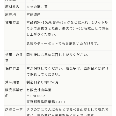
原材料名
タラの葉、茎
原産地
宮崎県産
使用方法
本品約5～10gをお茶パックなどに入れ、1リットル
の水で沸騰させた後、弱火で5～6分程煮出してお召
し上がりください。
急須やティーポットでもお飲みいただけます。
使用上の注
開封後はお早めに召し上がりください。
意
保存方法
常温保管してください。高温多湿、直射日光は避け
て保管してください。
賞味期限
製造日より約12ヶ月
販売事業者
有限会社山年園
名
〒170-0002
東京都豊島区巣鴨3-34-1
店長の一言
タラの芽はてんぷらなどで食べる山菜として有名で
すが、葉や茎にも栄養を多く含んでいます。