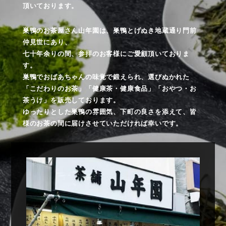
頂いております。
巣鴨のお茶屋さん山年園は、巣鴨とげぬき地蔵通り門前
仲見世にあり、
七十年余りの間、参拝のお客様にご愛顧頂いておりま
す。
巣鴨でおばあちゃんの味覚で鍛えられ、選びぬかれた
「こだわりのお茶」「健康茶・健康食品」「おやつ・お
茶うけ」を販売しております。
ゆったりとした巣鴨の雰囲気、下町の良さを添えて、皆
様のお茶の間に届けさせていただければ幸いです。