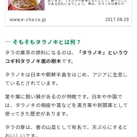
思います。 てんぷらや素揚げなどにして、食べたこと
がある方もいるでしょう。 実は、タラノキは芽だけじ
ゃなく樹皮も栄養たっぷりということで、タラの木茶
やタラの木粉末として店頭やネット ...
www.e-cha.co.jp
2017.08.29
そもそもタラノキとは何？
タラの葉茶の原料になるのは、
「タラノキ」というウ
コギ科タラノキ属の樹木
です。
タラノキは日本や朝鮮半島をはじめ、アジアに生息し
ているとされています。
茎や葉に鋭い棘があるのが特徴です。日本や中国で
は、タラノキの樹皮や茎などを漢方薬や民間薬として
使ってきた歴史があります。
タラの芽は、春の山菜として有名で、天ぷらにすると
おいしいです。