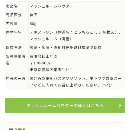
商品名
マッシュルームパウダー
商品区分
食品
内容量
60g
原材料名
デキストリン（物質名：とうもろこし 非組換え）、
マッシュルーム（国産）
保存方法
高温・多湿・直射日光を避け常温で保存
販売事業者
有限会社山年園
名
〒170-0002
東京都豊島区巣鴨3-34-1
店長の一言
お好みの量をパスタやリゾット、ポトフや野菜スー
プなどに入れてお召し上がりください。(^-^)/
マッシュルームパウダーの購入はこちら