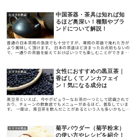
まれていることを知っていますか？ 今回は、ごぼうの皮の知ら
れ ...
中国茶器・茶具は知れば知
おすすめ商品
るほど奥深い！種類やブラ
ンドについて解説！
普通の日本茶用の急須でも十分ですが、専用の茶器で淹れた方が
より美味しく頂けます。 日本の茶道ほど決まったお点前もないの
で、一通りの茶器を揃えておけばいつでも楽しむことができま
す。 この記事では、基本的な中国茶器について分かりやす ...
女性におすすめの黒豆茶｜
おすすめ商品
香ばしくてノンカフェイ
ン！気になる成分は
黒豆茶といえば、今やポピュラーなお茶の一つとして認識されて
おり、チェーンの飲食店でもメニューがあるほど、普及していま
す。 一度は、黒豆茶を飲んだことがあるという人も多いかもしれ
ません。 この記事では、黒豆茶に含まれている成分、黒 ...
菊芋パウダー（菊芋粉末）
おすすめ商品
の使い方やレシピを紹介！