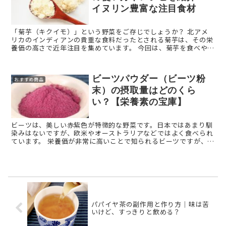
イヌリン豊富な注目食材
「菊芋（キクイモ）」という野菜をご存じでしょうか？ 北アメ
リカのインディアンの貴重な食料だったとされる菊芋は、その栄
養価の高さで近年注目を集めています。 今回は、菊芋を食べやす
くパウダー状にした菊芋パウダー（菊芋粉末）をご紹介し ...
ビーツパウダー（ビーツ粉
おすすめ商品
末）の摂取量はどのくら
い？【栄養素の宝庫】
ビーツは、美しい赤紫色が特徴的な野菜です。日本ではあまり馴
染みはないですが、欧米やオーストラリアなどではよく食べられ
ています。 栄養価が非常に高いことで知られるビーツですが、ど
のように食べれば良いのか迷いますよね。 そこで、今回 ...
パパイヤ茶の副作用と作り方｜味は苦
いけど、すっきりと飲める？