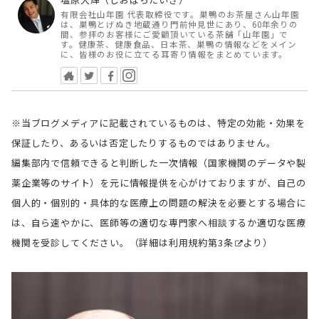
有限会社山年園 代表取締役です。巣鴨のお茶屋さん山年園
は、巣鴨とげぬき地蔵通り門前仲見世にあり、60年余りの
間、参拝のお客様にご愛顧頂いている茶舗「山年園」で
す。健康茶、健康食品、日本茶、巣鴨の情報などをメイン
に、皆様のお役に立てる耳寄り情報をまとめています。
※当ブログメディアに記載されているものは、特定の効能・効果を
保証したり、あるいは否定したりするものではありません。
編集部内で信頼できると判断した一次情報（国家機関のデータや製
薬企業等のサイト）を元に情報提供を心がけておりますが、自己の
個人的・個別的・具体的な医療上の問題の解決を必要とする場合に
は、自ら速やかに、医師等の適切な専門家へ相談するか適切な医療
機関を受診してください。（詳細は
利用規約第3条
より）