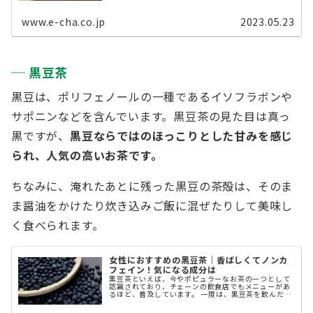
ており、美味しいだけでなく、体にうれしいお茶でも
...
www.e-cha.co.jp
2023.05.23
黒豆茶
黒豆は、ポリフェノールの一種であるイソフラボンや
サポニンなどを含んでいます。黒豆茶の見た目は真っ
黒ですが、
黒豆ならではのほっこりとした甘みを感じ
られ、人気の高いお茶です。
ちなみに、淹れたあとに残った黒豆の茶殻は、そのま
ま醤油をかけたり炊き込みご飯に混ぜたりして美味し
く食べられます。
女性におすすめの黒豆茶｜香ばしくてノンカ
フェイン！気になる成分は
黒豆茶といえば、今やポピュラーなお茶の一つとして
認識されており、チェーンの飲食店でもメニューがあ
るほど、普及しています。 一度は、黒豆茶を飲んだこ
とがあるという人も多いかもしれません。 この記事で
は、黒豆茶に含まれている成分、黒 ...