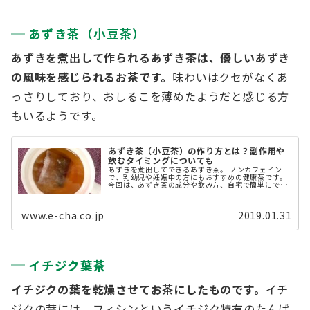
あずき茶（小豆茶）
あずきを煮出して作られるあずき茶は、優しいあずき
の風味を感じられるお茶です。
味わいはクセがなくあ
っさりしており、おしるこを薄めたようだと感じる方
もいるようです。
あずき茶（小豆茶）の作り方とは？副作用や
飲むタイミングについても
あずきを煮出してできるあずき茶。 ノンカフェイン
で、乳幼児や妊娠中の方にもおすすめの健康茶です。
今回は、あずき茶の成分や飲み方、自宅で簡単にでき
る作り方をご紹介します。 また、残ったあずきの使い
道についても触れます。 ...
www.e-cha.co.jp
2019.01.31
イチジク葉茶
イチジクの葉を乾燥させてお茶にしたものです。
イチ
ジクの葉には、フィシンというイチジク特有のたんぱ