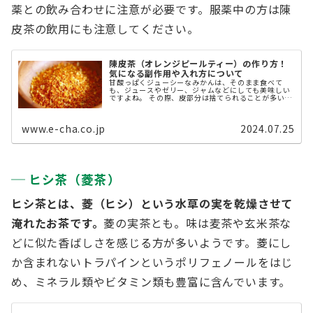
薬との飲み合わせに注意が必要です。服薬中の方は陳
皮茶の飲用にも注意してください。
陳皮茶（オレンジピールティー）の作り方！
気になる副作用や入れ方について
甘酸っぱくジューシーなみかんは、そのまま食べて
も、ジュースやゼリー、ジャムなどにしても美味しい
ですよね。 その際、皮部分は捨てられることが多いか
もしれませんが、実はみかんの皮も乾燥させて漢方に
したり、お茶にしたりなどにして美味しく飲む ...
www.e-cha.co.jp
2024.07.25
ヒシ茶（菱茶）
ヒシ茶とは、菱（ヒシ）という水草の実を乾燥させて
淹れたお茶です。
菱の実茶とも。味は麦茶や玄米茶な
どに似た香ばしさを感じる方が多いようです。菱にし
か含まれないトラパインというポリフェノールをはじ
め、ミネラル類やビタミン類も豊富に含んでいます。