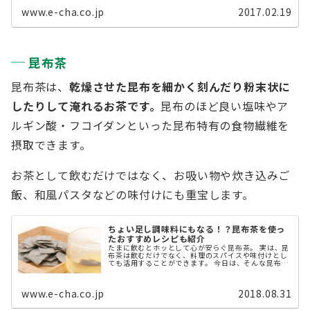
www.e-cha.co.jp
2017.02.19
昆布茶
昆布茶は、
乾燥させた昆布を細かく刻んだり粉末状に
したりして淹れるお茶です。
昆布のほど良い塩味やア
ルギン酸・フコイダンといった昆布特有の食物繊維を
摂取できます。
お茶として飲むだけではなく、お吸い物や炊き込みご
飯、和風パスタなどの味付けにも重宝します。
ちょい足し調味料にもなる！？昆布茶を使っ
たおすすめレシピも紹介
たまに飲むとホッとして心が安らぐ昆布茶。 実は、昆
布茶は飲むだけでなく、料理のスパイスや味付けとし
ても活用することができます。 今日は、そんな昆布茶
の魅力と昆布茶を使ったおすすめレシピについて書い
ていきたいと思います。
www.e-cha.co.jp
2018.08.31