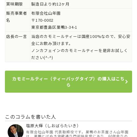
賞味期限
製造日より約12ヶ月
販売事業者
有限会社山年園
名
〒170-0002
東京都豊島区巣鴨3-34-1
店長の一言
当店のカモミールティーは国産100%なので、安心安
全にお飲み頂けます。
ノンカフェインのカモミールティーを是非お試しく
ださい(^-^)
カモミールティー（ティーバッグタイプ）の購入はこち
ら
このコラムを書いた人
塩原大輝（しおばらたいき）
有限会社山年園 代表取締役です。巣鴨のお茶屋さん山年園
は、巣鴨とげぬき地蔵通り門前仲見世にあり、60年余りの