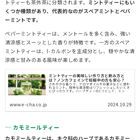
トティーも茶外茶に分類されます。
ミントティーにもい
くつか種類があり、代表的なのがスペアミントとペパ
ーミントです。
ペパーミントティーは、メントールを多く含み、強い
清涼感とスーッとした香りが特徴です。一方のスペア
ミントティーは、l-カルボンを主成分とし、穏やかな清
涼感と甘みのある風味が楽しめます。
ミントティーの美味しい作り方と飲み方と
は？ノンカフェインで妊娠中の方も安心？
さわやかな香りで、アロマオイルやお菓子などに使わ
れるミント。独特な清涼感はリフレッシュしたいとき
にぴったりです。ハーブティーの1つとして、ミントテ
ィーは人気が高くさまざまなカフェや飲食店でもメニ
ューとして提供しています。 ミントティーとは ...
www.e-cha.co.jp
2024.10.29
カモミールティー
カモミールティーは、キク科のハーブであるカモミー