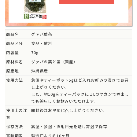
商品名
グァバ葉茶
商品区分
食品・飲料
内容量
70g
原材料名
グァバの葉と茎（国産）
原産地
沖縄県産
使用方法
急須やティーポット5gほど入れお好みの濃さでお召
し上がりください。
また、約10gをティーパックに１Lのヤカンで煮出し
ても美味しくお飲みいただけます。
使用上の注
開封後はお早めに召し上がりください。
意
保存方法
高温・多湿・直射日光を避け常温で保存
賞味期限
製造日より約10ヶ月