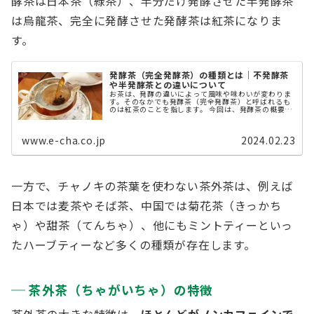
酵茶は日本茶（緑茶）、半分だけ発酵させた半発酵茶
は烏龍茶、完全に発酵させた発酵茶は紅茶になりま
す。
発酵茶（完全発酵茶）の種類とは｜不発酵茶
や半発酵茶との違いについて
お茶は、発酵の違いによって風味や味わいが変わりま
す。そのなかでも発酵茶（完全発酵茶）と呼ばれるも
のは紅茶のことを指します。 今回は、発酵茶の概要
や、その他の半発酵茶、不発酵茶などとの違いについ
て解説します。 発酵茶（完全発酵茶）の意 ...
www.e-cha.co.jp
2024.02.23
一方で、チャノキの茶葉を使わない茶外茶は、例えば
日本では麦茶やそば茶、中国では菊花茶（きっかち
ゃ）や甜茶（てんちゃ）、他にもミントティーといっ
たハーブティーなど多くの種類が存在します。
茶外茶（ちゃがいちゃ）の特徴