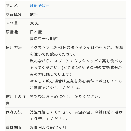
商品名
韃靼そば茶
商品区分
飲料
内容量
300g
原産地
日本産
青森県十和田産
使用方法
マグカップに2～3杯のダッタンそば茶を入れ、熱湯
を注いでお飲みください。
飲みながら、スプーンでダッタンソバの実も食べち
ゃってください。(ビタミンPやその他の有効成分が
実の方に残っています）
冷やして飲む場合は麦茶を飲む要領で煮出してから
冷蔵庫で冷やしてください。
使用上の注
開封後はお早めに召し上がりください。
意
保存方法
常温保管してください。高温多湿、直射日光は避け
て保管してください。
賞味期限
製造日より約12ヶ月