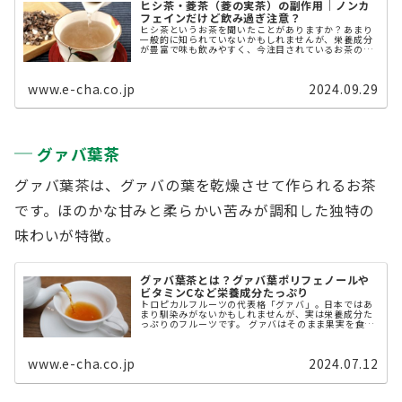
ヒシ茶・菱茶（菱の実茶）の副作用｜ノンカ
フェインだけど飲み過ぎ注意？
ヒシ茶というお茶を聞いたことがありますか？あまり
一般的に知られていないかもしれませんが、栄養成分
が豊富で味も飲みやすく、今注目されているお茶の1
つです。 本記事では、ヒシ茶・菱茶（菱の実茶）を解
説します。 ヒシ茶・菱茶（菱の実茶）と ...
www.e-cha.co.jp
2024.09.29
グァバ葉茶
グァバ葉茶は、グァバの葉を乾燥させて作られるお茶
です。ほのかな甘みと柔らかい苦みが調和した独特の
味わいが特徴。
グァバ葉茶とは？グァバ葉ポリフェノールや
ビタミンCなど栄養成分たっぷり
トロピカルフルーツの代表格「グァバ」。日本ではあ
まり馴染みがないかもしれませんが、実は栄養成分た
っぷりのフルーツです。 グァバはそのまま果実を食べ
たり、ジャムやジュースにしたりすることが多いです
が、果実や葉を煎じてお茶として飲むことも ...
www.e-cha.co.jp
2024.07.12