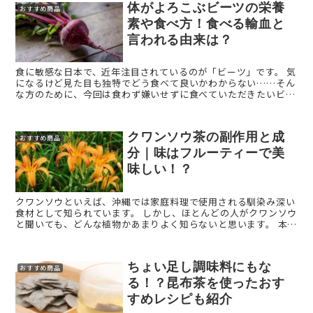
体がよろこぶビーツの栄養
おすすめ商品
素や食べ方！食べる輸血と
言われる由来は？
食に敏感な日本で、近年注目されているのが「ビーツ」です。 気
になるけど見た目も独特でどう食べて良いかわからない……そん
な方のために、今回は食わず嫌いせずに食べていただきたいビー
ツの世界をご紹介します。 ビーツとは？ ビーツ ...
クワンソウ茶の副作用と成
おすすめ商品
分｜味はフルーティーで美
味しい！？
クワンソウといえば、沖縄では家庭料理で使用される馴染み深い
食材として知られています。 しかし、ほとんどの人がクワンソウ
と聞いても、どんな植物かあまりよく知らないと思います。 本記
事では、あまり広く知られていない「クワンソウ茶」の ...
ちょい足し調味料にもな
おすすめ商品
る！？昆布茶を使ったおす
すめレシピも紹介