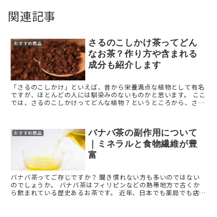
関連記事
さるのこしかけ茶ってどん
おすすめ商品
なお茶？作り方や含まれる
成分も紹介します
「さるのこしかけ」といえば、昔から栄養満点な植物として有名
ですが、ほとんどの人には馴染みのないものかと思います。 ここ
では、さるのこしかけってどんな植物？というところから、さる
のこしかけ茶の煎じ方や飲み方などについて書いていきたいと思
...
バナバ茶の副作用について
おすすめ商品
｜ミネラルと食物繊維が豊
富
バナバ茶ってご存じですか？ 聞き慣れない方も多いのではない
のでしょうか。 バナバ茶はフィリピンなどの熱帯地方で古くか
ら飲まれている歴史あるお茶です。 近年、日本でも薬局でも店頭
で並ぶようになり、また「おもいッきりテレビ」な ...