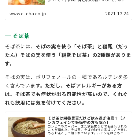
めて麦茶の成分や特徴を知ると、より麦茶を好きにな
るかもしれません。 今回は麦茶の知 ...
www.e-cha.co.jp
2021.12.24
そば茶
そば茶には、
そばの実を使う「そば茶」と韃靼（だっ
たん）そばの実を使う「
韃靼そば茶
」の2種類がありま
す。
そばの実は、ポリフェノールの一種であるルチンを多
く含んでいます。
ただし、そばアレルギーがある方
は、そば茶でも症状が出る可能性が高いので、くれぐ
れも飲用には気を付けてください。
そば茶は栄養豊富だけど飲み過ぎ注意？【ノ
ンカフェインで妊娠中の方も安心】
コンビニやスーパー、また飲食店などでも提供される
ことが増えた、そば茶。そばの独特の香ばしさを楽し
めるお茶として知られています。ルチンをはじめとし
て、ミネラルやビタミンなど豊富な栄養成分が含まれ