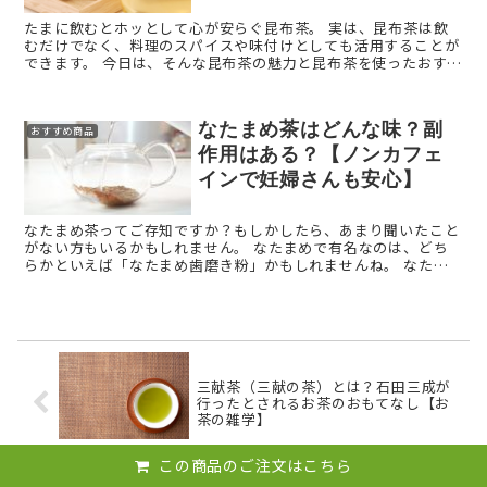
たまに飲むとホッとして心が安らぐ昆布茶。 実は、昆布茶は飲
むだけでなく、料理のスパイスや味付けとしても活用することが
できます。 今日は、そんな昆布茶の魅力と昆布茶を使ったおすす
めレシピについて書いていきたいと思います。
なたまめ茶はどんな味？副
おすすめ商品
作用はある？【ノンカフェ
インで妊婦さんも安心】
なたまめ茶ってご存知ですか？もしかしたら、あまり聞いたこと
がない方もいるかもしれません。 なたまめで有名なのは、どち
らかといえば「なたまめ歯磨き粉」かもしれませんね。 なたま
め茶はどんな味がするの？どんな成分が入っているの？妊娠 ...
三献茶（三献の茶）とは？石田三成が
行ったとされるお茶のおもてなし【お
茶の雑学】
この商品のご注文はこちら