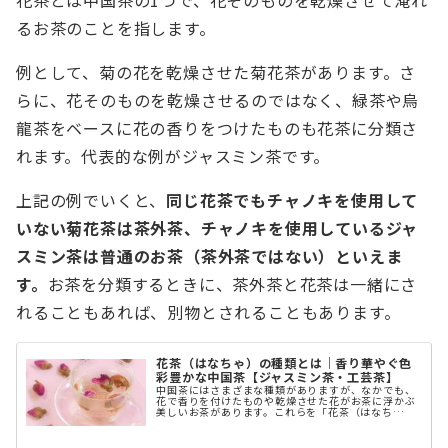
花茶とは中国茶の1つで、花そのものを乾燥させて淹れ
るお茶のことを指します。
例として、菊の花を乾燥させた菊花茶があります。さ
らに、花そのものを乾燥させるのではなく、緑茶や烏
龍茶をベースに花の香りをつけたものも花茶に分類さ
れます。代表的な例がジャスミン茶です。
上記の例でいくと、
同じ花茶でもチャノキを使用して
いない菊花茶は茶外茶、チャノキを使用しているジャ
スミン茶は普通のお茶（茶外茶ではない）といえま
す。
お茶を分類するときに、茶外茶と花茶は一緒にさ
れることもあれば、別物とされることもあります。
花茶（はなちゃ）の種類とは｜香り華やぐ色
彩豊かな中国茶【ジャスミン茶・工芸茶】
中国茶にはさまざまな種類がありますが、なかでも、
花で香りを付けたものや乾燥させた花がお茶に浮かぶ
美しいお茶があります。これらを「花茶（はなち
ゃ）」とよばれます。 今回は、目にも美しい花茶の魅
力についてご紹介します。 中国茶の一種「花 ...