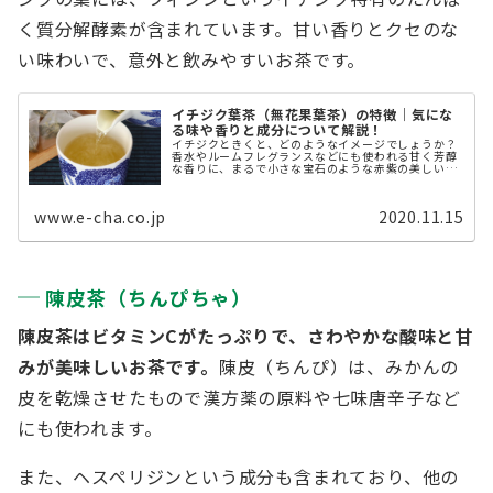
く質分解酵素が含まれています。甘い香りとクセのな
い味わいで、意外と飲みやすいお茶です。
イチジク葉茶（無花果葉茶）の特徴｜気にな
る味や香りと成分について解説！
イチジクときくと、どのようなイメージでしょうか？
香水やルームフレグランスなどにも使われる甘く芳醇
な香りに、まるで小さな宝石のような赤紫の美しい中
身は、特に女性にとても人気がありますよね。 どうし
てもその実に注目されがちなイチジ ...
www.e-cha.co.jp
2020.11.15
陳皮茶（ちんぴちゃ）
陳皮茶はビタミンCがたっぷりで、さわやかな酸味と甘
みが美味しいお茶です。
陳皮（ちんぴ）は、みかんの
皮を乾燥させたもので漢方薬の原料や七味唐辛子など
にも使われます。
また、ヘスペリジンという成分も含まれており、他の