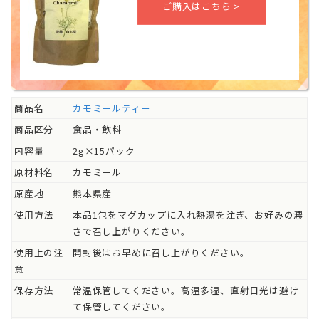
商品名
カモミールティー
商品区分
食品・飲料
内容量
2g×15パック
原材料名
カモミール
原産地
熊本県産
使用方法
本品1包をマグカップに入れ熱湯を注ぎ、お好みの濃
さで召し上がりください。
使用上の注
開封後はお早めに召し上がりください。
意
保存方法
常温保管してください。高温多湿、直射日光は避け
て保管してください。