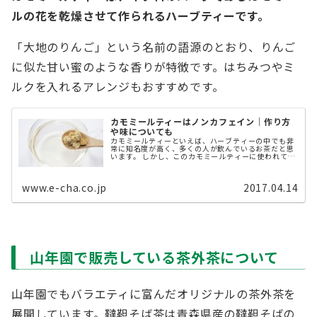
ルの花を乾燥させて作られるハーブティーです。
「大地のりんご」という名前の語源のとおり、りんご
に似た甘い蜜のような香りが特徴です。はちみつやミ
ルクを入れるアレンジもおすすめです。
カモミールティーはノンカフェイン｜作り方
や味についても
カモミールティーといえば、ハーブティーの中でも非
常に知名度が高く、多くの人が飲んでいるお茶だと思
います。 しかし、このカモミールティーに使われてい
る「カモミール」について深く知っている人はそこま
で多くはないのではないでしょうか？ ...
www.e-cha.co.jp
2017.04.14
山年園で販売している茶外茶について
山年園でもバラエティに富んだオリジナルの茶外茶を
展開しています。韃靼そば茶は青森県産の韃靼そばの