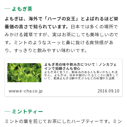
よもぎ茶
よもぎは、海外で「ハーブの女王」とよばれるほど栄
養価の高さで知られています。
日本では多くの場所で
みかける雑草ですが、実はお茶にしても美味しいので
す。ミントのようなスーッと鼻に抜ける爽快感があ
り、すっきりと飲みやすい味わいです。
よもぎ茶の味や飲み方について｜ノンカフェ
インで妊婦さんも安心
よもぎ茶と言うと、馴染みのある人も多いかもしれま
せん。 よもぎは、日本全国のいたるところに自生して
いて、乾燥よもぎは餅や天ぷらなどの料理や入浴剤に
も使われるなど、比較的ポピュラーな草木として知ら
れています。 今回は、よもぎを使っ ...
www.e-cha.co.jp
2016.09.10
ミントティー
ミントの葉を煎じてお茶にしたハーブティーです。ミン