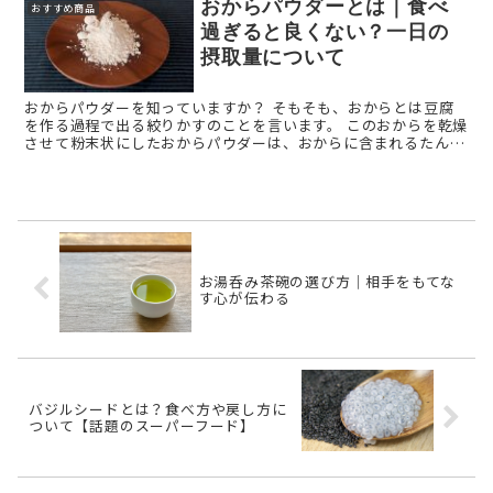
おからパウダーとは｜食べ
おすすめ商品
過ぎると良くない？一日の
摂取量について
おからパウダーを知っていますか？ そもそも、おからとは豆腐
を作る過程で出る絞りかすのことを言います。 このおからを乾燥
させて粉末状にしたおからパウダーは、おからに含まれるたんぱ
く質や食物繊維といった栄養成分を手軽に摂取できること ...
お湯呑み茶碗の選び方｜相手をもてな
す心が伝わる
バジルシードとは？食べ方や戻し方に
ついて【話題のスーパーフード】