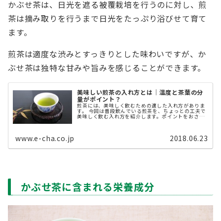
かぶせ茶は、日光を遮る被覆栽培を行うのに対し、煎
茶は摘み取りを行うまで日光をたっぷり浴びせて育て
ます。
煎茶は適度な渋みとすっきりとした味わいですが、か
ぶせ茶は独特な甘みや旨みを感じることができます。
美味しい煎茶の入れ方とは｜温度と茶葉の分
量がポイント？
煎茶には、美味しく飲むための適した入れ方がありま
す。 今回は普段飲んでいる煎茶を、ちょっとの工夫で
美味しく飲む入れ方を紹介します。ポイントをおさえ
ると、誰でも簡単に実践できます。ぜひお試しくださ
い。
www.e-cha.co.jp
2018.06.23
かぶせ茶に含まれる栄養成分