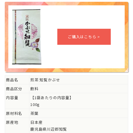
商品名
煎茶 知覧かぶせ
商品区分
飲料
内容量
【1袋あたりの内容量】
100g
原材料名
茶葉
原産地
日本産
鹿児島県川辺郡知覧