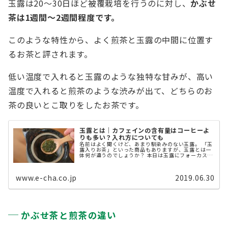
玉露は20〜30日ほど被覆栽培を行うのに対し、
かぶせ
茶は1週間〜2週間程度です。
このような特性から、よく煎茶と玉露の中間に位置す
るお茶と評されます。
低い温度で入れると玉露のような独特な甘みが、高い
温度で入れると煎茶のような渋みが出て、どちらのお
茶の良いとこ取りをしたお茶です。
玉露とは｜カフェインの含有量はコーヒーよ
りも多い？入れ方についても
名前はよく聞くけど、あまり馴染みのない玉露。 「玉
露入りお茶」といった商品もありますが、玉露とは一
体何が違うのでしょうか？ 本日は玉露にフォーカスを
当てて、知られざる魅力や味、美味しい入れ方につい
てご紹介します。
www.e-cha.co.jp
2019.06.30
かぶせ茶と煎茶の違い