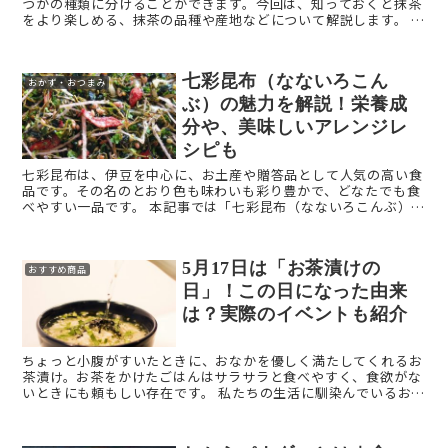
つかの種類に分けることができます。今回は、知っておくと抹茶
をより楽しめる、抹茶の品種や産地などについて解説します。 抹
茶とは？ そもそも抹茶の定義とは何なのでしょうか？抹 ...
七彩昆布（なないろこん
おかず・おつまみ
ぶ）の魅力を解説！栄養成
分や、美味しいアレンジレ
シピも
七彩昆布は、伊豆を中心に、お土産や贈答品として人気の高い食
品です。その名のとおり色も味わいも彩り豊かで、どなたでも食
べやすい一品です。 本記事では「七彩昆布（なないろこんぶ）」
をご紹介します。 七彩昆布（なないろこんぶ）とは？ ...
5月17日は「お茶漬けの
おすすめ商品
日」！この日になった由来
は？実際のイベントも紹介
ちょっと小腹がすいたときに、おなかを優しく満たしてくれるお
茶漬け。お茶をかけたごはんはサラサラと食べやすく、食欲がな
いときにも頼もしい存在です。 私たちの生活に馴染んでいるお茶
漬けですが、あらためてお茶漬けの魅力をPRする日として、お
...