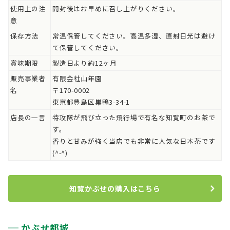
使用上の注
開封後はお早めに召し上がりください。
意
保存方法
常温保管してください。高温多湿、直射日光は避け
て保管してください。
賞味期限
製造日より約12ヶ月
販売事業者
有限会社山年園
名
〒170-0002
東京都豊島区巣鴨3-34-1
店長の一言
特攻隊が飛び立った飛行場で有名な知覧町のお茶で
す。
香りと甘みが強く当店でも非常に人気な日本茶です
(^-^)
知覧かぶせの購入はこちら
かぶせ都城