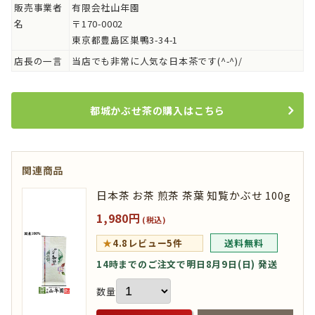
販売事業者
有限会社山年園
名
〒170-0002
東京都豊島区巣鴨3-34-1
店長の一言
当店でも非常に人気な日本茶です(^-^)/
都城かぶせ茶の購入はこちら
関連商品
日本茶 お茶 煎茶 茶葉 知覧かぶせ 100g
1,980円
(税込)
★
4.8
レビュー5件
送料無料
14時までのご注文で明日8月9日(日) 発送
数量