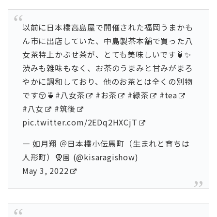
以前に日本橋高島屋で開催された福岡うまかも
ん市に出店していた、中島製茶本舗で買った八
女茶特上かぶせ茶が、とても美味しいです🍵✨
渋みも雑味もなく、お茶のうまみと甘みがまろ
やかに調和しており、他のお茶とは全くの別物
です😚🍵
#八女茶
#お茶
#緑茶
#tea
#八女
#筑後
pic.twitter.com/2EDq2HXCjT
— 如月翔 ＠日本橋小伝馬町（生まれと育ちは
人形町）🧕🏽 (@kisaragishow)
May 3, 2022