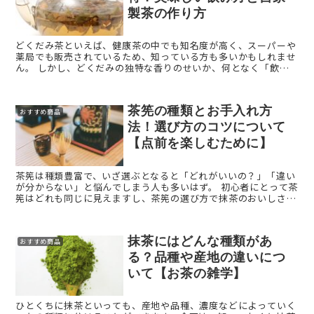
製茶の作り方
どくだみ茶といえば、健康茶の中でも知名度が高く、スーパーや
薬局でも販売されているため、知っている方も多いかもしれませ
ん。 しかし、どくだみの独特な香りのせいか、何となく「飲み
にくいお茶」というイメージがある方もいるかもしれません。 ...
茶筅の種類とお手入れ方
おすすめ商品
法！選び方のコツについて
【点前を楽しむために】
茶筅は種類豊富で、いざ選ぶとなると「どれがいいの？」「違い
が分からない」と悩んでしまう人も多いはず。 初心者にとって茶
筅はどれも同じに見えますし、茶筅の選び方で抹茶のおいしさが
変わるなんてイメージしにくいですよね。 今回お伝えす ...
抹茶にはどんな種類があ
おすすめ商品
る？品種や産地の違いにつ
いて【お茶の雑学】
ひとくちに抹茶といっても、産地や品種、濃度などによっていく