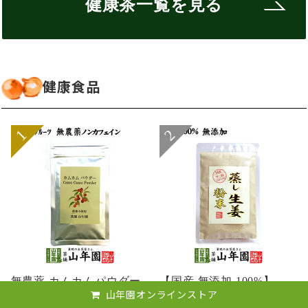
健康茶一覧を見る
健康食品
無農薬 カムカムパウダー
【国産 無添加 100%】
山年園オンラインストア
40g ペルー産 ...
【30分間蒸した生...