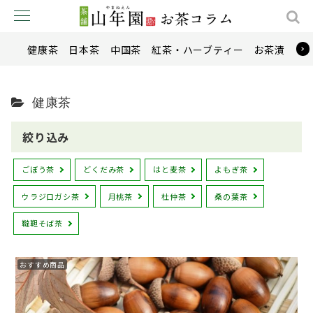
健康茶
日本茶
中国茶
紅茶・ハーブティー
お茶漬け
健康茶
絞り込み
ごぼう茶
どくだみ茶
はと麦茶
よもぎ茶
ウラジロガシ茶
月桃茶
杜仲茶
桑の葉茶
韃靼そば茶
おすすめ商品