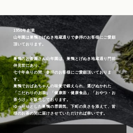
1950年創業
山年園は巣鴨とげぬき地蔵通りで参拝のお客様にご愛顧
頂いております。
巣鴨のお茶屋さん山年園は、巣鴨とげぬき地蔵通り門前
仲見世にあり、
七十年余りの間、参拝のお客様にご愛顧頂いておりま
す。
巣鴨でおばあちゃんの味覚で鍛えられ、選びぬかれた
「こだわりのお茶」「健康茶・健康食品」「おやつ・お
茶うけ」を販売しております。
ゆったりとした巣鴨の雰囲気、下町の良さを添えて、皆
様のお茶の間に届けさせていただければ幸いです。