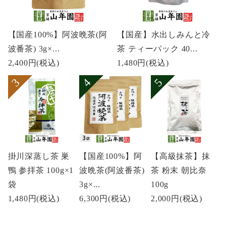
【国産100%】阿波晩茶(阿
【国産】水出しみんと冷
波番茶) 3g×...
茶 ティーパック 40...
2,400円
(税込)
1,480円
(税込)
掛川深蒸し茶 巣
【国産100%】阿
【高級抹茶】抹
鴨 参拝茶 100g×1
波晩茶(阿波番茶)
茶 粉末 朝比奈
袋
3g×...
100g
1,480円
(税込)
6,300円
(税込)
2,000円
(税込)