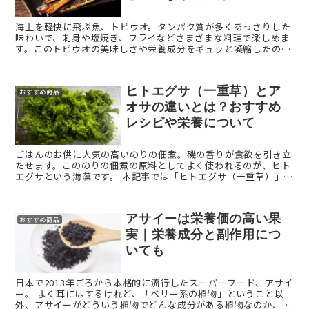
海上を軽快に飛ぶ魚、トビウオ。タンパク質が多くあっさりした
味わいで、刺身や塩焼き、フライなどさまざまな料理で楽しめま
す。このトビウオの美味しさや栄養成分をギュッと凝縮したの
が、つまみあごという食品です。 今回は「つまみあご」を解説し
ま ...
ヒトエグサ（一重草）とア
おすすめ商品
オサの違いとは？おすすめ
レシピや栄養について
ごはんのお供に人気の高いのりの佃煮。磯の香りが食欲を引き立
たせます。こののりの佃煮の原料としてよく使われるのが、ヒト
エグサという海藻です。 本記事では「ヒトエグサ（一重草）」を
解説します。 ヒトエグサ（一重草）とは？ ヒト ...
アサイーは栄養価の高い果
おすすめ商品
実｜栄養成分と副作用につ
いても
日本で2013年ごろから本格的に流行したスーパーフード、アサイ
ー。 よく耳にはするけれど、「ベリー系の植物」ということ以
外、アサイーがどういう植物でどんな成分がある植物なのか、実