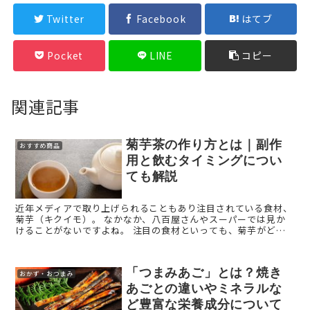
Twitter
Facebook
はてブ
Pocket
LINE
コピー
関連記事
菊芋茶の作り方とは｜副作
おすすめ商品
用と飲むタイミングについ
ても解説
近年メディアで取り上げられることもあり注目されている食材、
菊芋（キクイモ）。 なかなか、八百屋さんやスーパーでは見か
けることがないですよね。 注目の食材といっても、菊芋がどん
な食材かご存じない方も多いかと思います。 菊芋が ...
「つまみあご」とは？焼き
おかず・おつまみ
あごとの違いやミネラルな
ど豊富な栄養成分について