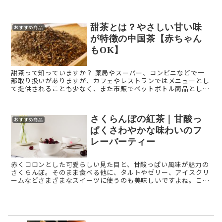
はあまり知らない人が多いのではないかと思います。 ...
甜茶とは？やさしい甘い味
おすすめ商品
が特徴の中国茶【赤ちゃん
もOK】
甜茶って知っていますか？ 薬局やスーパー、コンビニなどで一
部取り扱いがありますが、カフェやレストランではメニューとし
て提供されることも少なく、また市販でペットボトル商品として
販売もされていないため、ほとんどの人が飲んだことがないお茶
か ...
さくらんぼの紅茶｜甘酸っ
おすすめ商品
ぱくさわやかな味わいのフ
レーバーティー
赤くコロンとした可愛らしい見た目と、甘酸っぱい風味が魅力の
さくらんぼ。そのまま食べる他に、タルトやゼリー、アイスクリ
ームなどさまざまなスイーツに使うのも美味しいですよね。この
さくらんぼの甘酸っぱさを活かした紅茶もあり、さわやかな酸味
を楽しめ ...