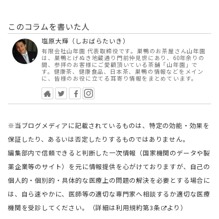
このコラムを書いた人
塩原大輝（しおばらたいき）
有限会社山年園 代表取締役です。巣鴨のお茶屋さん山年園
は、巣鴨とげぬき地蔵通り門前仲見世にあり、60年余りの
間、参拝のお客様にご愛顧頂いている茶舗「山年園」で
す。健康茶、健康食品、日本茶、巣鴨の情報などをメイン
に、皆様のお役に立てる耳寄り情報をまとめています。
※当ブログメディアに記載されているものは、特定の効能・効果を
保証したり、あるいは否定したりするものではありません。
編集部内で信頼できると判断した一次情報（国家機関のデータや製
薬企業等のサイト）を元に情報提供を心がけておりますが、自己の
個人的・個別的・具体的な医療上の問題の解決を必要とする場合に
は、自ら速やかに、医師等の適切な専門家へ相談するか適切な医療
機関を受診してください。（詳細は
利用規約第3条
より）