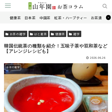
健康茶
日本茶
中国茶
紅茶・ハーブティー
お茶漬け
お茶の雑学
はと麦茶
健康茶
雑学
韓国伝統茶の種類を紹介！五味子茶や双和茶など
【アレンジレシピも】
2026.06.26
お茶の雑学