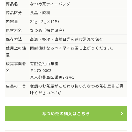
商品名
なつめ茶ティーバッグ
商品区分
食品・飲料
内容量
24g（2g×12P）
原材料名
なつめ（福井県産）
保存方法
高温・多湿・直射日光を避け常温で保存
使用上の注
開封後はなるべく早くお召し上がりください。
意
販売事業者
有限会社山年園
名
〒170-0002
東京都豊島区巣鴨3-34-1
店長の一言
老舗のお茶屋がこだわり抜いたなつめ茶を是非ご賞
味ください(^-^)/
なつめ茶の購入はこちら