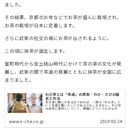
ました。
その結果、京都のお寺などでお茶が盛んに栽培され、
お茶の栽培が日本に定着します。
さらに武家の社交の場にお茶が出されるように。
この頃に抹茶が誕生します。
室町時代から安土桃山時代にかけて茶の湯の文化が発
展し、武家の間で茶道の発展とともに抹茶が全国に広
まりました。
わび茶とは「茶道」の原型｜わび・さびの歴
史と作法
茶の湯に関心がある方であれば、一度は「わび茶」と
いう言葉を聞いたことがあるかもしれません。 わび茶
は非常に漠然としていて、明確にどういうものなのか
理解するのは難しいです。 そこで今回は、わび茶の
「歴史や作法」「言葉の由来」「茶の ...
www.e-cha.co.jp
2019.05.24