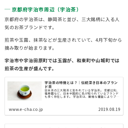
京都府宇治市周辺（宇治茶）
京都府の宇治茶は、静岡茶と並び、三大銘柄に入る人
気のお茶ブランドです。
煎茶や玉露、抹茶などが生産されていて、4月下旬から
摘み取りが始まります。
宇治市や宇治田原町では玉露が、和束町や山城町では
煎茶の生産が盛んです。
宇治茶の特徴とは？｜伝統深き日本のブラン
ド茶
日本茶の三大銘茶と言われている宇治茶。 京都辻利、
福寿園など、日本全国的に名が知られているブランド
も多く存在します。 宇治茶は、厳格な審査によりブラ
ンド化されているのを知っていますか？ この記事で
は、宇治茶のブランドの定義 ...
www.e-cha.co.jp
2019.08.19