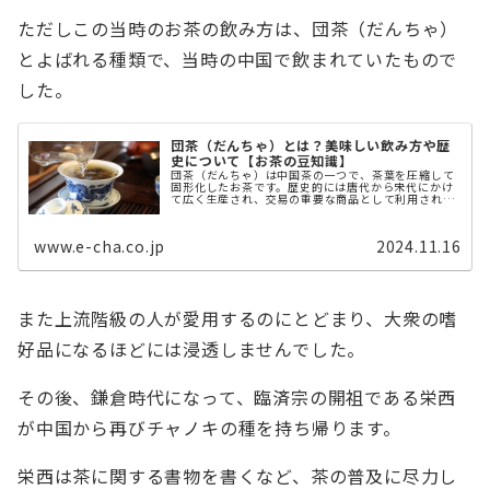
ただしこの当時のお茶の飲み方は、団茶（だんちゃ）
とよばれる種類で、当時の中国で飲まれていたもので
した。
団茶（だんちゃ）とは？美味しい飲み方や歴
史について【お茶の豆知識】
団茶（だんちゃ）は中国茶の一つで、茶葉を圧縮して
固形化したお茶です。歴史的には唐代から宋代にかけ
て広く生産され、交易の重要な商品として利用されて
きました。本記事では、団茶（だんちゃ）の歴史や起
源、飲み方などについて解説します。 団茶（だん ...
www.e-cha.co.jp
2024.11.16
また上流階級の人が愛用するのにとどまり、大衆の嗜
好品になるほどには浸透しませんでした。
その後、鎌倉時代になって、臨済宗の開祖である栄西
が中国から再びチャノキの種を持ち帰ります。
栄西は茶に関する書物を書くなど、茶の普及に尽力し