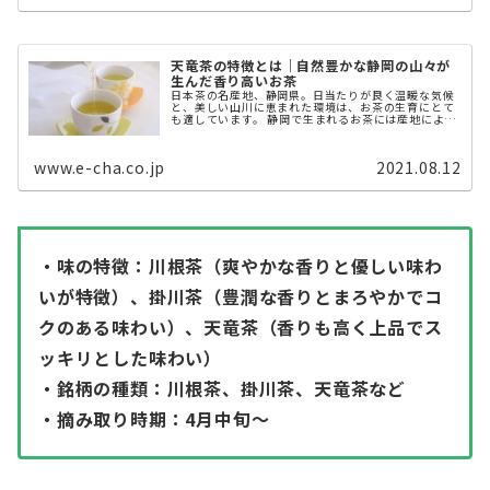
天竜茶の特徴とは｜自然豊かな静岡の山々が
生んだ香り高いお茶
日本茶の名産地、静岡県。日当たりが良く温暖な気候
と、美しい山川に恵まれた環境は、お茶の生育にとて
も適しています。 静岡で生まれるお茶には産地によっ
てさまざまな品種があります。 今回は、天竜茶にスポ
ットを当ててご紹介します。 天 ...
www.e-cha.co.jp
2021.08.12
・味の特徴：川根茶（爽やかな香りと優しい味わ
いが特徴）、掛川茶（豊潤な香りとまろやかでコ
クのある味わい）、天竜茶（香りも高く上品でス
ッキリとした味わい）
・銘柄の種類：川根茶、掛川茶、天竜茶など
・摘み取り時期：4月中旬〜