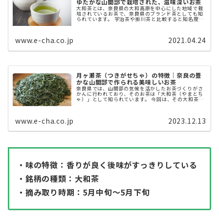
ゆたかな山間部で栽培された、滋味深いお茶
大和茶とは、奈良県の大和高原を中心にした地域で栽
培されているお茶で、奈良県のブランド茶としても知
られています。 宇治茶や掛川茶と比較すると知名度は
低いですが、奈良県のお茶生産量は全国で7位と産地
としては規模が大きいです。 本記事 ...
www.e-cha.co.jp
2021.04.24
月ヶ瀬茶（つきがせちゃ）の特徴｜奈良の豊
かな山間部で作られる美味しいお茶
奈良県では、山間部の気候を活かしたお茶づくりがさ
かんに行われており、そのお茶は「大和茶（やまとち
ゃ）」として知られています。 今回は、その大和茶の
銘柄の1つ「月ヶ瀬茶」について解説します。 月ヶ瀬
茶（つきがせちゃ）とは？ ...
www.e-cha.co.jp
2023.12.13
・味の特徴：香りが良く後味がすっきりしている
・銘柄の種類：大和茶
・摘み取り時期：5月中旬〜5月下旬