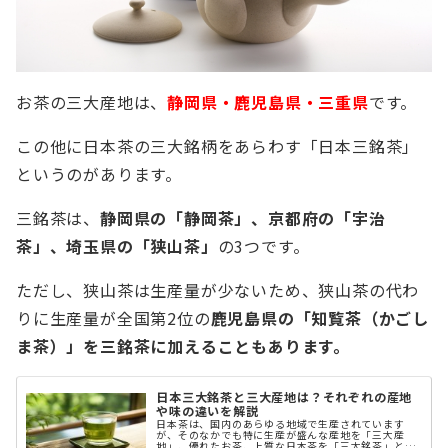
お茶の三大産地は、
静岡県・鹿児島県・三重県
です。
この他に日本茶の三大銘柄をあらわす「日本三銘茶」
というのがあります。
三銘茶は、
静岡県の「静岡茶」、京都府の「宇治
茶」、埼玉県の「狭山茶」
の3つです。
ただし、狭山茶は生産量が少ないため、狭山茶の代わ
りに生産量が全国第2位の
鹿児島県の「知覧茶（かごし
ま茶）」を三銘茶に加えることもあります。
日本三大銘茶と三大産地は？それぞれの産地
や味の違いを解説
日本茶は、国内のあらゆる地域で生産されています
が、そのなかでも特に生産が盛んな産地を「三大産
地」、優れたお茶、上質な日本茶を「三大銘茶」とよ