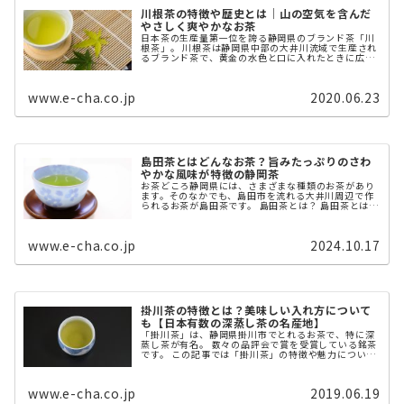
川根茶の特徴や歴史とは｜山の空気を含んだ
やさしく爽やかなお茶
日本茶の生産量第一位を誇る静岡県のブランド茶「川
根茶」。 川根茶は静岡県中部の大井川流域で生産され
るブランド茶で、黄金の水色と口に入れたときに広が
るさわやかな香りが特徴です。 本記事では、川根茶の
概要と歴史、美味しい入れ方を解説 ...
www.e-cha.co.jp
2020.06.23
島田茶とはどんなお茶？旨みたっぷりのさわ
やかな風味が特徴の静岡茶
お茶どころ静岡県には、さまざまな種類のお茶があり
ます。そのなかでも、島田市を流れる大井川周辺で作
られるお茶が島田茶です。 島田茶とは？ 島田茶とは、
静岡茶の1つで静岡・島田市で作られるお茶の種類で
す。静岡茶には島田茶の他にも「金 ...
www.e-cha.co.jp
2024.10.17
掛川茶の特徴とは？美味しい入れ方について
も【日本有数の深蒸し茶の名産地】
「掛川茶」は、静岡県掛川市でとれるお茶で、特に深
蒸し茶が有名。 数々の品評会で賞を受賞している銘茶
です。 この記事では「掛川茶」の特徴や魅力について
ご紹介します。
www.e-cha.co.jp
2019.06.19