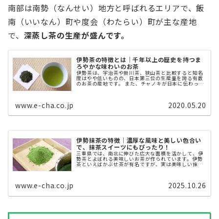
南部は南勢（なんせい）地方と呼ばれるエリアで、飯
南（いいなん）町や度会（わたらい）町が主な産地
で、
深蒸し茶の生産が盛んです。
伊勢茶の特徴とは｜千年以上の歴史を持つま
ろやかな味わいのお茶
伊勢茶は、宇治茶や掛川茶、狭山茶と比較すると知名
度はやや低いものの、日本第三位の生産量を誇る有数
のお茶の産地です。 また、チャノキが日本に伝わった
800年からわずか100年後の900年にはお茶の栽培が
始まっていたとされ、歴史的にも古い ...
www.e-cha.co.jp
2020.05.20
伊勢抹茶の特徴｜濃厚な風味と美しい色合い
で、抹茶スイーツにもぴったり！
三重県では、南北に伸びた広大な面積を活かして、伊
勢茶とよばれる美味しいお茶が作られています。伊勢
茶といえばかぶせ茶が有名ですが、実は美味しい抹茶
も作られているのです。 本記事では「伊勢抹茶」を解
説します。 伊勢抹茶とは？ 伊勢 ...
www.e-cha.co.jp
2025.10.26