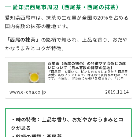
愛知県西尾市周辺（西尾茶・西尾の抹茶）
愛知県西尾市は、抹茶の生産量が全国の20%を占める
国内有数の抹茶の産地です。
「西尾の抹茶」
の銘柄で知られ、上品な香り、おだや
かなうまみとコクが特徴。
西尾茶（西尾の抹茶）の特徴や宇治茶との違
いについて【日本有数の抹茶の産地】
「西尾茶」と聞いて、ピンと来るでしょうか？ 西尾茶
は愛知県のブランド茶で、抹茶の代表的な産地の一つ
です。 今回は、宇治茶にも引けを取らない、730年も
の歴史を持つ西尾茶の魅力に迫ります。
www.e-cha.co.jp
2019.11.14
・味の特徴：上品な香り、おだやかなうまみとコ
クがある
・銘柄の種類：西尾茶