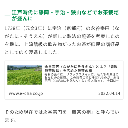
江戸時代に静岡・宇治・狭山などでお茶栽培
が盛んに
1738年（元文3年）に宇治（京都府）の永谷宗円（な
がたに・そうえん）が新しい製法の煎茶を考案したの
を機に、上流階級の飲み物だったお茶が庶民の嗜好品
として広く浸透しました。
永谷宗円（ながたにそうえん）とは？「青製
煎茶製法」を広めた煎茶の祖
毎日の食卓に、リラックスタイムに、私たちの生活に
おなじみの煎茶。 この煎茶の祖と呼ばれるのが、永谷
宗円（ながたにそうえん）という人物です。 今回は、
日本のお茶の歴史を語るうえで欠かせない永谷宗円の
歴史についてご紹介します。 煎 ...
www.e-cha.co.jp
2022.04.14
そのため現在では永谷宗円を「煎茶の祖」と呼んでい
ます。