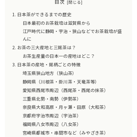
目次
日本茶ができるまでの歴史
日本最初のお茶栽培は滋賀県から
江戸時代に静岡・宇治・狭山などでお茶栽培が盛
んに
お茶の三大産地と三銘茶は？
お茶生産量の日本一の産地はどこ？
日本茶の産地・銘柄ごとの特徴
埼玉県狭山地方（狭山茶）
静岡県（川根茶・掛川茶・天竜茶等）
愛知県西尾市周辺（西尾茶・西尾の抹茶）
三重県北勢・南勢（伊勢茶）
奈良県大和高原・月ヶ瀬・田原（大和茶）
京都府宇治市周辺（宇治茶）
福岡県八女市周辺（八女茶）
宮崎県都城市・串間市など（みやざき茶）