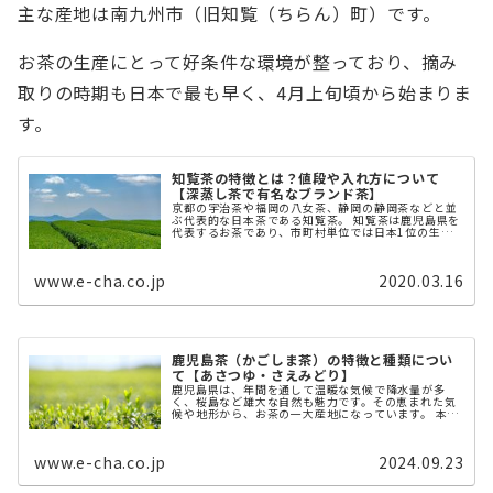
主な産地は南九州市（旧知覧（ちらん）町）です。
お茶の生産にとって好条件な環境が整っており、摘み
取りの時期も日本で最も早く、4月上旬頃から始まりま
す。
知覧茶の特徴とは？値段や入れ方について
【深蒸し茶で有名なブランド茶】
京都の宇治茶や福岡の八女茶、静岡の静岡茶などと並
ぶ代表的な日本茶である知覧茶。 知覧茶は鹿児島県を
代表するお茶であり、市町村単位では日本1位の生産
量を誇ります。 今回は、そんな知覧茶の概要や味の特
徴についてご紹介します。 知覧 ...
www.e-cha.co.jp
2020.03.16
鹿児島茶（かごしま茶）の特徴と種類につい
て【あさつゆ・さえみどり】
鹿児島県は、年間を通して温暖な気候で降水量が多
く、桜島など雄大な自然も魅力です。その恵まれた気
候や地形から、お茶の一大産地になっています。 本記
事では、鹿児島県で作られるお茶、鹿児島茶（かごし
ま茶）について解説します。 鹿児島茶（か ...
www.e-cha.co.jp
2024.09.23