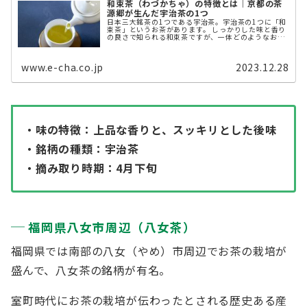
和束茶（わづかちゃ）の特徴とは｜京都の茶
源郷が生んだ宇治茶の1つ
日本三大銘茶の1つである宇治茶。宇治茶の1つに「和
束茶」というお茶があります。 しっかりした味と香り
の良さで知られる和束茶ですが、一体どのようなお茶
なのでしょうか。 今回は和束茶の歴史や特徴について
解説します。 和束茶（わづか ...
www.e-cha.co.jp
2023.12.28
・味の特徴：上品な香りと、スッキリとした後味
・銘柄の種類：宇治茶
・摘み取り時期：4月下旬
福岡県八女市周辺（八女茶）
福岡県では南部の八女（やめ）市周辺でお茶の栽培が
盛んで、八女茶の銘柄が有名。
室町時代にお茶の栽培が伝わったとされる歴史ある産