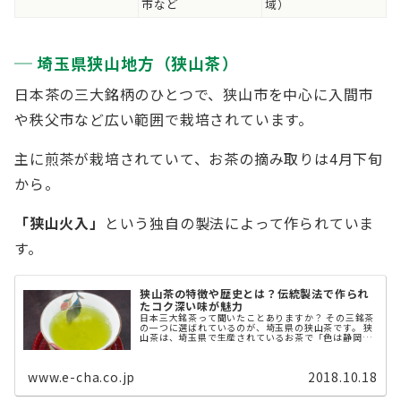
市など
域）
埼玉県狭山地方（狭山茶）
日本茶の三大銘柄のひとつで、狭山市を中心に入間市
や秩父市など広い範囲で栽培されています。
主に煎茶が栽培されていて、お茶の摘み取りは4月下旬
から。
「狭山火入」
という独自の製法によって作られていま
す。
狭山茶の特徴や歴史とは？伝統製法で作られ
たコク深い味が魅力
日本三大銘茶って聞いたことありますか？ その三銘茶
の一つに選ばれているのが、埼玉県の狭山茶です。 狭
山茶は、埼玉県で生産されているお茶で「色は静岡
香りは宇治よ 味は狭山でとどめさす」という摘み歌
ができるほど、深い味わいで人気が ...
www.e-cha.co.jp
2018.10.18