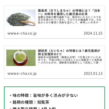
霧島茶（きりしまちゃ）の特徴とは？「日本
一」の称号を獲得した鹿児島のお茶
温暖な気候の鹿児島県では、県内のいたるところでお
茶が生産されています。 そのうちの霧島市では、その
名のとおり霧深い気候を活かして、美味しいお茶が作
られています。 霧島茶とは？ 霧島茶とは、鹿児島茶の
1つで鹿児島県の霧島市周 ...
www.e-cha.co.jp
2024.11.15
頴娃茶（えいちゃ）の特徴とは？鹿児島県が
誇る知覧茶の1つ
頴娃茶は旧頴娃町（現南九州市）で生産されていたお
茶です。 平成29年に川辺茶とともに知覧茶へと名称統
一されたものの、頴娃産の知覧茶として区別して語ら
れることも少なくありません。 本記事では、頴娃茶の
起源や特徴などについて解説しま ...
www.e-cha.co.jp
2023.01.13
・味の特徴：旨味が多く渋みが少ない
・銘柄の種類：知覧茶
・摘み取り時期：4月上旬