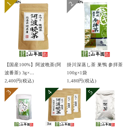
【国産100%】阿波晩茶(阿
掛川深蒸し茶 巣鴨 参拝茶
波番茶) 3g×...
100g×1袋
2,400円
(税込)
1,480円
(税込)