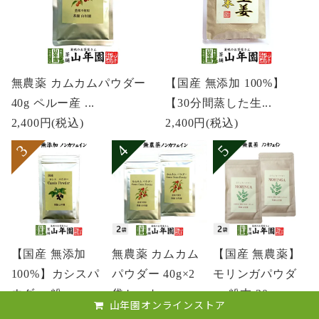
無農薬 カムカムパウダー
【国産 無添加 100%】
40g ペルー産 ...
【30分間蒸した生...
2,400円
(税込)
2,400円
(税込)
【国産 無添加
無農薬 カムカム
【国産 無農薬】
100%】カシスパ
パウダー 40g×2
モリンガパウダ
ウダー 粉...
袋セット...
ー 粉末 30...
山年園オンラインストア
3,500円
(税込)
4,500円
(税込)
3,800円
(税込)