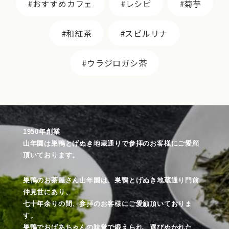
おすすめカフェ
レシピ
菊芋
和紅茶
スピルリナ
ウラジロガシ茶
1950年創業
山年園は巣鴨とげぬき地蔵通りで参拝のお客様にご愛顧
頂いております。
巣鴨のお茶屋さん山年園は、巣鴨とげぬき地蔵通り門前
仲見世にあり、
七十年余りの間、参拝のお客様にご愛顧頂いておりま
す。
巣鴨でおばあちゃんの味覚で鍛えられ、選びぬかれた