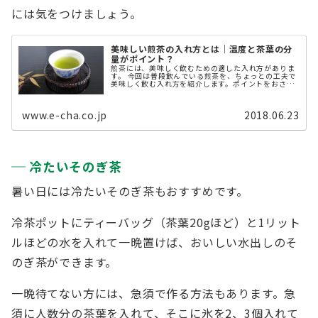
には気をつけましょう。
美味しい煎茶の入れ方とは｜温度と茶葉の分
量がポイント？
煎茶には、美味しく飲むための適した入れ方がありま
す。 今回は普段飲んでいる煎茶を、ちょっとの工夫で
美味しく飲む入れ方を紹介します。ポイントをおさえ
ると、誰でも簡単に実践できます。ぜひお試しくださ
い。
www.e-cha.co.jp
2018.06.23
冷たいそのぎ茶
暑い日には冷たいそのぎ茶もおすすめです。
冷茶ポットにティーバッグ（茶葉20gほど）と1リット
ルほどの水を入れて一晩置けば、おいしい水出しのそ
のぎ茶ができます。
一晩待てない方には、急須で作る方法もあります。急
須に人数分の茶葉を入れて、そこに氷を2、3個入れて