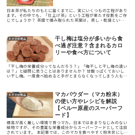
日本茶が私たちのもとに届くまでに、実にいくつもの工程があり
ます。その中でも、「仕上げ茶」という工程が果たす役割をご存
じでしょうか？ 茶畑で摘み取られた茶葉は、蒸し・乾燥といっ
た一次加工を経て「荒茶」と呼ばれる状態になります。しかし、
こ ...
干し梅は塩分が多いから食
おすすめ商品
べ過ぎ注意？含まれるカロ
リーや食べ方について
「干し梅の栄養成分ってなんだろう？」「梅干しと干し梅の違い
は？」と疑問に思うことはありませんか？ 甘酸っぱくておいし
い干し梅。一度食べ始めると手がとまらなくなってしまう人も多
いはず。 しかし、塩分が多く含まれているため、食べ過ぎ ...
マカパウダー（マカ粉末）
おすすめ商品
の使い方やレシピを解説
【ペルー原産のスーパーフ
ード】
標高が高く厳しい環境で育つマカ。日本ではあまりなじみのない
植物ですが、その豊富な栄養成分からスーパーフードとして注目
されています。 本記事では、このマカを食べやすく粉末状にした