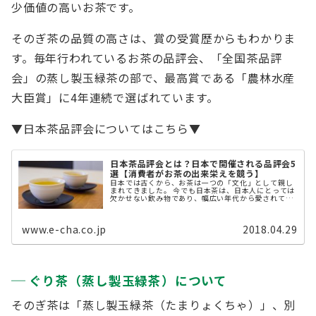
少価値の高いお茶です。
そのぎ茶の品質の高さは、賞の受賞歴からもわかりま
す。毎年行われているお茶の品評会、「全国茶品評
会」の蒸し製玉緑茶の部で、最高賞である「農林水産
大臣賞」に4年連続で選ばれています。
▼日本茶品評会についてはこちら▼
日本茶品評会とは？日本で開催される品評会5
選【消費者がお茶の出来栄えを競う】
日本では古くから、お茶は一つの「文化」として親し
まれてきました。 今でも日本茶は、日本人にとっては
欠かせない飲み物であり、幅広い年代から愛されてい
ます。 日本茶は、抹茶（matcha）と言われるよう
に、日本語そのままで海外にも伝 ...
www.e-cha.co.jp
2018.04.29
ぐり茶（蒸し製玉緑茶）について
そのぎ茶は「蒸し製玉緑茶（たまりょくちゃ）」、別