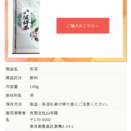
商品名
煎茶
商品区分
飲料
内容量
100g
原材料名
茶
保存方法
高温・多湿を避け移り香にご注意ください。
販売事業者
有限会社山年園
名
〒170-0002
東京都豊島区巣鴨3-34-1