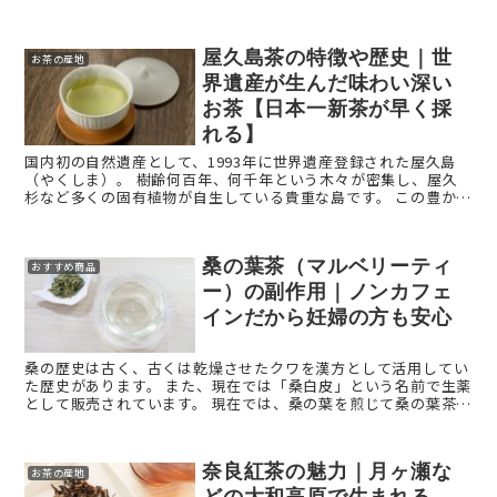
「マカパウダー（マカ粉末）」について解説します。 マカパ ...
屋久島茶の特徴や歴史｜世
お茶の産地
界遺産が生んだ味わい深い
お茶【日本一新茶が早く採
れる】
国内初の自然遺産として、1993年に世界遺産登録された屋久島
（やくしま）。 樹齢何百年、何千年という木々が密集し、屋久
杉など多くの固有植物が自生している貴重な島です。 この豊かな
自然のなかで育まれたお茶「屋久島茶」をご存じでしょ ...
桑の葉茶（マルベリーティ
おすすめ商品
ー）の副作用｜ノンカフェ
インだから妊婦の方も安心
桑の歴史は古く、古くは乾燥させたクワを漢方として活用してい
た歴史があります。 また、現在では「桑白皮」という名前で生薬
として販売されています。 現在では、桑の葉を煎じて桑の葉茶と
して飲まれるほど、ポピュラーな存在になっています。 ...
奈良紅茶の魅力｜月ヶ瀬な
お茶の産地