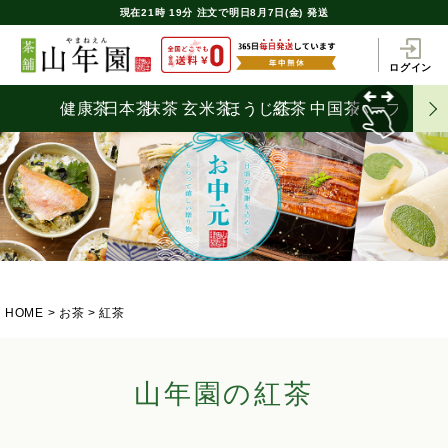
現在
21時
19分
注文で
明日8月7日(金) 発送
ログイン
健康茶
日本茶
抹茶
玄米茶
ほうじ茶
紅茶
中国茶
ハーブティ
HOME
お茶
紅茶
山年園の紅茶