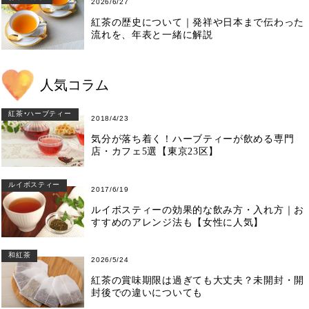
2026/6/27
紅茶の歴史について｜発祥や日本まで伝わった
流れを、年表と一緒に解説
人気コラム
紅茶・ハーブティー
2018/4/23
気分が落ち着く！ハーブティーが飲める専門
店・カフェ5選【東京23区】
ルイボスティー
2017/6/19
ルイボスティーの効果的な飲み方・入れ方｜お
すすめのアレンジ法も【女性に人気】
和紅茶
2026/5/24
紅茶の賞味期限は過ぎても大丈夫？未開封・開
封後での違いについても