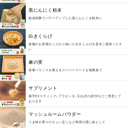
黒にんにく粉末
熟成発酵でパワーアップした黒にんにくを粉末に
白きくらげ
老舗のお茶屋がこだわり抜いた白きくらげを是非ご賞味くださ
い
麻の実
栄養バランスを整えるスーパーフードを無農薬で
サプリメント
菊芋EXスティック、プラセンタ、玉ねぎの皮EXなどご用意して
おります
マッシュルームパウダー
うま味や香りのちょい足しなど料理の隠し味として