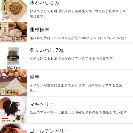
味わいしじみ
おやつとしても料理に入れても絶品です。やわらか乾燥＆うす
味仕立て。
蓮根粉末
蓮根粉で手軽にレンコンを摂取！100グラムでレンコン1.5kg分！
炙りいわし 70g
お茶うけにもお酒にも最高にマッチするおつまみです
菊芋
イヌリンが豊富に含まれております。お茶やチップスもご用
意。
マキベリー
当店のマキベリーは厳選した明確な原料のみを使用しています
ゴールデンベリー