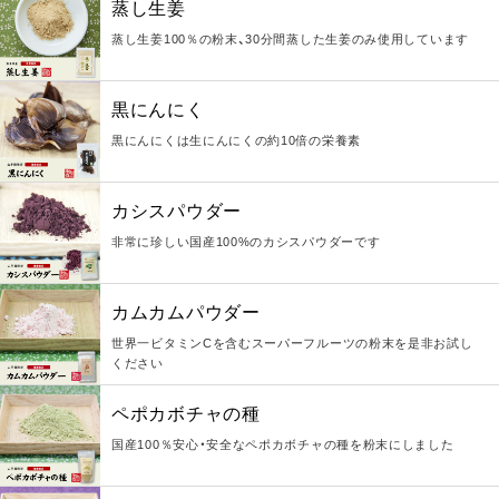
蒸し生姜
蒸し生姜100％の粉末、30分間蒸した生姜のみ使用しています
黒にんにく
黒にんにくは生にんにくの約10倍の栄養素
カシスパウダー
非常に珍しい国産100%のカシスパウダーです
カムカムパウダー
世界一ビタミンCを含むスーパーフルーツの粉末を是非お試し
ください
ペポカボチャの種
国産100％安心・安全なペポカボチャの種を粉末にしました