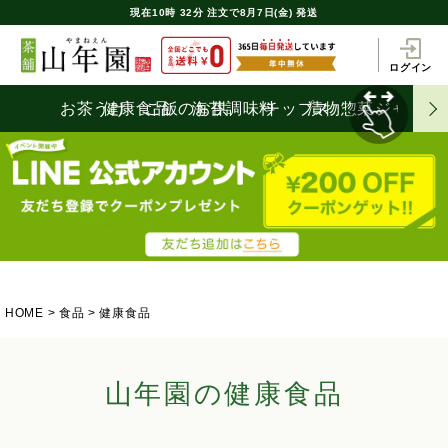
現在
10時
32分
注文で
8月7日(金) 発送
ログイン
お茶うけ
健康食品
ご飯のお供
海苔
調味料
チップス
漬物
惣菜
ジャム
HOME
食品
健康食品
山年園の健康食品