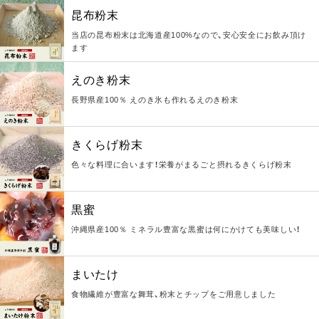
昆布粉末
当店の昆布粉末は北海道産100%なので、安心安全にお飲み頂け
ます
えのき粉末
長野県産100％ えのき氷も作れるえのき粉末
きくらげ粉末
色々な料理に合います！栄養がまるごと摂れるきくらげ粉末
黒蜜
沖縄県産100％ ミネラル豊富な黒蜜は何にかけても美味しい！
まいたけ
食物繊維が豊富な舞茸、粉末とチップをご用意しました