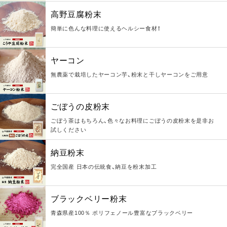
高野豆腐粉末
簡単に色んな料理に使えるヘルシー食材！
ヤーコン
無農薬で栽培したヤーコン芋、粉末と干しヤーコンをご用意
ごぼうの皮粉末
ごぼう茶はもちろん、色々なお料理にごぼうの皮粉末を是非お
試しください
納豆粉末
完全国産 日本の伝統食、納豆を粉末加工
ブラックベリー粉末
青森県産100％ ポリフェノール豊富なブラックベリー