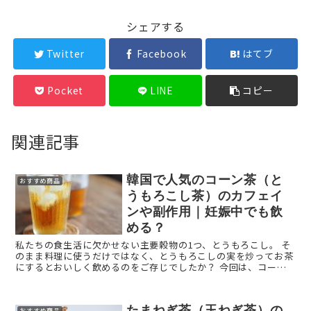
シェアする
Twitter
Facebook
はてブ
Pocket
LINE
コピー
関連記事
韓国で人気のコーン茶（と
おすすめ商品
うもろこし茶）のカフェイ
ンや副作用｜妊娠中でも飲
める？
私たちの食生活に欠かせない主要穀物の1つ、とうもろこし。 そ
のまま料理に使うだけではなく、とうもろこしの実を炒ってお茶
にするとおいしく飲めるのをご存じでしたか？ 今回は、コーン
茶（とうもろこし茶）の知られざる魅力について解説しま ...
たまねぎ茶（玉ねぎ茶）の
おすすめ商品