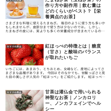
作り方や副作用｜飲む量は
どのくらいがベスト？【栄
養満点のお茶】
さまざまな料理に使えるたまねぎ。 毎日のように使う方も多いか
もしれませんが、皮部分まで使う方は少ないのでは。 しかし、
たまねぎの皮には、実よりも多くの栄養成分が含まれているので
す。 今回は、たまねぎの皮を使ったたまねぎ茶（ ...
紅ほっぺの特徴とは｜糖度
おすすめ商品
（甘さ）と酸味のバランス
が取れたいちご
いちごには、あまおう、とちおとめ、女峰など、産地によってさ
まざまな品種があります。 今回はそのなかでも、甘酸っぱさと見
た目の美しさが人気の「紅ほっぺ」をご紹介します。 紅ほっぺと
は？ 紅ほっぺとは、いちごの品種の1つで「章 ...
甘茶は灌仏会で用いられる
おすすめ商品
神聖なお茶｜ノンカロリ
ー、ノンカフェインでヘル
シー