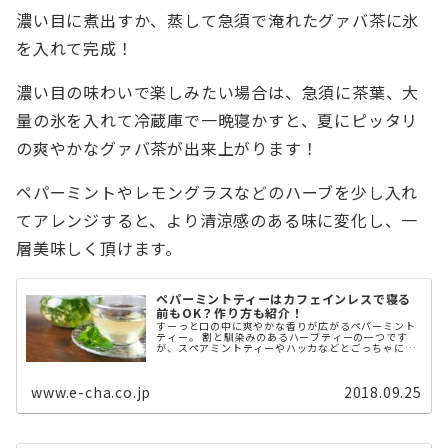
濃い目に煮出すか、蒸して急須で淹れたグァバ茶に氷
を入れて完成！
濃い目の味わいで楽しみたい場合は、急須に茶葉、大
量の氷を入れて冷蔵庫で一晩寝かすと、夏にピッタリ
の爽やかなグァバ茶が出来上がります！
ペパーミントやレモングラスなどのハーブを少し入れ
てアレンジすると、より清涼感のある味に変化し、一
層美味しく頂けます。
ペパーミントティーはカフェインレスで寝る
前もOK？作り方も紹介！
すーっと口の中に爽やかな香りが広がるペパーミント
ティー。 割と馴染みのあるハーブティーの一つです
が、スペアミントティーやハッカなどとごっちゃにな
っている人も多いと思います。 そこでこの記事では、
ペパーミントとスペアミント、ハッカ ...
www.e-cha.co.jp
2018.09.25