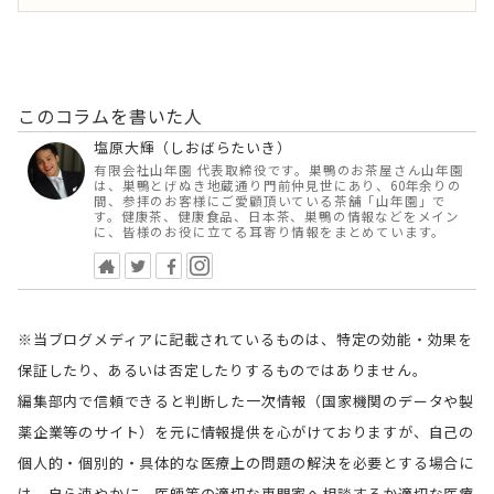
このコラムを書いた人
塩原大輝（しおばらたいき）
有限会社山年園 代表取締役です。巣鴨のお茶屋さん山年園
は、巣鴨とげぬき地蔵通り門前仲見世にあり、60年余りの
間、参拝のお客様にご愛顧頂いている茶舗「山年園」で
す。健康茶、健康食品、日本茶、巣鴨の情報などをメイン
に、皆様のお役に立てる耳寄り情報をまとめています。
※当ブログメディアに記載されているものは、特定の効能・効果を
保証したり、あるいは否定したりするものではありません。
編集部内で信頼できると判断した一次情報（国家機関のデータや製
薬企業等のサイト）を元に情報提供を心がけておりますが、自己の
個人的・個別的・具体的な医療上の問題の解決を必要とする場合に
は、自ら速やかに、医師等の適切な専門家へ相談するか適切な医療