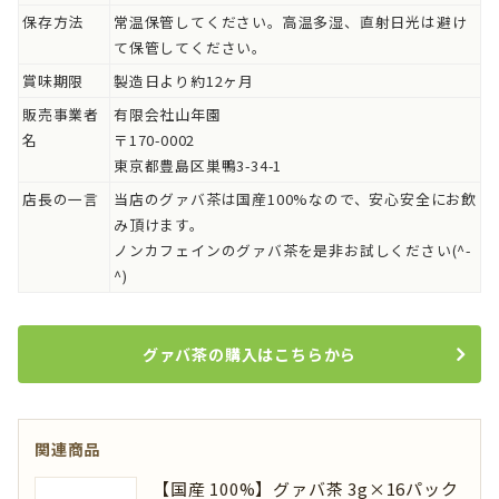
保存方法
常温保管してください。高温多湿、直射日光は避け
て保管してください。
賞味期限
製造日より約12ヶ月
販売事業者
有限会社山年園
名
〒170-0002
東京都豊島区巣鴨3-34-1
店長の一言
当店のグァバ茶は国産100%なので、安心安全にお飲
み頂けます。
ノンカフェインのグァバ茶を是非お試しください(^-
^)
グァバ茶の購入はこちらから
関連商品
【国産 100%】グァバ茶 3g×16パック