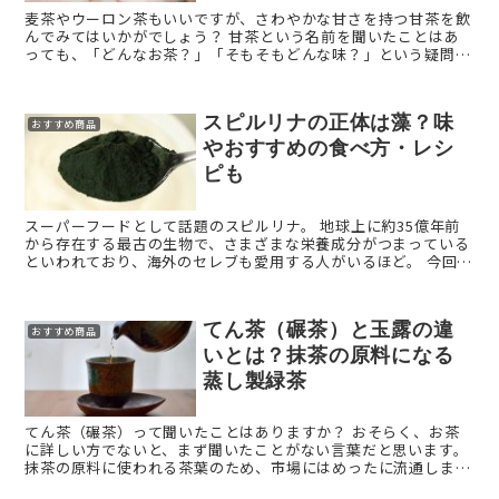
麦茶やウーロン茶もいいですが、さわやかな甘さを持つ甘茶を飲
んでみてはいかがでしょう？ 甘茶という名前を聞いたことはあ
っても、「どんなお茶？」「そもそもどんな味？」という疑問が
浮かぶ人が多いかもしれません。 甘茶は読んで字のごとし ...
スピルリナの正体は藻？味
おすすめ商品
やおすすめの食べ方・レシ
ピも
スーパーフードとして話題のスピルリナ。 地球上に約35億年前
から存在する最古の生物で、さまざまな栄養成分がつまっている
といわれており、海外のセレブも愛用する人がいるほど。 今回
は、このスピルリナの正体と食べ方、気になる味について ...
てん茶（碾茶）と玉露の違
おすすめ商品
いとは？抹茶の原料になる
蒸し製緑茶
てん茶（碾茶）って聞いたことはありますか？ おそらく、お茶
に詳しい方でないと、まず聞いたことがない言葉だと思います。
抹茶の原料に使われる茶葉のため、市場にはめったに流通しませ
ん。 今回は、希少価値の高いてん茶（碾茶）につ ...