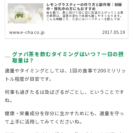
レモングラスティーの作り方と副作用｜妊娠
中・授乳中の方にもおすすめ
桜も散り、夏に向けて日に日に気温が上がってくる夏
の季節は、温度の変化で体調も崩しやすくなります。
こんな時期こそ、たまにはハーブティーを飲んでほっ
と安らぎませんか？ 今回はそんな暑くなり始めの時期
にぴったりのレモングラスティーについてご ...
www.e-cha.co.jp
2017.05.19
グァバ茶を飲むタイミングはいつ？一日の摂
取量は？
適量やタイミングとしては、1回の食事で200ミリリッ
トル程度が目安です。
何事も過ぎたるは及ばざるがごとし、ということです
ね。
健康・栄養成分を存分に生かすためにも、適量を守っ
て上手に活用してみてくださいね。