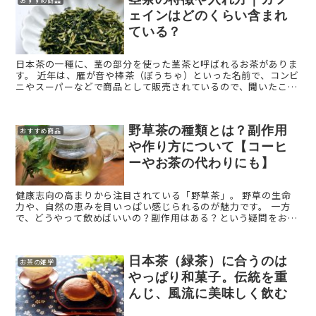
おすすめ商品
ェインはどのくらい含まれ
ている？
日本茶の一種に、茎の部分を使った茎茶と呼ばれるお茶がありま
す。 近年は、雁が音や棒茶（ぼうちゃ）といった名前で、コンビ
ニやスーパーなどで商品として販売されているので、聞いたこと
がある方も多いのでは？ 今回は、改めて茎茶の特徴や魅 ...
野草茶の種類とは？副作用
おすすめ商品
や作り方について【コーヒ
ーやお茶の代わりにも】
健康志向の高まりから注目されている「野草茶」。 野草の生命
力や、自然の恵みを目いっぱい感じられるのが魅力です。 一方
で、どうやって飲めばいいの？副作用はある？という疑問をお持
ちの方もいるのではないでしょうか。 そこで本記事 ...
日本茶（緑茶）に合うのは
お茶の雑学
やっぱり和菓子。伝統を重
んじ、風流に美味しく飲む