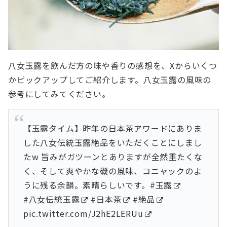
八女玉露を飲んだ方の味や香りの感想を、Xからいくつ
かピックアップしてご紹介します。八女玉露の風味の
参考にしてみてください。
【玉露タイム】昨年の日本茶アワードにありま
した八女伝統玉露絶品をいただくことにしまし
たw 旨みがガツーンとありますが全然重たくな
く、そして爽やかな磯の風味、コニャックのよ
うに残る余韻。素晴らしいです。
#玉露
#八女伝統玉露
#日本茶
#絶品
pic.twitter.com/J2hE2LERUu