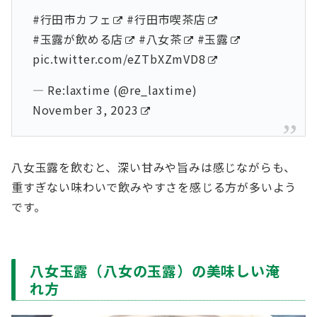
#行田市カフェ
#行田市喫茶店
#玉露が飲める店
#八女茶
#玉露
pic.twitter.com/eZTbXZmVD8
— Re:laxtime (@re_laxtime)
November 3, 2023
八女玉露を飲むと、深い甘みや旨みは感じながらも、
重すぎない味わいで飲みやすさを感じる方が多いよう
です。
八女玉露（八女の玉露）の美味しい淹
れ方