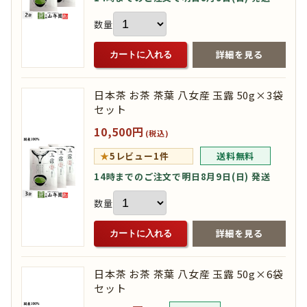
数量
詳細を見る
カートに入れる
日本茶 お茶 茶葉 八女産 玉露 50g×3袋
セット
10,500円
(税込)
★
5
レビュー1件
送料無料
14時までのご注文で明日8月9日(日) 発送
数量
詳細を見る
カートに入れる
日本茶 お茶 茶葉 八女産 玉露 50g×6袋
セット