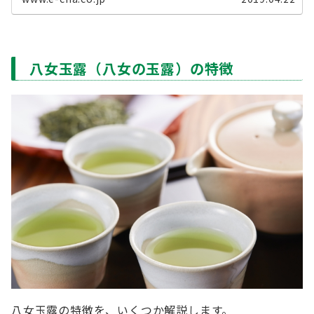
八女玉露（八女の玉露）の特徴
八女玉露の特徴を、いくつか解説します。