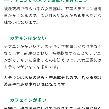
テアニンたっぷりで濃厚な甘みとコク
被覆栽培で作られる八女玉露は、茶葉のテアニン含有
量が多くなるので、深い甘みや旨みがあるまろやかな
味わいになります。
カテキンは少ない
テアニンが多い反面、カテキン含有量はかなり少なく
なります。前述のとおり、被覆栽培することでテアニ
ンがカテキンに変化するのを防ぐので、八女玉露には
カテキンが少なくなるのです。
カテキンはお茶の渋み・苦み成分なので、八女玉露は
渋みや苦みが少ない味になります。
カフェインが多い
玉露は、他のお茶に比べてかなりカフェイン量が多く