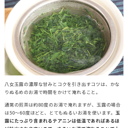
八女玉露の濃厚な甘みとコクを引き出すコツは、かな
りぬるめのお湯で時間をかけて淹れること。
通常の煎茶は約80度のお湯で淹れますが、玉露の場合
は50～60度ほどと、とてもぬるいお湯を使います。
玉
露にたっぷり含まれるテアニンは低温であればあるほ