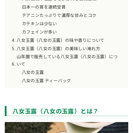
日本一の賞を連続受賞
テアニンたっぷりで濃厚な甘みとコク
カテキンは少ない
カフェインが多い
八女玉露（八女の玉露）の味や香りについて
八女玉露（八女の玉露）の美味しい淹れ方
山年園で販売している八女玉露（八女の玉露）につ
いて
八女の玉露
八女の玉露 ティーバッグ
八女玉露（八女の玉露）とは？