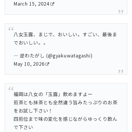
March 15, 2024
八女玉露、まじで、おいしい。すごい、最後ま
でおいしい。。
— 逆わたがし (@gyakuwatagashi)
May 10, 2026
福岡は八女の「玉露」飲めますよー
煎茶とも抹茶とも全然違う旨みたっぷりのお茶
をお試し下さい！
四煎位まで味の変化を感じながらゆっくり飲ん
で下さい