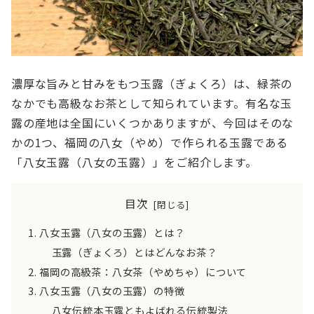
濃厚な旨みと甘みをもつ玉露（ぎょくろ）は、緑茶の
なかでも高級なお茶として知られています。有名な玉
露の産地は全国にいくつかありますが、今回はそのな
かの1つ、福岡の八女（やめ）で作られる玉露である
「八女玉露（八女の玉露）」をご紹介します。
目次
八女玉露（八女の玉露）とは？
玉露（ぎょくろ）とはどんなお茶？
福岡の高級茶：八女茶（やめちゃ）について
八女玉露（八女の玉露）の特徴
八女伝統本玉露ともよばれる伝統製法