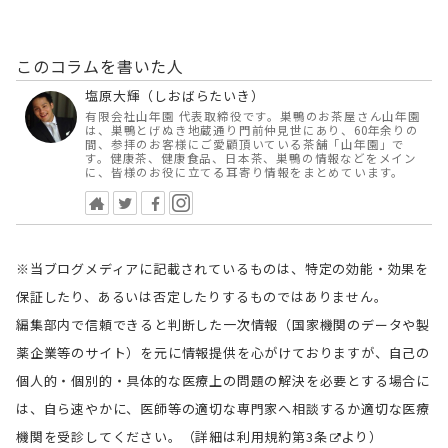
このコラムを書いた人
塩原大輝（しおばらたいき）
有限会社山年園 代表取締役です。巣鴨のお茶屋さん山年園
は、巣鴨とげぬき地蔵通り門前仲見世にあり、60年余りの
間、参拝のお客様にご愛顧頂いている茶舗「山年園」で
す。健康茶、健康食品、日本茶、巣鴨の情報などをメイン
に、皆様のお役に立てる耳寄り情報をまとめています。
※当ブログメディアに記載されているものは、特定の効能・効果を
保証したり、あるいは否定したりするものではありません。
編集部内で信頼できると判断した一次情報（国家機関のデータや製
薬企業等のサイト）を元に情報提供を心がけておりますが、自己の
個人的・個別的・具体的な医療上の問題の解決を必要とする場合に
は、自ら速やかに、医師等の適切な専門家へ相談するか適切な医療
機関を受診してください。（詳細は
利用規約第3条
より）