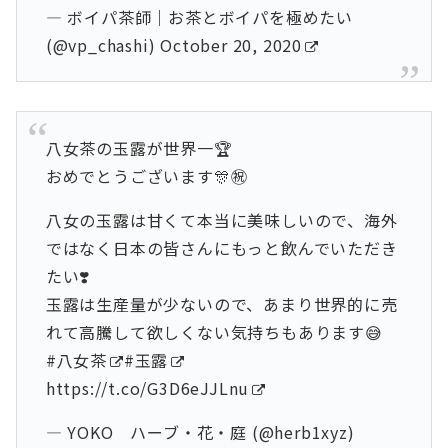
— ボイパ茶師｜お茶とボイパを極めたい
(@vp_chashi)
October 20, 2020
八女茶の玉露が世界一🏆
おめでとうございます🎊㊗️
八女の玉露は甘くて本当に美味しいので、海外
ではなく日本の皆さんにもっと飲んでいただき
たい❣️
玉露は生産量が少ないので、あまり世界的に売
れて高騰して欲しくない気持ちもあります😅
#八女茶
#玉露
https://t.co/G3D6eJJLnu
— YOKO ハーブ・花・庭 (@herb1xyz)