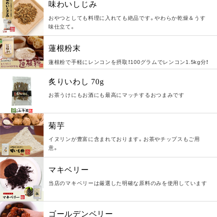
味わいしじみ
おやつとしても料理に入れても絶品です。やわらか乾燥＆うす
味仕立て。
蓮根粉末
蓮根粉で手軽にレンコンを摂取！100グラムでレンコン1.5kg分！
炙りいわし 70g
お茶うけにもお酒にも最高にマッチするおつまみです
菊芋
イヌリンが豊富に含まれております。お茶やチップスもご用
意。
マキベリー
当店のマキベリーは厳選した明確な原料のみを使用しています
ゴールデンベリー