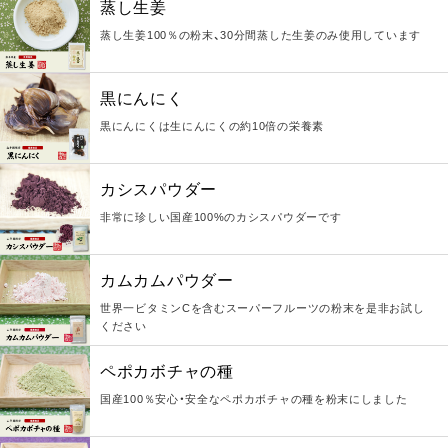
蒸し生姜
蒸し生姜100％の粉末、30分間蒸した生姜のみ使用しています
黒にんにく
黒にんにくは生にんにくの約10倍の栄養素
カシスパウダー
非常に珍しい国産100%のカシスパウダーです
カムカムパウダー
世界一ビタミンCを含むスーパーフルーツの粉末を是非お試し
ください
ペポカボチャの種
国産100％安心・安全なペポカボチャの種を粉末にしました