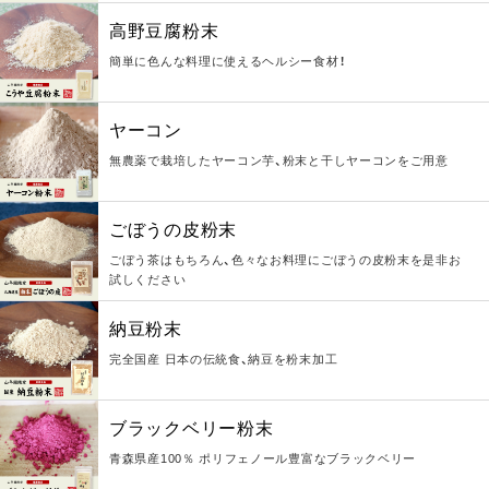
高野豆腐粉末
簡単に色んな料理に使えるヘルシー食材！
ヤーコン
無農薬で栽培したヤーコン芋、粉末と干しヤーコンをご用意
ごぼうの皮粉末
ごぼう茶はもちろん、色々なお料理にごぼうの皮粉末を是非お
試しください
納豆粉末
完全国産 日本の伝統食、納豆を粉末加工
ブラックベリー粉末
青森県産100％ ポリフェノール豊富なブラックベリー