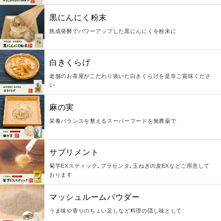
黒にんにく粉末
熟成発酵でパワーアップした黒にんにくを粉末に
白きくらげ
老舗のお茶屋がこだわり抜いた白きくらげを是非ご賞味くださ
い
麻の実
栄養バランスを整えるスーパーフードを無農薬で
サプリメント
菊芋EXスティック、プラセンタ、玉ねぎの皮EXなどご用意して
おります
マッシュルームパウダー
うま味や香りのちょい足しなど料理の隠し味として