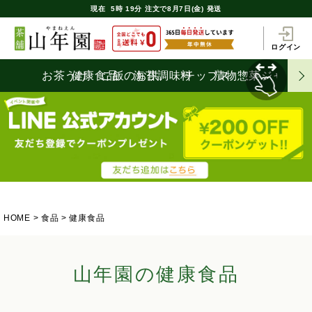
現在
5時
19分
注文で
8月7日(金) 発送
ログイン
お茶うけ
健康食品
ご飯のお供
海苔
調味料
チップス
漬物
惣菜
ジャム
HOME
食品
健康食品
山年園の健康食品