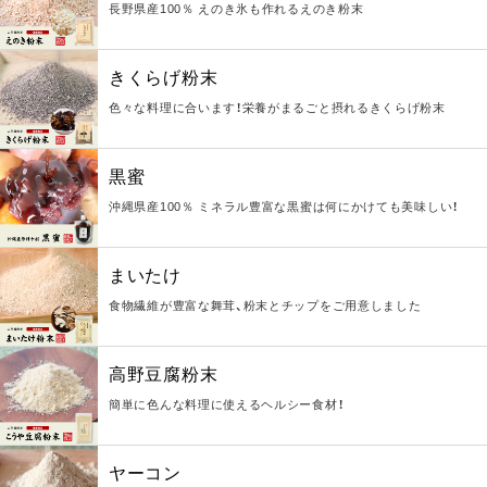
長野県産100％ えのき氷も作れるえのき粉末
きくらげ粉末
色々な料理に合います！栄養がまるごと摂れるきくらげ粉末
黒蜜
沖縄県産100％ ミネラル豊富な黒蜜は何にかけても美味しい！
まいたけ
食物繊維が豊富な舞茸、粉末とチップをご用意しました
高野豆腐粉末
簡単に色んな料理に使えるヘルシー食材！
ヤーコン