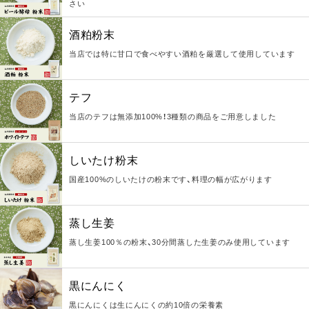
さい
酒粕粉末
当店では特に甘口で食べやすい酒粕を厳選して使用しています
テフ
当店のテフは無添加100%！3種類の商品をご用意しました
しいたけ粉末
国産100%のしいたけの粉末です、料理の幅が広がります
蒸し生姜
蒸し生姜100％の粉末、30分間蒸した生姜のみ使用しています
黒にんにく
黒にんにくは生にんにくの約10倍の栄養素