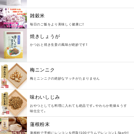
雑穀米
毎日のご飯をより美味しく健康に！
焼きしょうが
かつおと焼き生姜の風味が絶妙です！
梅ニンニク
梅とニンニクの絶妙なマッチがたまりません
味わいしじみ
おやつとしても料理に入れても絶品です。やわらか乾燥＆うす
味仕立て。
蓮根粉末
蓮根粉で手軽にレンコンを摂取！100グラムでレンコン1.5kg分！