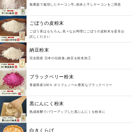
無農薬で栽培したヤーコン芋、粉末と干しヤーコンをご用意
ごぼうの皮粉末
ごぼう茶はもちろん、色々なお料理にごぼうの皮粉末を是非お
試しください
納豆粉末
完全国産 日本の伝統食、納豆を粉末加工
ブラックベリー粉末
青森県産100％ ポリフェノール豊富なブラックベリー
黒にんにく粉末
熟成発酵でパワーアップした黒にんにくを粉末に
白きくらげ