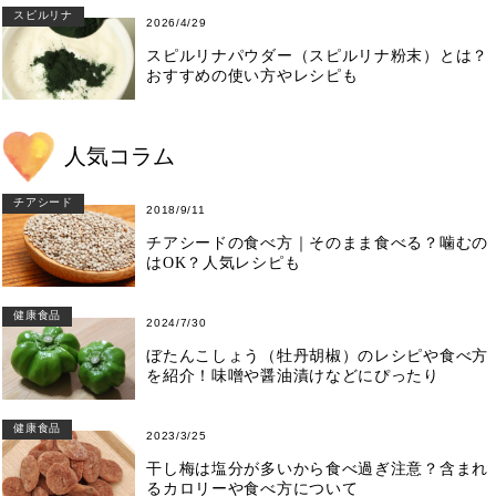
スピルリナ
2026/4/29
スピルリナパウダー（スピルリナ粉末）とは？
おすすめの使い方やレシピも
人気コラム
チアシード
2018/9/11
チアシードの食べ方｜そのまま食べる？噛むの
はOK？人気レシピも
健康食品
2024/7/30
ぼたんこしょう（牡丹胡椒）のレシピや食べ方
を紹介！味噌や醤油漬けなどにぴったり
健康食品
2023/3/25
干し梅は塩分が多いから食べ過ぎ注意？含まれ
るカロリーや食べ方について