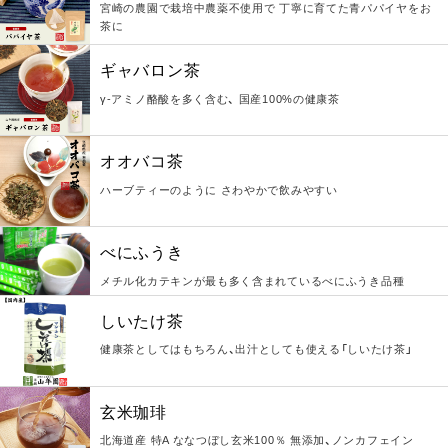
宮崎の農園で栽培中農薬不使用で 丁寧に育てた青パパイヤをお
茶に
ギャバロン茶
γ-アミノ酪酸を多く含む、 国産100%の健康茶
オオバコ茶
ハーブティーのように さわやかで飲みやすい
べにふうき
メチル化カテキンが最も多く含まれているべにふうき品種
しいたけ茶
健康茶としてはもちろん、出汁としても使える「しいたけ茶」
玄米珈琲
北海道産 特A ななつぼし玄米100％ 無添加、ノンカフェイン