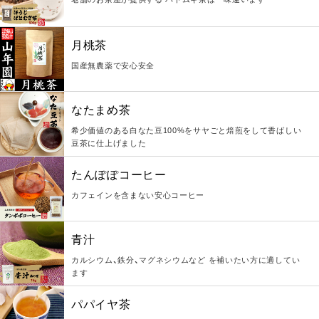
月桃茶
国産無農薬で安心安全
なたまめ茶
希少価値のある白なた豆100%をサヤごと焙煎をして香ばしい
豆茶に仕上げました
たんぽぽコーヒー
カフェインを含まない安心コーヒー
青汁
カルシウム、鉄分、マグネシウムなど を補いたい方に適してい
ます
パパイヤ茶