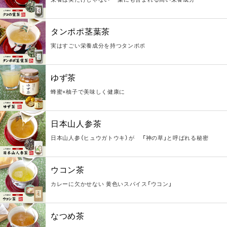
タンポポ茎葉茶
実はすごい栄養成分を持つタンポポ
ゆず茶
蜂蜜×柚子で美味しく健康に
日本山人参茶
日本山人参（ヒュウガトウキ）が 「神の草」と呼ばれる秘密
ウコン茶
カレーに欠かせない 黄色いスパイス「ウコン」
なつめ茶