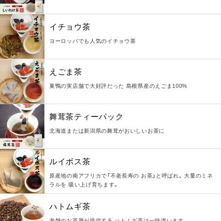
イチョウ茶
ヨーロッパでも人気のイチョウ茶
えごま茶
巣鴨の実店舗で大好評だった 島根県産のえごま100%
舞茸茶ティーパック
北海道または新潟県の舞茸がおいしいお茶に
ルイボス茶
原産地の南アフリカで「不老長寿の お茶」と呼ばれ、 大量のミネ
ラルを 吸い上げ育ちます。
ハトムギ茶
老舗のお茶屋が提供する ハトムギ茶は一味違います