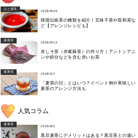
はと麦茶
2026/6/26
韓国伝統茶の種類を紹介！五味子茶や双和茶な
ど【アレンジレシピも】
健康茶
2026/6/13
赤しそ茶（赤紫蘇茶）の作り方｜アントシアニ
ンや鉄分などを含む赤いお茶
健康茶
2026/5/7
「麦茶の日」とはいつ？イベント例や美味しい
麦茶のアレンジ方法も
人気コラム
健康茶
2025/9/1
黒豆麦茶にデメリットはある？黒豆茶との違い