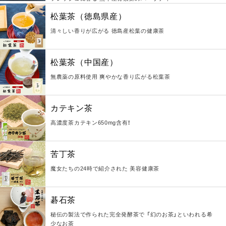
松葉茶（徳島県産）
清々しい香りが広がる 徳島産松葉の健康茶
松葉茶（中国産）
無農薬の原料使用 爽やかな香り広がる松葉茶
カテキン茶
高濃度茶カテキン650mg含有！
苦丁茶
魔女たちの24時で紹介された 美容健康茶
碁石茶
秘伝の製法で作られた完全発酵茶で 「幻のお茶」といわれる希
少なお茶