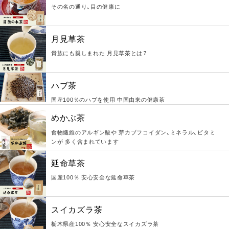
その名の通り、目の健康に
月見草茶
貴族にも親しまれた 月見草茶とは？
ハブ茶
国産100％のハブを使用 中国由来の健康茶
めかぶ茶
食物繊維のアルギン酸や 芽カブフコイダン、ミネラル、ビタミ
ンが 多く含まれています
延命草茶
国産100％ 安心安全な延命草茶
スイカズラ茶
栃木県産100％ 安心安全なスイカズラ茶