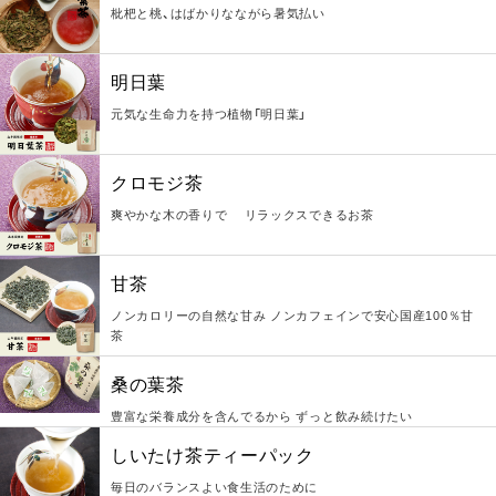
枇杷と桃、はばかりなながら暑気払い
明日葉
元気な生命力を持つ植物「明日葉」
クロモジ茶
爽やかな木の香りで リラックスできるお茶
甘茶
ノンカロリーの自然な甘み ノンカフェインで安心国産100％甘
茶
桑の葉茶
豊富な栄養成分を含んでるから ずっと飲み続けたい
しいたけ茶ティーパック
毎日のバランスよい食生活のために