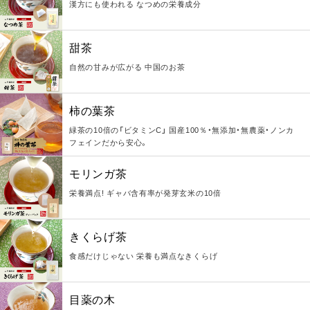
漢方にも使われる なつめの栄養成分
甜茶
自然の甘みが広がる 中国のお茶
柿の葉茶
緑茶の10倍の「ビタミンC」 国産100％・無添加・無農薬・ノンカ
フェインだから安心。
モリンガ茶
栄養満点! ギャバ含有率が発芽玄米の10倍
きくらげ茶
食感だけじゃない 栄養も満点なきくらげ
目薬の木