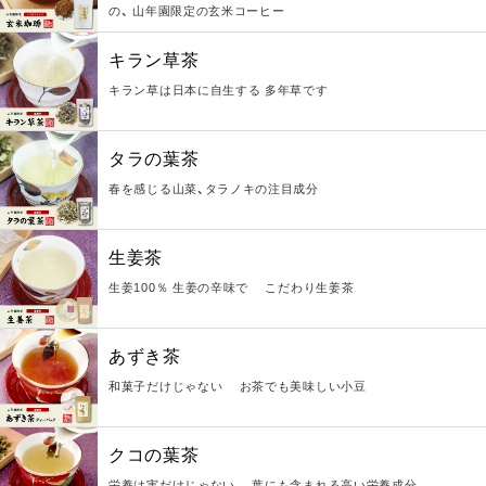
の、 山年園限定の玄米コーヒー
キラン草茶
キラン草は日本に自生する 多年草です
タラの葉茶
春を感じる山菜、タラノキの注目成分
生姜茶
生姜100％ 生姜の辛味で こだわり生姜茶
あずき茶
和菓子だけじゃない お茶でも美味しい小豆
クコの葉茶
栄養は実だけじゃない 葉にも含まれる高い栄養成分