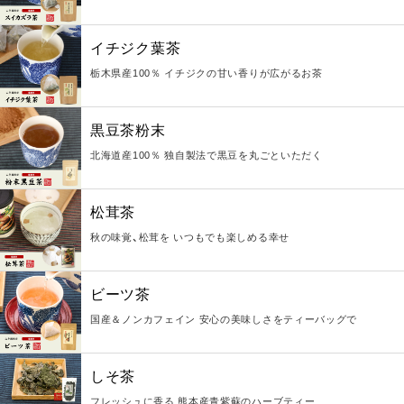
イチジク葉茶
栃木県産100％ イチジクの甘い香りが広がるお茶
黒豆茶粉末
北海道産100％ 独自製法で黒豆を丸ごといただく
松茸茶
秋の味覚、松茸を いつもでも楽しめる幸せ
ビーツ茶
国産＆ノンカフェイン 安心の美味しさをティーバッグで
しそ茶
フレッシュに香る 熊本産青紫蘇のハーブティー