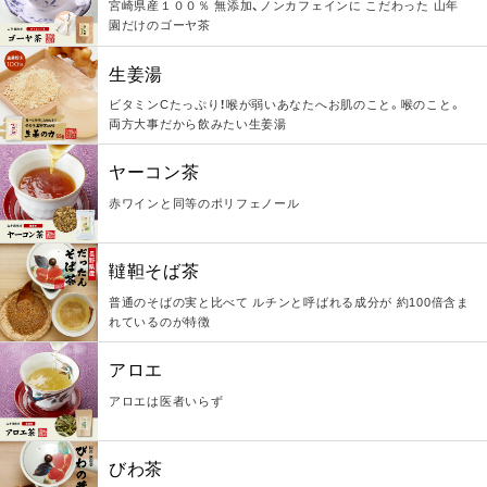
宮崎県産１００％ 無添加、ノンカフェインに こだわった 山年
園だけのゴーヤ茶
生姜湯
ビタミンCたっぷり！喉が弱いあなたへお肌のこと。喉のこと。
両方大事だから飲みたい生姜湯
ヤーコン茶
赤ワインと同等のポリフェノール
韃靼そば茶
普通のそばの実と比べて ルチンと呼ばれる成分が 約100倍含ま
れているのが特徴
アロエ
アロエは医者いらず
びわ茶