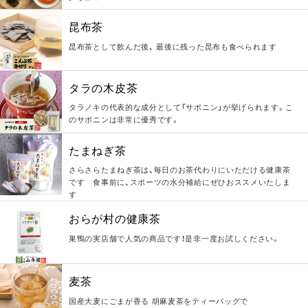
昆布茶
昆布茶として飲んだ後、 最後に残った昆布も食べられます
タラの木皮茶
タラノキの代表的な成分として「サポニン」が挙げられます。こ
のサポニンは非常に優秀です。
たまねぎ茶
さらさらたまねぎ茶は、毎日のお茶代わりにいただける健康茶
です 食事前に、スポーツの水分補給にぜひおススメいたしま
す
おらが村の健康茶
巣鴨の実店舗で人気の商品です！是非一度お試しください。
麦茶
国産大麦にごまが香る 胡麻麦茶をティーバッグで