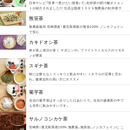
日本テレビ『世界一受けたい授業』で、杜仲茶の胆汁酸ダイエッ
トが紹介されました！！ 当店は国産１００％無農薬の杜仲茶！！
熊笹茶
無農薬栽培 宮崎県産・鹿児島県産の熊笹100% ノンカフェイン
で安心
カキドオシ茶
体が喜ぶ成分が多く サポニンや、 ファイトケミカルスのリモネ
ンが豊富
スギナ茶
味には癖もなくスッキリと飲みやすい ミネラルの宝庫と言わ
れ、 健康志向の高い方にオススメ
菊芋茶
当店の菊芋茶はすっきりした口あたりで、 当店の健康茶の中で
も非常に飲みやすいです。
サルノコシカケ茶
宮崎県・鹿児島県産100% 無農薬、無添加、ノンカフェインに こ