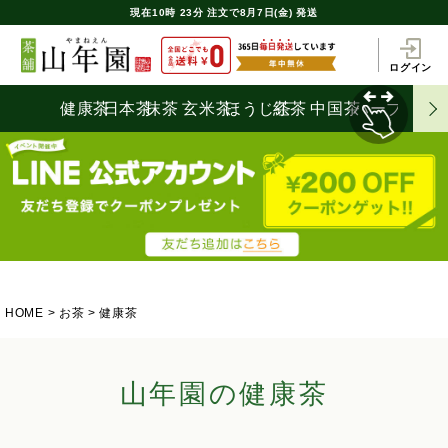
現在
10時
23分
注文で
8月7日(金) 発送
ログイン
健康茶
日本茶
抹茶
玄米茶
ほうじ茶
紅茶
中国茶
ハーブティ
HOME
お茶
健康茶
山年園の健康茶