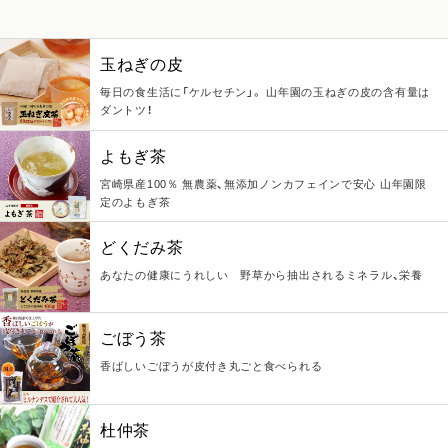
玉ねぎの皮
毎日の食生活に「ケルセチン」。 山年園の玉ねぎの皮の含有量は
ダントツ！
よもぎ茶
宮崎県産100％ 無農薬、無添加ノンカフェインで安心 山年園限
定のよもぎ茶
どくだみ茶
あなたの健康にうれしい 野草から抽出されるミネラル、栄養
ごぼう茶
香ばしいごぼうが皮付き丸ごと食べられる
杜仲茶